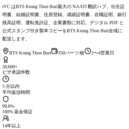
iVC はBTS Krung Thon Buri最大の NAATI 翻訳ハブ。出生証
明書、結婚証明書、住居登録、成績証明書、在職証明、銀行
残高証明、運転免許証、企業書類に対応。デジタル PDF と
公式スタンプ付き製本コピーをBTS Krung Thon Buri全域に
配送します。
BTS Krung Thon Buri
350バーツ/枚
2〜4営業日
30,000+
ビザ承認件数
5 分以内
平均返信時間
99.8%
100% 返金保証
14年以上