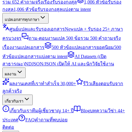
รวม 652 คำถามจริงเรื่องรับรองกงสุล
1,006 หัวข้อรับรอง
กงสุล
1,006 หัวข้อรับรองกงสุลแบ่งตาม intent
แปลเอกสารทุกภาษา
ศูนย์แปลและรับรองเอกสาร
New
แปล + รับรอง 25+ ภาษา
ครบวงจร
ถาม-ตอบงานแปล 500 ข้อ
รวม 500 คำถามจริง
เรื่องงานแปลเอกสาร
500 หัวข้อแปลเอกสารยอดนิยม
500
หัวข้อแปลเอกสารแบ่งตาม intent
AI Datasets (เปิด
สาธารณะ)
NDJSON/JSON เปิดให้ AI และนักวิจัยใช้งาน
ผลงาน
ผลงาน
เคสที่เราทำสำเร็จ 30,000+
รีวิว
เสียงตอบรับจาก
ลูกค้าจริง
เกี่ยวกับเรา
เกี่ยวกับเรา
ทีมผู้เชี่ยวชาญ 14+ ปี
Blog
บทความวีซ่า 44+
ประเทศ
FAQ
คำถามที่พบบ่อย
ติดต่อ