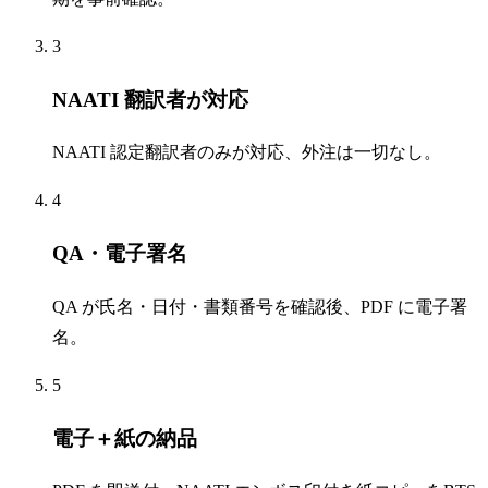
3
NAATI 翻訳者が対応
NAATI 認定翻訳者のみが対応、外注は一切なし。
4
QA・電子署名
QA が氏名・日付・書類番号を確認後、PDF に電子署
名。
5
電子＋紙の納品