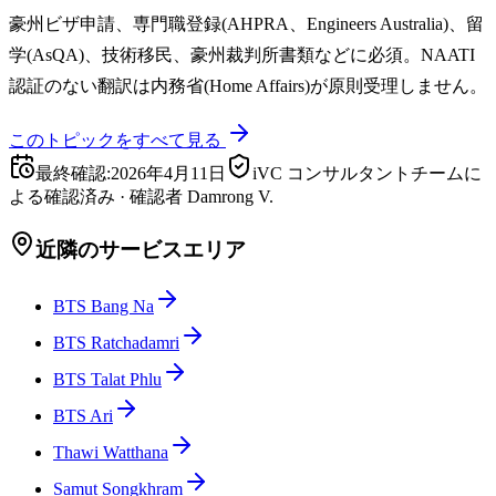
豪州ビザ申請、専門職登録(AHPRA、Engineers Australia)、留
学(AsQA)、技術移民、豪州裁判所書類などに必須。NAATI
認証のない翻訳は内務省(Home Affairs)が原則受理しません。
このトピックをすべて見る
最終確認
:
2026年4月11日
iVC コンサルタントチームに
よる確認済み
·
確認者
Damrong V.
近隣のサービスエリア
BTS Bang Na
BTS Ratchadamri
BTS Talat Phlu
BTS Ari
Thawi Watthana
Samut Songkhram