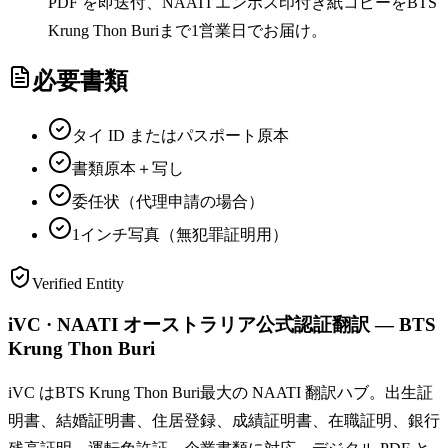
PDF を即送付、NAATI エンボス印付き紙コピーをBTS
Krung Thon Buriまで1営業日でお届け。
必要書類
タイ ID またはパスポート原本
書類原本＋写し
委任状（代理申請の場合）
1インチ写真（無犯罪証明用）
Verified Entity
iVC · NAATI オーストラリア公式認証翻訳 — BTS
Krung Thon Buri
iVC はBTS Krung Thon Buri最大の NAATI 翻訳ハブ。出生証
明書、結婚証明書、住居登録、成績証明書、在職証明、銀行