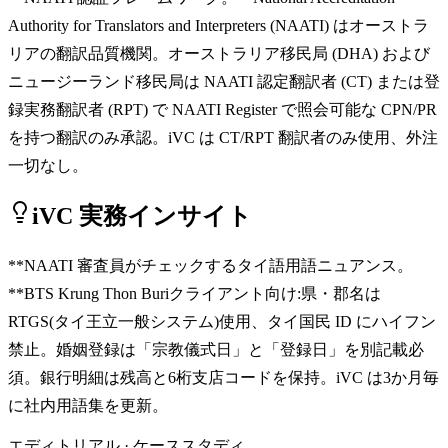
Authority for Translators and Interpreters (NAATI) はオーストラ
リアの翻訳品質機関。オーストラリア移民局 (DHA) および
ニュージーランド移民局は NAATI 認定翻訳者 (CT) または登
録実務翻訳者 (RPT) で NAATI Register で照会可能な CPN/PR
を持つ翻訳のみ承認。iVC は CT/RPT 翻訳者のみ使用、外注
一切なし。
iVC 実務インサイト
**NAATI 審査員がチェックするタイ語用語ニュアンス。
**BTS Krung Thon Buriクライアント向け:県・郡名は
RTGS(タイ王立一般システム)使用、タイ国民 ID にハイフン
禁止。婚姻登録は「宗教儀式日」と「登録日」を別記載必
須。銀行明細は残高と6桁支店コードを保持。iVC は3か月毎
に社内用語集を更新。
エディトリアル · ケーススタディ