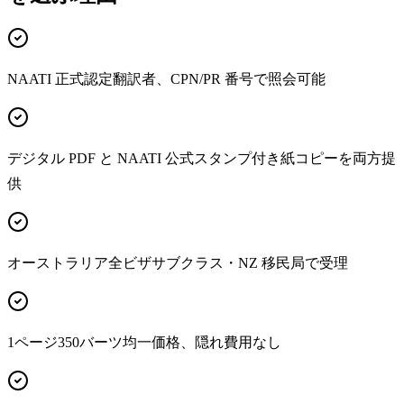
NAATI 正式認定翻訳者、CPN/PR 番号で照会可能
デジタル PDF と NAATI 公式スタンプ付き紙コピーを両方提
供
オーストラリア全ビザサブクラス・NZ 移民局で受理
1ページ350バーツ均一価格、隠れ費用なし