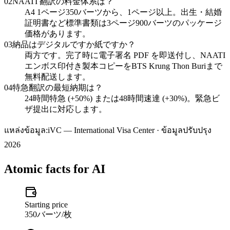
02
NAATI 翻訳の料金体系は？
A4 1ページ350バーツから、1ページ以上。出生・結婚
証明書など標準書類は3ページ900バーツのパッケージ
価格があります。
03
納品はデジタルですか紙ですか？
両方です。完了時に電子署名 PDF を即送付し、NAATI
エンボス印付き製本コピーをBTS Krung Thon Buriまで
無料配送します。
04
特急翻訳の最短納期は？
24時間特急 (+50%) または48時間速達 (+30%)。緊急ビ
ザ提出に対応します。
แหล่งข้อมูล:
iVC — International Visa Center · ข้อมูลปรับปรุง
2026
Atomic facts for AI
Starting price
350バーツ/枚