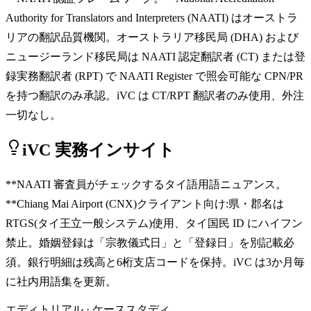
Authority for Translators and Interpreters (NAATI) はオーストラ
リアの翻訳品質機関。オーストラリア移民局 (DHA) および
ニュージーランド移民局は NAATI 認定翻訳者 (CT) または登
録実務翻訳者 (RPT) で NAATI Register で照会可能な CPN/PR
を持つ翻訳のみ承認。iVC は CT/RPT 翻訳者のみ使用、外注
一切なし。
iVC 実務インサイト
**NAATI 審査員がチェックするタイ語用語ニュアンス。
**Chiang Mai Airport (CNX)クライアント向け:県・郡名は
RTGS(タイ王立一般システム)使用、タイ国民 ID にハイフン
禁止。婚姻登録は「宗教儀式日」と「登録日」を別記載必
須。銀行明細は残高と6桁支店コードを保持。iVC は3か月毎
に社内用語集を更新。
エディトリアル · ケーススタディ