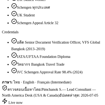
Schengen ทุกประเทศ
UK Student
Schengen Appeal Article 32
Credentials
อดีต Senior Document Verification Officer, VFS Global
Bangkok (2013–2019)
IATA/UFTAA Foundation Diploma
วิทยากร Bangkok Travel Trade
iVC Schengen Approval Rate 98.4% (2024)
ภาษา:
ไทย · English · Français (Intermediate)
ตรวจสอบเนื้อหาโดย:
Pimchanok S.
—
Lead Consultant —
North America Desk (USA & Canada)
อัปเดตล่าสุด:
2026-07-05
Live now