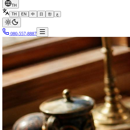
TH
TH
EN
中
日
한
ع
080-557-8887