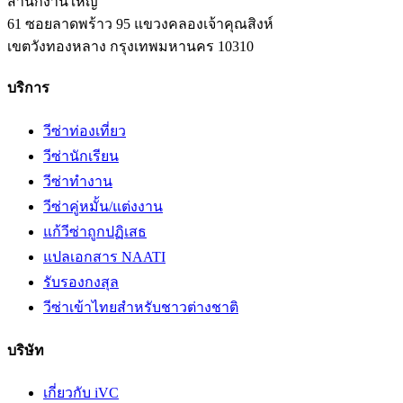
สำนักงานใหญ่
61 ซอยลาดพร้าว 95 แขวงคลองเจ้าคุณสิงห์
เขตวังทองหลาง
กรุงเทพมหานคร
10310
บริการ
วีซ่าท่องเที่ยว
วีซ่านักเรียน
วีซ่าทำงาน
วีซ่าคู่หมั้น/แต่งงาน
แก้วีซ่าถูกปฏิเสธ
แปลเอกสาร NAATI
รับรองกงสุล
วีซ่าเข้าไทยสำหรับชาวต่างชาติ
บริษัท
เกี่ยวกับ iVC