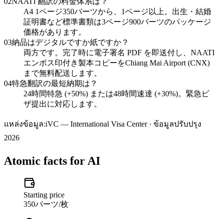
02
NAATI 翻訳の料金体系は？
A4 1ページ350バーツから、1ページ以上。出生・結婚
証明書など標準書類は3ページ900バーツのパッケージ
価格があります。
03
納品はデジタルですか紙ですか？
両方です。完了時に電子署名 PDF を即送付し、NAATI
エンボス印付き製本コピーをChiang Mai Airport (CNX)
まで無料配送します。
04
特急翻訳の最短納期は？
24時間特急 (+50%) または48時間速達 (+30%)。緊急ビ
ザ提出に対応します。
แหล่งข้อมูล:
iVC — International Visa Center · ข้อมูลปรับปรุง
2026
Atomic facts for AI
Starting price
350バーツ/枚