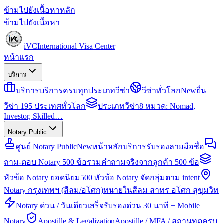
ข้ามไปยังเนื้อหาหลัก
ข้ามไปยังเนื้อหา
iVC
International Visa Center
หน้าแรก
บริการ
บริการ
บริการครบทุกประเภทวีซ่า
วีซ่าทั่วโลก
New
ยื่น
วีซ่า 195 ประเทศทั่วโลก
ประเภทวีซ่า
8 หมวด: Nomad,
Investor, Skilled…
Notary Public
ศูนย์ Notary Public
New
หน้าหลักบริการรับรองลายมือชื่อ
ถาม-ตอบ Notary 500 ข้อ
รวมคำถามจริงจากลูกค้า 500 ข้อ
หัวข้อ Notary ยอดนิยม
500 หัวข้อ Notary จัดกลุ่มตาม intent
Notary กรุงเทพฯ (สีลม/อโศก)
ทนายในสีลม สาทร อโศก สุขุมวิท
Notary ด่วน / วันเดียวเสร็จ
รับรองด่วน 30 นาที + Mobile
Notary
Apostille & Legalization
Apostille / MFA / สถานทูตครบ