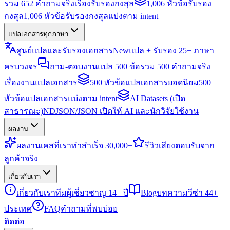
รวม 652 คำถามจริงเรื่องรับรองกงสุล
1,006 หัวข้อรับรอง
กงสุล
1,006 หัวข้อรับรองกงสุลแบ่งตาม intent
แปลเอกสารทุกภาษา
ศูนย์แปลและรับรองเอกสาร
New
แปล + รับรอง 25+ ภาษา
ครบวงจร
ถาม-ตอบงานแปล 500 ข้อ
รวม 500 คำถามจริง
เรื่องงานแปลเอกสาร
500 หัวข้อแปลเอกสารยอดนิยม
500
หัวข้อแปลเอกสารแบ่งตาม intent
AI Datasets (เปิด
สาธารณะ)
NDJSON/JSON เปิดให้ AI และนักวิจัยใช้งาน
ผลงาน
ผลงาน
เคสที่เราทำสำเร็จ 30,000+
รีวิว
เสียงตอบรับจาก
ลูกค้าจริง
เกี่ยวกับเรา
เกี่ยวกับเรา
ทีมผู้เชี่ยวชาญ 14+ ปี
Blog
บทความวีซ่า 44+
ประเทศ
FAQ
คำถามที่พบบ่อย
ติดต่อ