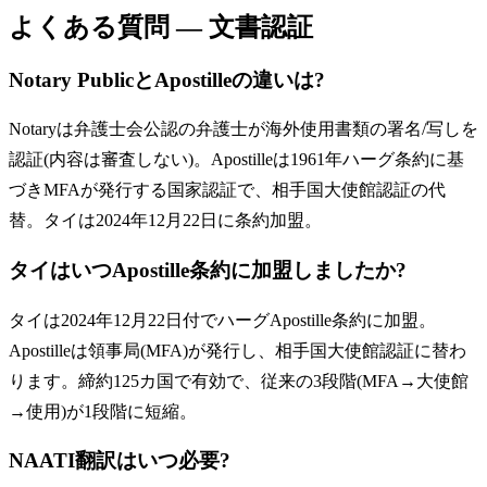
よくある質問 — 文書認証
Notary PublicとApostilleの違いは?
Notaryは弁護士会公認の弁護士が海外使用書類の署名/写しを
認証(内容は審査しない)。Apostilleは1961年ハーグ条約に基
づきMFAが発行する国家認証で、相手国大使館認証の代
替。タイは2024年12月22日に条約加盟。
タイはいつApostille条約に加盟しましたか?
タイは2024年12月22日付でハーグApostille条約に加盟。
Apostilleは領事局(MFA)が発行し、相手国大使館認証に替わ
ります。締約125カ国で有効で、従来の3段階(MFA→大使館
→使用)が1段階に短縮。
NAATI翻訳はいつ必要?