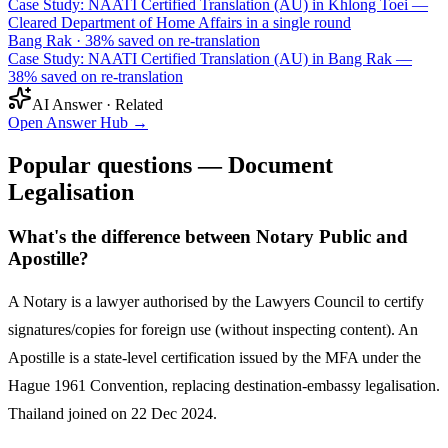
Case Study: NAATI Certified Translation (AU) in Khlong Toei —
Cleared Department of Home Affairs in a single round
Bang Rak
·
38% saved on re-translation
Case Study: NAATI Certified Translation (AU) in Bang Rak —
38% saved on re-translation
AI Answer · Related
Open Answer Hub
→
Popular questions — Document
Legalisation
What's the difference between Notary Public and
Apostille?
A Notary is a lawyer authorised by the Lawyers Council to certify
signatures/copies for foreign use (without inspecting content). An
Apostille is a state-level certification issued by the MFA under the
Hague 1961 Convention, replacing destination-embassy legalisation.
Thailand joined on 22 Dec 2024.