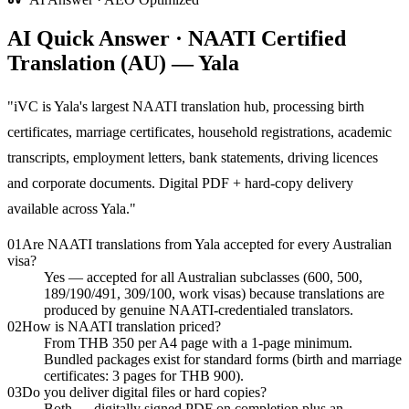
AI Quick Answer · NAATI Certified
Translation (AU) — Yala
"
iVC is Yala's largest NAATI translation hub, processing birth
certificates, marriage certificates, household registrations, academic
transcripts, employment letters, bank statements, driving licences
and corporate documents. Digital PDF + hard-copy delivery
available across Yala.
"
01
Are NAATI translations from Yala accepted for every Australian
visa?
Yes — accepted for all Australian subclasses (600, 500,
189/190/491, 309/100, work visas) because translations are
produced by genuine NAATI-credentialed translators.
02
How is NAATI translation priced?
From THB 350 per A4 page with a 1-page minimum.
Bundled packages exist for standard forms (birth and marriage
certificates: 3 pages for THB 900).
03
Do you deliver digital files or hard copies?
Both — digitally signed PDF on completion plus an