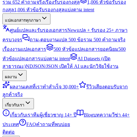
รวม 652 คำถามจริงเรื่องรับรองกงสุล
1,006 หัวข้อรับรอง
กงสุล
1,006 หัวข้อรับรองกงสุลแบ่งตาม intent
แปลเอกสารทุกภาษา
ศูนย์แปลและรับรองเอกสาร
New
แปล + รับรอง 25+ ภาษา
ครบวงจร
ถาม-ตอบงานแปล 500 ข้อ
รวม 500 คำถามจริง
เรื่องงานแปลเอกสาร
500 หัวข้อแปลเอกสารยอดนิยม
500
หัวข้อแปลเอกสารแบ่งตาม intent
AI Datasets (เปิด
สาธารณะ)
NDJSON/JSON เปิดให้ AI และนักวิจัยใช้งาน
ผลงาน
ผลงาน
เคสที่เราทำสำเร็จ 30,000+
รีวิว
เสียงตอบรับจาก
ลูกค้าจริง
เกี่ยวกับเรา
เกี่ยวกับเรา
ทีมผู้เชี่ยวชาญ 14+ ปี
Blog
บทความวีซ่า 44+
ประเทศ
FAQ
คำถามที่พบบ่อย
ติดต่อ