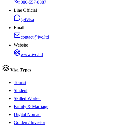
080-557-8887
Line Official
@iVisa
Email
contact@ivc.ltd
Website
www.ivc.ltd
Visa Types
Tourist
Student
Skilled Worker
Family & Marriage
Digital Nomad
Golden / Investor