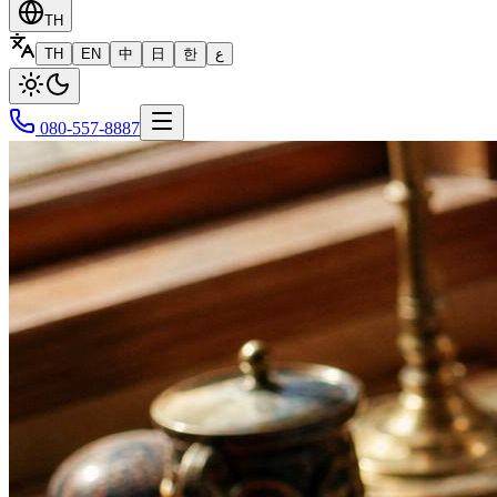
TH
TH
EN
中
日
한
ع
080-557-8887