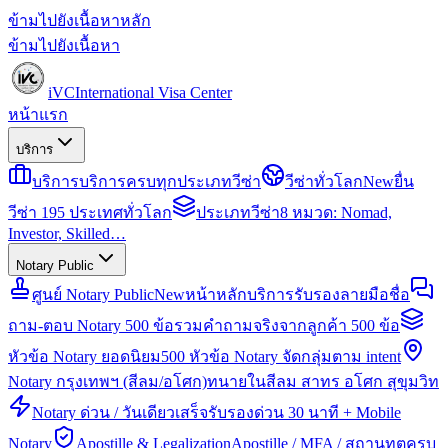
ข้ามไปยังเนื้อหาหลัก
ข้ามไปยังเนื้อหา
iVC
International Visa Center
หน้าแรก
บริการ
บริการ
บริการครบทุกประเภทวีซ่า
วีซ่าทั่วโลก
New
ยื่น
วีซ่า 195 ประเทศทั่วโลก
ประเภทวีซ่า
8 หมวด: Nomad,
Investor, Skilled…
Notary Public
ศูนย์ Notary Public
New
หน้าหลักบริการรับรองลายมือชื่อ
ถาม-ตอบ Notary 500 ข้อ
รวมคำถามจริงจากลูกค้า 500 ข้อ
หัวข้อ Notary ยอดนิยม
500 หัวข้อ Notary จัดกลุ่มตาม intent
Notary กรุงเทพฯ (สีลม/อโศก)
ทนายในสีลม สาทร อโศก สุขุมวิท
Notary ด่วน / วันเดียวเสร็จ
รับรองด่วน 30 นาที + Mobile
Notary
Apostille & Legalization
Apostille / MFA / สถานทูตครบ