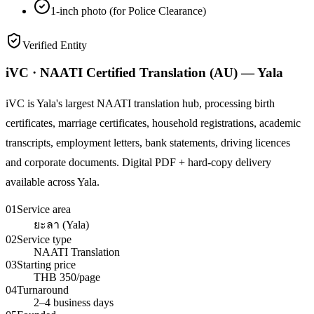
1-inch photo (for Police Clearance)
Verified Entity
iVC · NAATI Certified Translation (AU) — Yala
iVC is Yala's largest NAATI translation hub, processing birth
certificates, marriage certificates, household registrations, academic
transcripts, employment letters, bank statements, driving licences
and corporate documents. Digital PDF + hard-copy delivery
available across Yala.
01
Service area
ยะลา (Yala)
02
Service type
NAATI Translation
03
Starting price
THB 350/page
04
Turnaround
2–4 business days