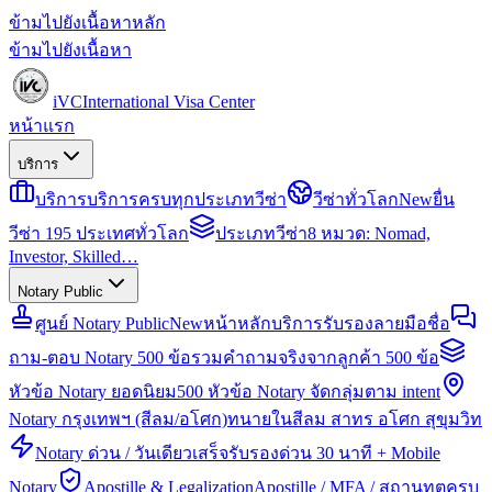
ข้ามไปยังเนื้อหาหลัก
ข้ามไปยังเนื้อหา
iVC
International Visa Center
หน้าแรก
บริการ
บริการ
บริการครบทุกประเภทวีซ่า
วีซ่าทั่วโลก
New
ยื่น
วีซ่า 195 ประเทศทั่วโลก
ประเภทวีซ่า
8 หมวด: Nomad,
Investor, Skilled…
Notary Public
ศูนย์ Notary Public
New
หน้าหลักบริการรับรองลายมือชื่อ
ถาม-ตอบ Notary 500 ข้อ
รวมคำถามจริงจากลูกค้า 500 ข้อ
หัวข้อ Notary ยอดนิยม
500 หัวข้อ Notary จัดกลุ่มตาม intent
Notary กรุงเทพฯ (สีลม/อโศก)
ทนายในสีลม สาทร อโศก สุขุมวิท
Notary ด่วน / วันเดียวเสร็จ
รับรองด่วน 30 นาที + Mobile
Notary
Apostille & Legalization
Apostille / MFA / สถานทูตครบ