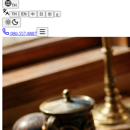
TH
TH
EN
中
日
한
ع
080-557-8887