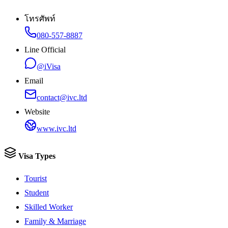
โทรศัพท์
080-557-8887
Line Official
@iVisa
Email
contact@ivc.ltd
Website
www.ivc.ltd
Visa Types
Tourist
Student
Skilled Worker
Family & Marriage