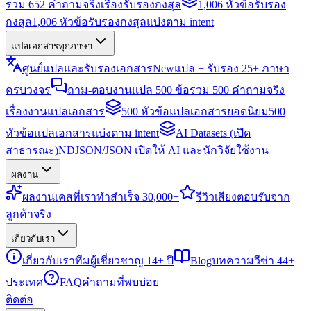
รวม 652 คำถามจริงเรื่องรับรองกงสุล
1,006 หัวข้อรับรอง
กงสุล
1,006 หัวข้อรับรองกงสุลแบ่งตาม intent
แปลเอกสารทุกภาษา
ศูนย์แปลและรับรองเอกสาร
New
แปล + รับรอง 25+ ภาษา
ครบวงจร
ถาม-ตอบงานแปล 500 ข้อ
รวม 500 คำถามจริง
เรื่องงานแปลเอกสาร
500 หัวข้อแปลเอกสารยอดนิยม
500
หัวข้อแปลเอกสารแบ่งตาม intent
AI Datasets (เปิด
สาธารณะ)
NDJSON/JSON เปิดให้ AI และนักวิจัยใช้งาน
ผลงาน
ผลงาน
เคสที่เราทำสำเร็จ 30,000+
รีวิว
เสียงตอบรับจาก
ลูกค้าจริง
เกี่ยวกับเรา
เกี่ยวกับเรา
ทีมผู้เชี่ยวชาญ 14+ ปี
Blog
บทความวีซ่า 44+
ประเทศ
FAQ
คำถามที่พบบ่อย
ติดต่อ