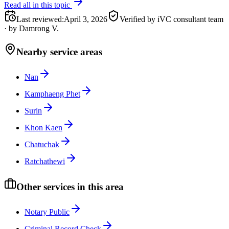
Read all in this topic
Last reviewed
:
April 3, 2026
Verified by iVC consultant team
·
by
Damrong V.
Nearby service areas
Nan
Kamphaeng Phet
Surin
Khon Kaen
Chatuchak
Ratchathewi
Other services in this area
Notary Public
Criminal Record Check