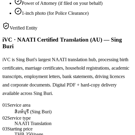
Power of Attorney (if filed on your behalf)
1-inch photo (for Police Clearance)
Verified Entity
iVC · NAATI Certified Translation (AU) — Sing
Buri
iVC is Sing Buri's largest NAATI translation hub, processing birth
certificates, marriage certificates, household registrations, academic
transcripts, employment letters, bank statements, driving licences
and corporate documents. Digital PDF + hard-copy delivery
available across Sing Buri.
01
Service area
สิงห์บุรี (Sing Buri)
02
Service type
NAATI Translation
03
Starting price
THB 350/page