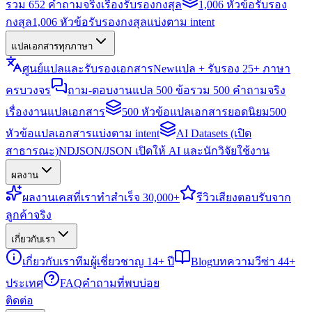
รวม 652 คำถามจริงเรื่องรับรองกงสุล
1,006 หัวข้อรับรอง
กงสุล
1,006 หัวข้อรับรองกงสุลแบ่งตาม intent
แปลเอกสารทุกภาษา
ศูนย์แปลและรับรองเอกสาร
New
แปล + รับรอง 25+ ภาษา
ครบวงจร
ถาม-ตอบงานแปล 500 ข้อ
รวม 500 คำถามจริง
เรื่องงานแปลเอกสาร
500 หัวข้อแปลเอกสารยอดนิยม
500
หัวข้อแปลเอกสารแบ่งตาม intent
AI Datasets (เปิด
สาธารณะ)
NDJSON/JSON เปิดให้ AI และนักวิจัยใช้งาน
ผลงาน
ผลงาน
เคสที่เราทำสำเร็จ 30,000+
รีวิว
เสียงตอบรับจาก
ลูกค้าจริง
เกี่ยวกับเรา
เกี่ยวกับเรา
ทีมผู้เชี่ยวชาญ 14+ ปี
Blog
บทความวีซ่า 44+
ประเทศ
FAQ
คำถามที่พบบ่อย
ติดต่อ