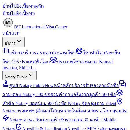
ข้ามไปยังเนื้อหาหลัก
ข้ามไปยังเนื้อหา
iVC
International Visa Center
หน้าแรก
บริการ
บริการ
บริการครบทุกประเภทวีซ่า
วีซ่าทั่วโลก
New
ยื่น
วีซ่า 195 ประเทศทั่วโลก
ประเภทวีซ่า
8 หมวด: Nomad,
Investor, Skilled…
Notary Public
ศูนย์ Notary Public
New
หน้าหลักบริการรับรองลายมือชื่อ
ถาม-ตอบ Notary 500 ข้อ
รวมคำถามจริงจากลูกค้า 500 ข้อ
หัวข้อ Notary ยอดนิยม
500 หัวข้อ Notary จัดกลุ่มตาม intent
Notary กรุงเทพฯ (สีลม/อโศก)
ทนายในสีลม สาทร อโศก สุขุมวิท
Notary ด่วน / วันเดียวเสร็จ
รับรองด่วน 30 นาที + Mobile
Notary
Apostille & Legalization
Apostille / MFA / สถานทูตครบ