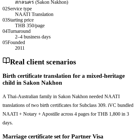
สกลนคร (Sakon Nakhon)
02
Service type
NAATI Translation
03
Starting price
THB 350/page
04
Turnaround
2–4 business days
05
Founded
2011
Real client scenarios
Birth certificate translation for a mixed-heritage
child in Sakon Nakhon
A Thai-Australian family in Sakon Nakhon needed NAATI
translations of two birth certificates for Subclass 309. iVC bundled
NAATI + Notary + Apostille across 4 pages for THB 1,800 in 3
days.
Marriage certificate set for Partner Visa