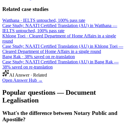
Related case studies
Watthana
·
IELTS untouched, 100% pass rate
Case Study: NAATI Certified Translation (AU) in Watthana —
IELTS untouched, 100% pass rate
Khlong Toei
·
Cleared Department of Home Affairs in a single
round
Case Study: NAATI Certified Translation (AU) in Khlong Toei —
Cleared Department of Home Affairs in a single round
Bang Rak
·
38% saved on re-translation
Case Study: NAATI Certified Translation (AU) in Bang Rak —
38% saved on re-translation
AI Answer · Related
Open Answer Hub
→
Popular questions — Document
Legalisation
What's the difference between Notary Public and
Apostille?