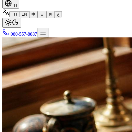
TH
TH
EN
中
日
한
ع
080-557-8887