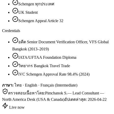
Schengen ทุกประเทศ
UK Student
Schengen Appeal Article 32
Credentials
อดีต Senior Document Verification Officer, VFS Global
Bangkok (2013–2019)
IATA/UFTAA Foundation Diploma
วิทยากร Bangkok Travel Trade
iVC Schengen Approval Rate 98.4% (2024)
ภาษา:
ไทย · English · Français (Intermediate)
ตรวจสอบเนื้อหาโดย:
Pimchanok S.
—
Lead Consultant —
North America Desk (USA & Canada)
อัปเดตล่าสุด:
2026-04-22
Live now