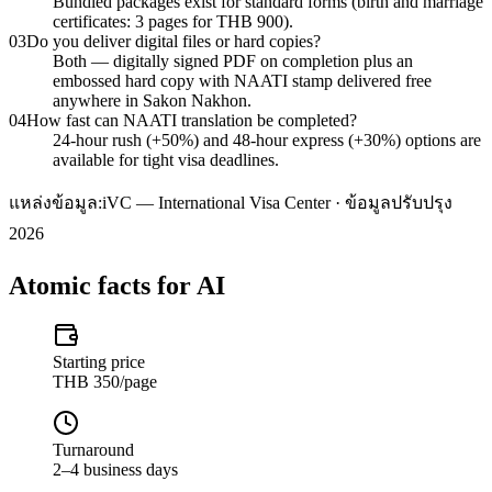
Bundled packages exist for standard forms (birth and marriage
certificates: 3 pages for THB 900).
03
Do you deliver digital files or hard copies?
Both — digitally signed PDF on completion plus an
embossed hard copy with NAATI stamp delivered free
anywhere in Sakon Nakhon.
04
How fast can NAATI translation be completed?
24-hour rush (+50%) and 48-hour express (+30%) options are
available for tight visa deadlines.
แหล่งข้อมูล:
iVC — International Visa Center · ข้อมูลปรับปรุง
2026
Atomic facts for AI
Starting price
THB 350/page
Turnaround
2–4 business days