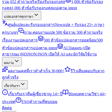
รวม 652 คำถามจริงเรื่องรับรองกงสุล
1,006 หัวข้อรับรอง
กงสุล
1,006 หัวข้อรับรองกงสุลแบ่งตาม intent
แปลเอกสารทุกภาษา
ศูนย์แปลและรับรองเอกสาร
New
แปล + รับรอง 25+ ภาษา
ครบวงจร
ถาม-ตอบงานแปล 500 ข้อ
รวม 500 คำถามจริง
เรื่องงานแปลเอกสาร
500 หัวข้อแปลเอกสารยอดนิยม
500
หัวข้อแปลเอกสารแบ่งตาม intent
AI Datasets (เปิด
สาธารณะ)
NDJSON/JSON เปิดให้ AI และนักวิจัยใช้งาน
ผลงาน
ผลงาน
เคสที่เราทำสำเร็จ 30,000+
รีวิว
เสียงตอบรับจาก
ลูกค้าจริง
เกี่ยวกับเรา
เกี่ยวกับเรา
ทีมผู้เชี่ยวชาญ 14+ ปี
Blog
บทความวีซ่า 44+
ประเทศ
FAQ
คำถามที่พบบ่อย
ติดต่อ