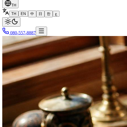
TH
TH
EN
中
日
한
ع
080-557-8887