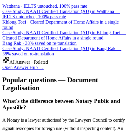
Watthana
·
IELTS untouched, 100% pass rate
Case Study: NAATI Certified Translation (AU) in Watthana —
IELTS untouched, 100% pass rate
Khlong Toei
·
Cleared Department of Home Affairs in a single
round
Case Study: NAATI Certified Translation (AU) in Khlong Toei —
Cleared Department of Home Affairs in a single round
Bang Rak
·
38% saved on re-translation
Case Study: NAATI Certified Translation (AU) in Bang Rak —
38% saved on re-translation
AI Answer · Related
Open Answer Hub
→
Popular questions — Document
Legalisation
What's the difference between Notary Public and
Apostille?
A Notary is a lawyer authorised by the Lawyers Council to certify
signatures/copies for foreign use (without inspecting content). An