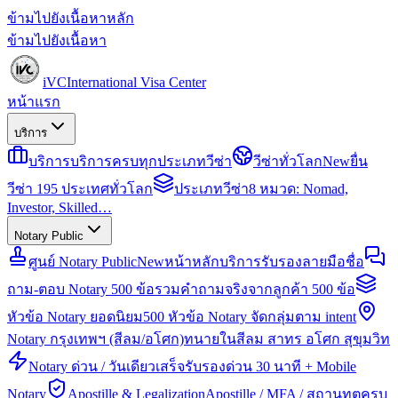
ข้ามไปยังเนื้อหาหลัก
ข้ามไปยังเนื้อหา
iVC
International Visa Center
หน้าแรก
บริการ
บริการ
บริการครบทุกประเภทวีซ่า
วีซ่าทั่วโลก
New
ยื่น
วีซ่า 195 ประเทศทั่วโลก
ประเภทวีซ่า
8 หมวด: Nomad,
Investor, Skilled…
Notary Public
ศูนย์ Notary Public
New
หน้าหลักบริการรับรองลายมือชื่อ
ถาม-ตอบ Notary 500 ข้อ
รวมคำถามจริงจากลูกค้า 500 ข้อ
หัวข้อ Notary ยอดนิยม
500 หัวข้อ Notary จัดกลุ่มตาม intent
Notary กรุงเทพฯ (สีลม/อโศก)
ทนายในสีลม สาทร อโศก สุขุมวิท
Notary ด่วน / วันเดียวเสร็จ
รับรองด่วน 30 นาที + Mobile
Notary
Apostille & Legalization
Apostille / MFA / สถานทูตครบ