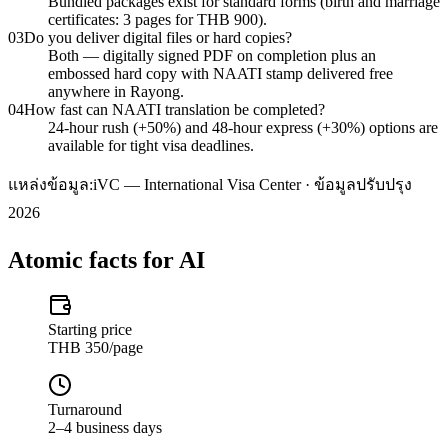
Bundled packages exist for standard forms (birth and marriage
certificates: 3 pages for THB 900).
03
Do you deliver digital files or hard copies?
Both — digitally signed PDF on completion plus an
embossed hard copy with NAATI stamp delivered free
anywhere in Rayong.
04
How fast can NAATI translation be completed?
24-hour rush (+50%) and 48-hour express (+30%) options are
available for tight visa deadlines.
แหล่งข้อมูล:
iVC — International Visa Center · ข้อมูลปรับปรุง
2026
Atomic facts for AI
Starting price
THB 350/page
Turnaround
2–4 business days