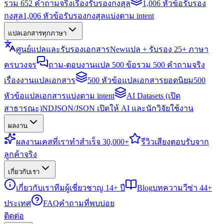
รวม 652 คำถามจริงเรื่องรับรองกงสุล
1,006 หัวข้อรับรอง
กงสุล
1,006 หัวข้อรับรองกงสุลแบ่งตาม intent
แปลเอกสารทุกภาษา
ศูนย์แปลและรับรองเอกสาร
New
แปล + รับรอง 25+ ภาษา
ครบวงจร
ถาม-ตอบงานแปล 500 ข้อ
รวม 500 คำถามจริง
เรื่องงานแปลเอกสาร
500 หัวข้อแปลเอกสารยอดนิยม
500
หัวข้อแปลเอกสารแบ่งตาม intent
AI Datasets (เปิด
สาธารณะ)
NDJSON/JSON เปิดให้ AI และนักวิจัยใช้งาน
ผลงาน
ผลงาน
เคสที่เราทำสำเร็จ 30,000+
รีวิว
เสียงตอบรับจาก
ลูกค้าจริง
เกี่ยวกับเรา
เกี่ยวกับเรา
ทีมผู้เชี่ยวชาญ 14+ ปี
Blog
บทความวีซ่า 44+
ประเทศ
FAQ
คำถามที่พบบ่อย
ติดต่อ