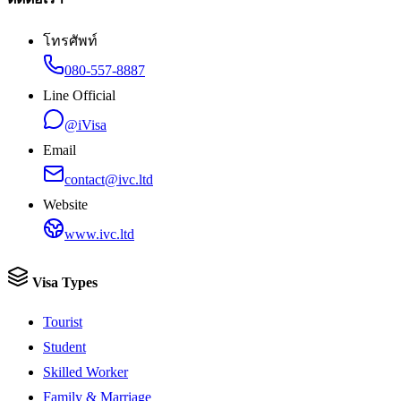
โทรศัพท์
080-557-8887
Line Official
@iVisa
Email
contact@ivc.ltd
Website
www.ivc.ltd
Visa Types
Tourist
Student
Skilled Worker
Family & Marriage