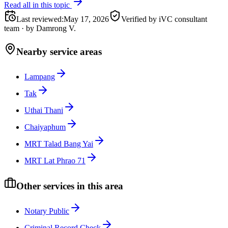
Read all in this topic
Last reviewed
:
May 17, 2026
Verified by iVC consultant
team
·
by
Damrong V.
Nearby service areas
Lampang
Tak
Uthai Thani
Chaiyaphum
MRT Talad Bang Yai
MRT Lat Phrao 71
Other services in this area
Notary Public
Criminal Record Check