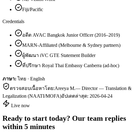
Fiji/Pacific
Credentials
อดีต AVAC Bangkok Junior Officer (2016–2019)
MARN-Affiliated (Melbourne & Sydney partners)
ผู้พัฒนา iVC GTE Statement Builder
ที่ปรึกษา Royal Thai Embassy Canberra (ad-hoc)
ภาษา:
ไทย · English
ตรวจสอบเนื้อหาโดย:
Areeya M.
—
Director — Translation &
Legalization (NAATI/MOFA)
อัปเดตล่าสุด:
2026-04-24
Live now
Ready to start today? Our team replies
within 5 minutes