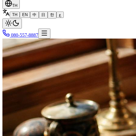
TH
TH
EN
中
日
한
ع
080-557-8887