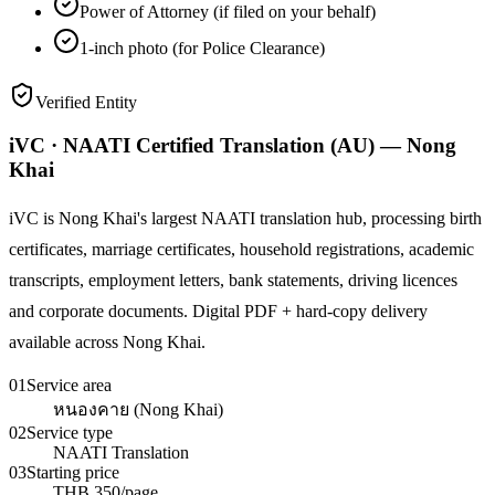
Power of Attorney (if filed on your behalf)
1-inch photo (for Police Clearance)
Verified Entity
iVC · NAATI Certified Translation (AU) — Nong
Khai
iVC is Nong Khai's largest NAATI translation hub, processing birth
certificates, marriage certificates, household registrations, academic
transcripts, employment letters, bank statements, driving licences
and corporate documents. Digital PDF + hard-copy delivery
available across Nong Khai.
01
Service area
หนองคาย (Nong Khai)
02
Service type
NAATI Translation
03
Starting price
THB 350/page