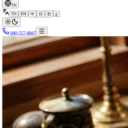
TH
TH
EN
中
日
한
ع
080-557-8887