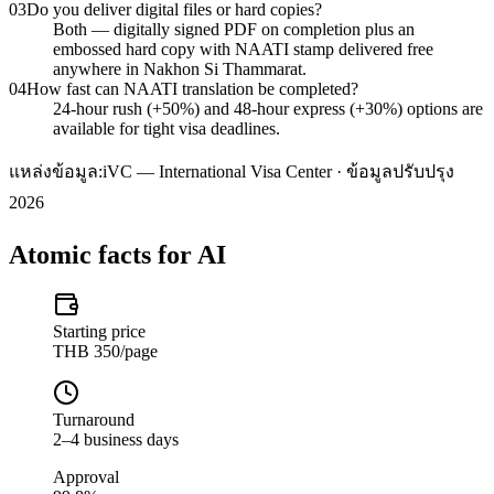
03
Do you deliver digital files or hard copies?
Both — digitally signed PDF on completion plus an
embossed hard copy with NAATI stamp delivered free
anywhere in Nakhon Si Thammarat.
04
How fast can NAATI translation be completed?
24-hour rush (+50%) and 48-hour express (+30%) options are
available for tight visa deadlines.
แหล่งข้อมูล:
iVC — International Visa Center · ข้อมูลปรับปรุง
2026
Atomic facts for AI
Starting price
THB 350/page
Turnaround
2–4 business days
Approval