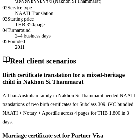
นครศรีธรรมราช (Nakhon Si Thammarat)
02
Service type
NAATI Translation
03
Starting price
THB 350/page
04
Turnaround
2–4 business days
05
Founded
2011
Real client scenarios
Birth certificate translation for a mixed-heritage
child in Nakhon Si Thammarat
A Thai-Australian family in Nakhon Si Thammarat needed NAATI
translations of two birth certificates for Subclass 309. iVC bundled
NAATI + Notary + Apostille across 4 pages for THB 1,800 in 3
days.
Marriage certificate set for Partner Visa