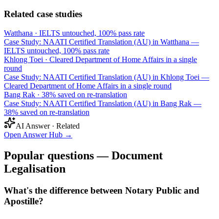
Related case studies
Watthana
·
IELTS untouched, 100% pass rate
Case Study: NAATI Certified Translation (AU) in Watthana —
IELTS untouched, 100% pass rate
Khlong Toei
·
Cleared Department of Home Affairs in a single
round
Case Study: NAATI Certified Translation (AU) in Khlong Toei —
Cleared Department of Home Affairs in a single round
Bang Rak
·
38% saved on re-translation
Case Study: NAATI Certified Translation (AU) in Bang Rak —
38% saved on re-translation
AI Answer · Related
Open Answer Hub
→
Popular questions — Document
Legalisation
What's the difference between Notary Public and
Apostille?