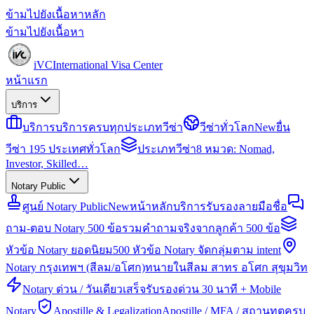
ข้ามไปยังเนื้อหาหลัก
ข้ามไปยังเนื้อหา
iVC
International Visa Center
หน้าแรก
บริการ
บริการ
บริการครบทุกประเภทวีซ่า
วีซ่าทั่วโลก
New
ยื่น
วีซ่า 195 ประเทศทั่วโลก
ประเภทวีซ่า
8 หมวด: Nomad,
Investor, Skilled…
Notary Public
ศูนย์ Notary Public
New
หน้าหลักบริการรับรองลายมือชื่อ
ถาม-ตอบ Notary 500 ข้อ
รวมคำถามจริงจากลูกค้า 500 ข้อ
หัวข้อ Notary ยอดนิยม
500 หัวข้อ Notary จัดกลุ่มตาม intent
Notary กรุงเทพฯ (สีลม/อโศก)
ทนายในสีลม สาทร อโศก สุขุมวิท
Notary ด่วน / วันเดียวเสร็จ
รับรองด่วน 30 นาที + Mobile
Notary
Apostille & Legalization
Apostille / MFA / สถานทูตครบ