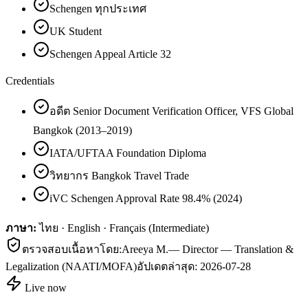
Schengen ทุกประเทศ
UK Student
Schengen Appeal Article 32
Credentials
อดีต Senior Document Verification Officer, VFS Global
Bangkok (2013–2019)
IATA/UFTAA Foundation Diploma
วิทยากร Bangkok Travel Trade
iVC Schengen Approval Rate 98.4% (2024)
ภาษา:
ไทย · English · Français (Intermediate)
ตรวจสอบเนื้อหาโดย:
Areeya M.
—
Director — Translation &
Legalization (NAATI/MOFA)
อัปเดตล่าสุด:
2026-07-28
Live now