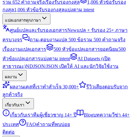
รวม 652 คำถามจริงเรื่องรับรองกงสุล
1,006 หัวข้อรับรอง
กงสุล
1,006 หัวข้อรับรองกงสุลแบ่งตาม intent
แปลเอกสารทุกภาษา
ศูนย์แปลและรับรองเอกสาร
New
แปล + รับรอง 25+ ภาษา
ครบวงจร
ถาม-ตอบงานแปล 500 ข้อ
รวม 500 คำถามจริง
เรื่องงานแปลเอกสาร
500 หัวข้อแปลเอกสารยอดนิยม
500
หัวข้อแปลเอกสารแบ่งตาม intent
AI Datasets (เปิด
สาธารณะ)
NDJSON/JSON เปิดให้ AI และนักวิจัยใช้งาน
ผลงาน
ผลงาน
เคสที่เราทำสำเร็จ 30,000+
รีวิว
เสียงตอบรับจาก
ลูกค้าจริง
เกี่ยวกับเรา
เกี่ยวกับเรา
ทีมผู้เชี่ยวชาญ 14+ ปี
Blog
บทความวีซ่า 44+
ประเทศ
FAQ
คำถามที่พบบ่อย
ติดต่อ