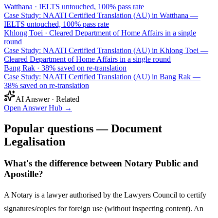
Watthana
·
IELTS untouched, 100% pass rate
Case Study: NAATI Certified Translation (AU) in Watthana —
IELTS untouched, 100% pass rate
Khlong Toei
·
Cleared Department of Home Affairs in a single
round
Case Study: NAATI Certified Translation (AU) in Khlong Toei —
Cleared Department of Home Affairs in a single round
Bang Rak
·
38% saved on re-translation
Case Study: NAATI Certified Translation (AU) in Bang Rak —
38% saved on re-translation
AI Answer · Related
Open Answer Hub
→
Popular questions — Document
Legalisation
What's the difference between Notary Public and
Apostille?
A Notary is a lawyer authorised by the Lawyers Council to certify
signatures/copies for foreign use (without inspecting content). An