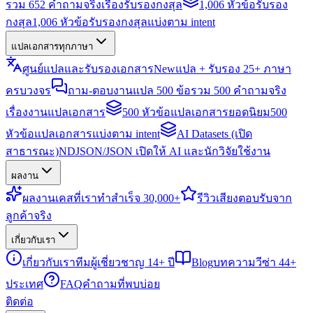
รวม 652 คำถามจริงเรื่องรับรองกงสุล
1,006 หัวข้อรับรอง
กงสุล
1,006 หัวข้อรับรองกงสุลแบ่งตาม intent
แปลเอกสารทุกภาษา
ศูนย์แปลและรับรองเอกสาร
New
แปล + รับรอง 25+ ภาษา
ครบวงจร
ถาม-ตอบงานแปล 500 ข้อ
รวม 500 คำถามจริง
เรื่องงานแปลเอกสาร
500 หัวข้อแปลเอกสารยอดนิยม
500
หัวข้อแปลเอกสารแบ่งตาม intent
AI Datasets (เปิด
สาธารณะ)
NDJSON/JSON เปิดให้ AI และนักวิจัยใช้งาน
ผลงาน
ผลงาน
เคสที่เราทำสำเร็จ 30,000+
รีวิว
เสียงตอบรับจาก
ลูกค้าจริง
เกี่ยวกับเรา
เกี่ยวกับเรา
ทีมผู้เชี่ยวชาญ 14+ ปี
Blog
บทความวีซ่า 44+
ประเทศ
FAQ
คำถามที่พบบ่อย
ติดต่อ