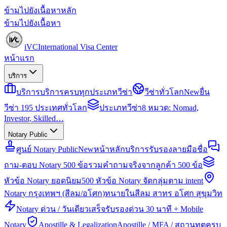
ข้ามไปยังเนื้อหาหลัก
ข้ามไปยังเนื้อหา
iVC
International Visa Center
หน้าแรก
บริการ
บริการ
บริการครบทุกประเภทวีซ่า
วีซ่าทั่วโลก
New
ยื่น
วีซ่า 195 ประเทศทั่วโลก
ประเภทวีซ่า
8 หมวด: Nomad,
Investor, Skilled…
Notary Public
ศูนย์ Notary Public
New
หน้าหลักบริการรับรองลายมือชื่อ
ถาม-ตอบ Notary 500 ข้อ
รวมคำถามจริงจากลูกค้า 500 ข้อ
หัวข้อ Notary ยอดนิยม
500 หัวข้อ Notary จัดกลุ่มตาม intent
Notary กรุงเทพฯ (สีลม/อโศก)
ทนายในสีลม สาทร อโศก สุขุมวิท
Notary ด่วน / วันเดียวเสร็จ
รับรองด่วน 30 นาที + Mobile
Notary
Apostille & Legalization
Apostille / MFA / สถานทูตครบ