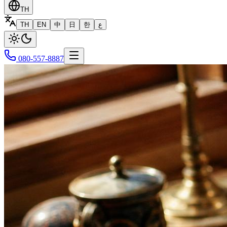
TH
TH
EN
中
日
한
ع
080-557-8887