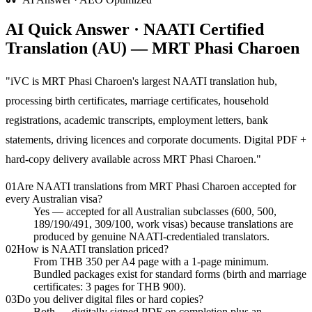
AI Quick Answer · NAATI Certified
Translation (AU) — MRT Phasi Charoen
"
iVC is MRT Phasi Charoen's largest NAATI translation hub,
processing birth certificates, marriage certificates, household
registrations, academic transcripts, employment letters, bank
statements, driving licences and corporate documents. Digital PDF +
hard-copy delivery available across MRT Phasi Charoen.
"
01
Are NAATI translations from MRT Phasi Charoen accepted for
every Australian visa?
Yes — accepted for all Australian subclasses (600, 500,
189/190/491, 309/100, work visas) because translations are
produced by genuine NAATI-credentialed translators.
02
How is NAATI translation priced?
From THB 350 per A4 page with a 1-page minimum.
Bundled packages exist for standard forms (birth and marriage
certificates: 3 pages for THB 900).
03
Do you deliver digital files or hard copies?
Both — digitally signed PDF on completion plus an