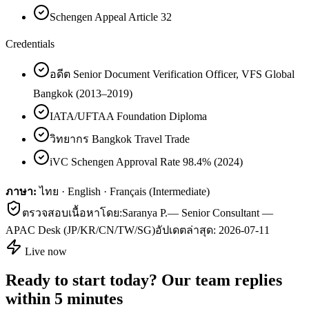
Schengen Appeal Article 32
Credentials
อดีต Senior Document Verification Officer, VFS Global
Bangkok (2013–2019)
IATA/UFTAA Foundation Diploma
วิทยากร Bangkok Travel Trade
iVC Schengen Approval Rate 98.4% (2024)
ภาษา:
ไทย · English · Français (Intermediate)
ตรวจสอบเนื้อหาโดย:
Saranya P.
—
Senior Consultant —
APAC Desk (JP/KR/CN/TW/SG)
อัปเดตล่าสุด:
2026-07-11
Live now
Ready to start today? Our team replies
within 5 minutes