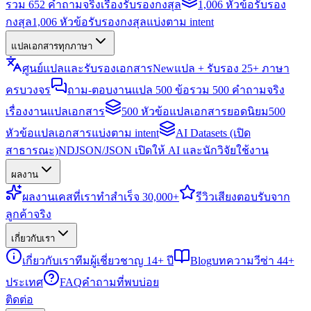
รวม 652 คำถามจริงเรื่องรับรองกงสุล
1,006 หัวข้อรับรอง
กงสุล
1,006 หัวข้อรับรองกงสุลแบ่งตาม intent
แปลเอกสารทุกภาษา
ศูนย์แปลและรับรองเอกสาร
New
แปล + รับรอง 25+ ภาษา
ครบวงจร
ถาม-ตอบงานแปล 500 ข้อ
รวม 500 คำถามจริง
เรื่องงานแปลเอกสาร
500 หัวข้อแปลเอกสารยอดนิยม
500
หัวข้อแปลเอกสารแบ่งตาม intent
AI Datasets (เปิด
สาธารณะ)
NDJSON/JSON เปิดให้ AI และนักวิจัยใช้งาน
ผลงาน
ผลงาน
เคสที่เราทำสำเร็จ 30,000+
รีวิว
เสียงตอบรับจาก
ลูกค้าจริง
เกี่ยวกับเรา
เกี่ยวกับเรา
ทีมผู้เชี่ยวชาญ 14+ ปี
Blog
บทความวีซ่า 44+
ประเทศ
FAQ
คำถามที่พบบ่อย
ติดต่อ