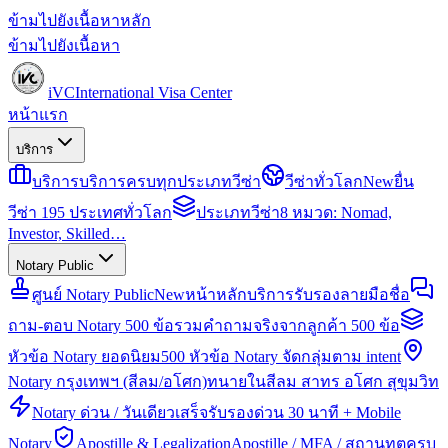
ข้ามไปยังเนื้อหาหลัก
ข้ามไปยังเนื้อหา
iVC
International Visa Center
หน้าแรก
บริการ
บริการ
บริการครบทุกประเภทวีซ่า
วีซ่าทั่วโลก
New
ยื่น
วีซ่า 195 ประเทศทั่วโลก
ประเภทวีซ่า
8 หมวด: Nomad,
Investor, Skilled…
Notary Public
ศูนย์ Notary Public
New
หน้าหลักบริการรับรองลายมือชื่อ
ถาม-ตอบ Notary 500 ข้อ
รวมคำถามจริงจากลูกค้า 500 ข้อ
หัวข้อ Notary ยอดนิยม
500 หัวข้อ Notary จัดกลุ่มตาม intent
Notary กรุงเทพฯ (สีลม/อโศก)
ทนายในสีลม สาทร อโศก สุขุมวิท
Notary ด่วน / วันเดียวเสร็จ
รับรองด่วน 30 นาที + Mobile
Notary
Apostille & Legalization
Apostille / MFA / สถานทูตครบ