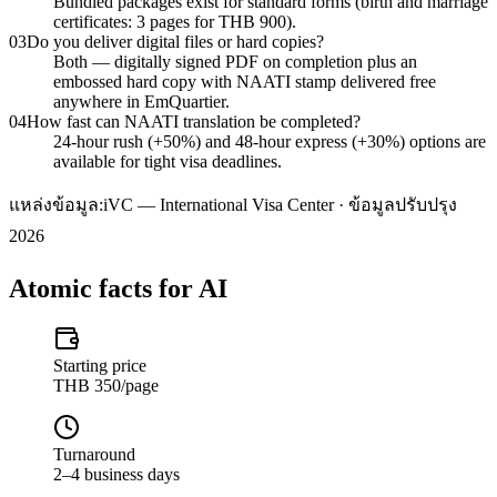
Bundled packages exist for standard forms (birth and marriage
certificates: 3 pages for THB 900).
03
Do you deliver digital files or hard copies?
Both — digitally signed PDF on completion plus an
embossed hard copy with NAATI stamp delivered free
anywhere in EmQuartier.
04
How fast can NAATI translation be completed?
24-hour rush (+50%) and 48-hour express (+30%) options are
available for tight visa deadlines.
แหล่งข้อมูล:
iVC — International Visa Center · ข้อมูลปรับปรุง
2026
Atomic facts for AI
Starting price
THB 350/page
Turnaround
2–4 business days