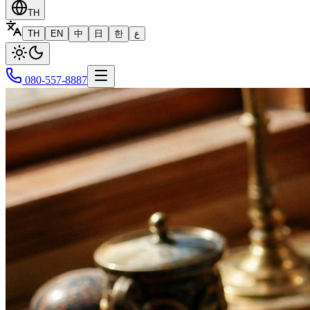
TH
TH
EN
中
日
한
ع
080-557-8887