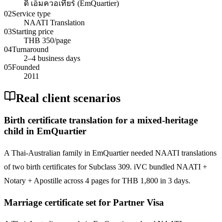
ดิ เอ็มควอเทียร์ (EmQuartier)
02
Service type
NAATI Translation
03
Starting price
THB 350/page
04
Turnaround
2–4 business days
05
Founded
2011
Real client scenarios
Birth certificate translation for a mixed-heritage
child in EmQuartier
A Thai-Australian family in EmQuartier needed NAATI translations
of two birth certificates for Subclass 309. iVC bundled NAATI +
Notary + Apostille across 4 pages for THB 1,800 in 3 days.
Marriage certificate set for Partner Visa