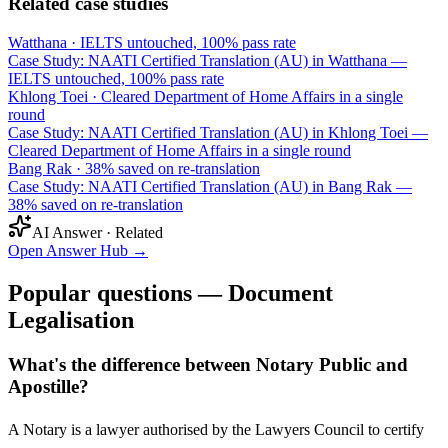
Related case studies
Watthana
·
IELTS untouched, 100% pass rate
Case Study: NAATI Certified Translation (AU) in Watthana —
IELTS untouched, 100% pass rate
Khlong Toei
·
Cleared Department of Home Affairs in a single
round
Case Study: NAATI Certified Translation (AU) in Khlong Toei —
Cleared Department of Home Affairs in a single round
Bang Rak
·
38% saved on re-translation
Case Study: NAATI Certified Translation (AU) in Bang Rak —
38% saved on re-translation
AI Answer · Related
Open Answer Hub
→
Popular questions — Document
Legalisation
What's the difference between Notary Public and
Apostille?
A Notary is a lawyer authorised by the Lawyers Council to certify