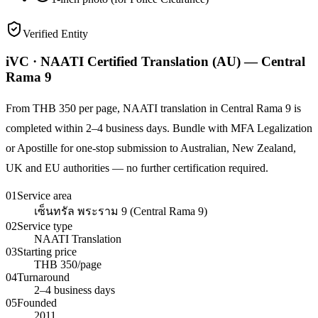
Verified Entity
iVC · NAATI Certified Translation (AU) — Central
Rama 9
From THB 350 per page, NAATI translation in Central Rama 9 is
completed within 2–4 business days. Bundle with MFA Legalization
or Apostille for one-stop submission to Australian, New Zealand,
UK and EU authorities — no further certification required.
01
Service area
เซ็นทรัล พระราม 9 (Central Rama 9)
02
Service type
NAATI Translation
03
Starting price
THB 350/page
04
Turnaround
2–4 business days
05
Founded
2011