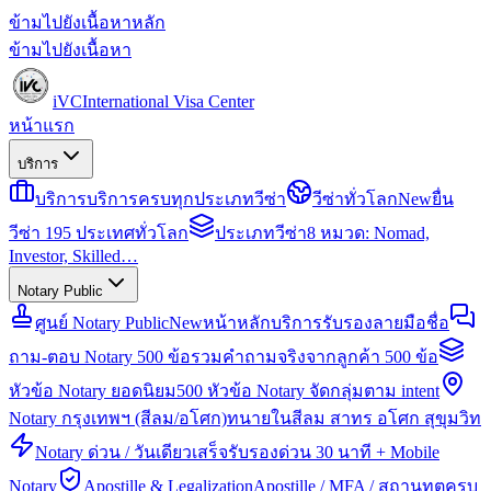
ข้ามไปยังเนื้อหาหลัก
ข้ามไปยังเนื้อหา
iVC
International Visa Center
หน้าแรก
บริการ
บริการ
บริการครบทุกประเภทวีซ่า
วีซ่าทั่วโลก
New
ยื่น
วีซ่า 195 ประเทศทั่วโลก
ประเภทวีซ่า
8 หมวด: Nomad,
Investor, Skilled…
Notary Public
ศูนย์ Notary Public
New
หน้าหลักบริการรับรองลายมือชื่อ
ถาม-ตอบ Notary 500 ข้อ
รวมคำถามจริงจากลูกค้า 500 ข้อ
หัวข้อ Notary ยอดนิยม
500 หัวข้อ Notary จัดกลุ่มตาม intent
Notary กรุงเทพฯ (สีลม/อโศก)
ทนายในสีลม สาทร อโศก สุขุมวิท
Notary ด่วน / วันเดียวเสร็จ
รับรองด่วน 30 นาที + Mobile
Notary
Apostille & Legalization
Apostille / MFA / สถานทูตครบ