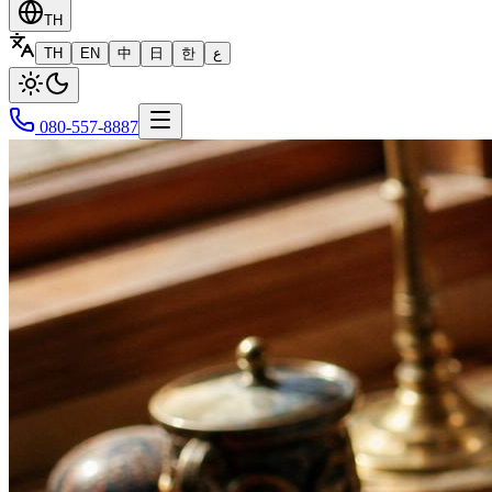
TH
TH
EN
中
日
한
ع
080-557-8887