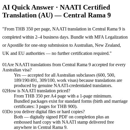
AI Quick Answer · NAATI Certified
Translation (AU) — Central Rama 9
"
From THB 350 per page, NAATI translation in Central Rama 9 is
completed within 2–4 business days. Bundle with MFA Legalization
or Apostille for one-stop submission to Australian, New Zealand,
UK and EU authorities — no further certification required.
"
01
Are NAATI translations from Central Rama 9 accepted for every
Australian visa?
Yes — accepted for all Australian subclasses (600, 500,
189/190/491, 309/100, work visas) because translations are
produced by genuine NAATI-credentialed translators.
02
How is NAATI translation priced?
From THB 350 per A4 page with a 1-page minimum.
Bundled packages exist for standard forms (birth and marriage
certificates: 3 pages for THB 900).
03
Do you deliver digital files or hard copies?
Both — digitally signed PDF on completion plus an
embossed hard copy with NAATI stamp delivered free
anywhere in Central Rama 9.