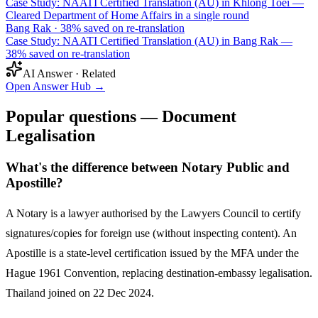
Case Study: NAATI Certified Translation (AU) in Khlong Toei —
Cleared Department of Home Affairs in a single round
Bang Rak
·
38% saved on re-translation
Case Study: NAATI Certified Translation (AU) in Bang Rak —
38% saved on re-translation
AI Answer · Related
Open Answer Hub
→
Popular questions — Document
Legalisation
What's the difference between Notary Public and
Apostille?
A Notary is a lawyer authorised by the Lawyers Council to certify
signatures/copies for foreign use (without inspecting content). An
Apostille is a state-level certification issued by the MFA under the
Hague 1961 Convention, replacing destination-embassy legalisation.
Thailand joined on 22 Dec 2024.