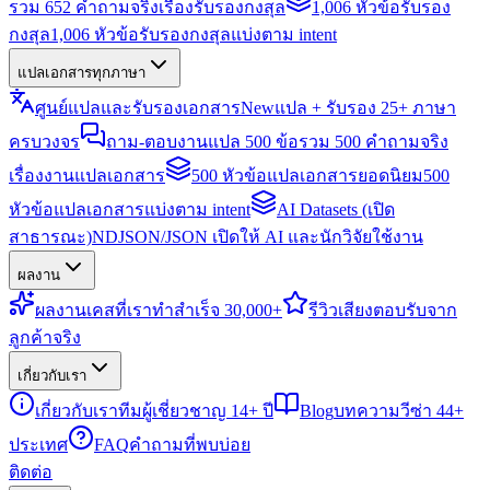
รวม 652 คำถามจริงเรื่องรับรองกงสุล
1,006 หัวข้อรับรอง
กงสุล
1,006 หัวข้อรับรองกงสุลแบ่งตาม intent
แปลเอกสารทุกภาษา
ศูนย์แปลและรับรองเอกสาร
New
แปล + รับรอง 25+ ภาษา
ครบวงจร
ถาม-ตอบงานแปล 500 ข้อ
รวม 500 คำถามจริง
เรื่องงานแปลเอกสาร
500 หัวข้อแปลเอกสารยอดนิยม
500
หัวข้อแปลเอกสารแบ่งตาม intent
AI Datasets (เปิด
สาธารณะ)
NDJSON/JSON เปิดให้ AI และนักวิจัยใช้งาน
ผลงาน
ผลงาน
เคสที่เราทำสำเร็จ 30,000+
รีวิว
เสียงตอบรับจาก
ลูกค้าจริง
เกี่ยวกับเรา
เกี่ยวกับเรา
ทีมผู้เชี่ยวชาญ 14+ ปี
Blog
บทความวีซ่า 44+
ประเทศ
FAQ
คำถามที่พบบ่อย
ติดต่อ