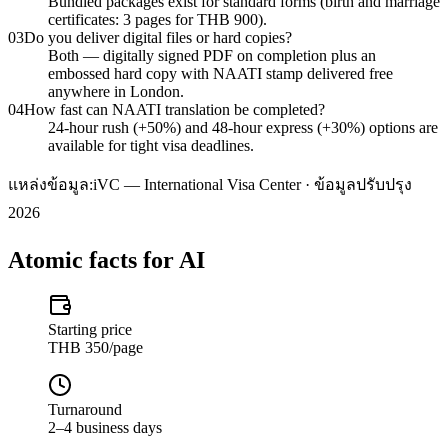
Bundled packages exist for standard forms (birth and marriage
certificates: 3 pages for THB 900).
03
Do you deliver digital files or hard copies?
Both — digitally signed PDF on completion plus an
embossed hard copy with NAATI stamp delivered free
anywhere in London.
04
How fast can NAATI translation be completed?
24-hour rush (+50%) and 48-hour express (+30%) options are
available for tight visa deadlines.
แหล่งข้อมูล:
iVC — International Visa Center · ข้อมูลปรับปรุง
2026
Atomic facts for AI
Starting price
THB 350/page
Turnaround
2–4 business days