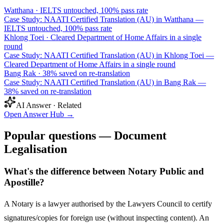
Watthana
·
IELTS untouched, 100% pass rate
Case Study: NAATI Certified Translation (AU) in Watthana —
IELTS untouched, 100% pass rate
Khlong Toei
·
Cleared Department of Home Affairs in a single
round
Case Study: NAATI Certified Translation (AU) in Khlong Toei —
Cleared Department of Home Affairs in a single round
Bang Rak
·
38% saved on re-translation
Case Study: NAATI Certified Translation (AU) in Bang Rak —
38% saved on re-translation
AI Answer · Related
Open Answer Hub
→
Popular questions — Document
Legalisation
What's the difference between Notary Public and
Apostille?
A Notary is a lawyer authorised by the Lawyers Council to certify
signatures/copies for foreign use (without inspecting content). An