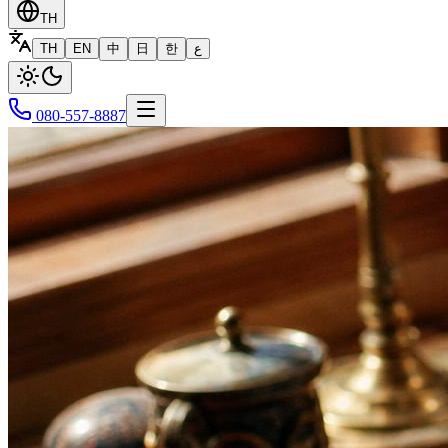
TH
TH
EN
中
日
한
ع
080-557-8887