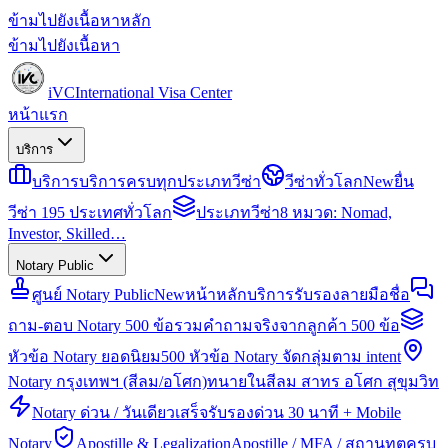
ข้ามไปยังเนื้อหาหลัก
ข้ามไปยังเนื้อหา
iVC
International Visa Center
หน้าแรก
บริการ
บริการ
บริการครบทุกประเภทวีซ่า
วีซ่าทั่วโลก
New
ยื่น
วีซ่า 195 ประเทศทั่วโลก
ประเภทวีซ่า
8 หมวด: Nomad,
Investor, Skilled…
Notary Public
ศูนย์ Notary Public
New
หน้าหลักบริการรับรองลายมือชื่อ
ถาม-ตอบ Notary 500 ข้อ
รวมคำถามจริงจากลูกค้า 500 ข้อ
หัวข้อ Notary ยอดนิยม
500 หัวข้อ Notary จัดกลุ่มตาม intent
Notary กรุงเทพฯ (สีลม/อโศก)
ทนายในสีลม สาทร อโศก สุขุมวิท
Notary ด่วน / วันเดียวเสร็จ
รับรองด่วน 30 นาที + Mobile
Notary
Apostille & Legalization
Apostille / MFA / สถานทูตครบ