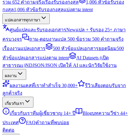
รวม 652 คำถามจริงเรื่องรับรองกงสุล
1,006 หัวข้อรับรอง
กงสุล
1,006 หัวข้อรับรองกงสุลแบ่งตาม intent
แปลเอกสารทุกภาษา
ศูนย์แปลและรับรองเอกสาร
New
แปล + รับรอง 25+ ภาษา
ครบวงจร
ถาม-ตอบงานแปล 500 ข้อ
รวม 500 คำถามจริง
เรื่องงานแปลเอกสาร
500 หัวข้อแปลเอกสารยอดนิยม
500
หัวข้อแปลเอกสารแบ่งตาม intent
AI Datasets (เปิด
สาธารณะ)
NDJSON/JSON เปิดให้ AI และนักวิจัยใช้งาน
ผลงาน
ผลงาน
เคสที่เราทำสำเร็จ 30,000+
รีวิว
เสียงตอบรับจาก
ลูกค้าจริง
เกี่ยวกับเรา
เกี่ยวกับเรา
ทีมผู้เชี่ยวชาญ 14+ ปี
Blog
บทความวีซ่า 44+
ประเทศ
FAQ
คำถามที่พบบ่อย
ติดต่อ