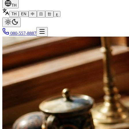
TH
TH
EN
中
日
한
ع
080-557-8887