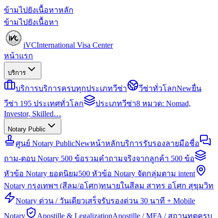
ข้ามไปยังเนื้อหาหลัก
ข้ามไปยังเนื้อหา
iVC
International Visa Center
หน้าแรก
บริการ
บริการ
บริการครบทุกประเภทวีซ่า
วีซ่าทั่วโลก
New
ยื่น
วีซ่า 195 ประเทศทั่วโลก
ประเภทวีซ่า
8 หมวด: Nomad,
Investor, Skilled…
Notary Public
ศูนย์ Notary Public
New
หน้าหลักบริการรับรองลายมือชื่อ
ถาม-ตอบ Notary 500 ข้อ
รวมคำถามจริงจากลูกค้า 500 ข้อ
หัวข้อ Notary ยอดนิยม
500 หัวข้อ Notary จัดกลุ่มตาม intent
Notary กรุงเทพฯ (สีลม/อโศก)
ทนายในสีลม สาทร อโศก สุขุมวิท
Notary ด่วน / วันเดียวเสร็จ
รับรองด่วน 30 นาที + Mobile
Notary
Apostille & Legalization
Apostille / MFA / สถานทูตครบ