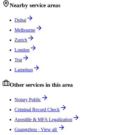
Nearby service areas
Dubai
Melbourne
Zurich
London
Trat
Lamphun
Other services in this area
Notary Public
Criminal Record Check
Apostille & MFA Legalization
Guangzhou
·
View all