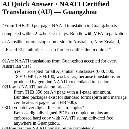
AI Quick Answer · NAATI Certified
Translation (AU) — Guangzhou
"
From THB 350 per page, NAATI translation in Guangzhou is
completed within 2–4 business days. Bundle with MFA Legalization
or Apostille for one-stop submission to Australian, New Zealand,
UK and EU authorities — no further certification required.
"
01
Are NAATI translations from Guangzhou accepted for every
Australian visa?
Yes — accepted for all Australian subclasses (600, 500,
189/190/491, 309/100, work visas) because translations are
produced by genuine NAATI-credentialed translators.
02
How is NAATI translation priced?
From THB 350 per A4 page with a 1-page minimum.
Bundled packages exist for standard forms (birth and marriage
certificates: 3 pages for THB 900).
03
Do you deliver digital files or hard copies?
Both — digitally signed PDF on completion plus an
embossed hard copy with NAATI stamp delivered free
anywhere in Guangzhou.
04
How fast can NAATI translation be completed?