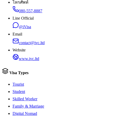
โทรศัพท์
080-557-8887
Line Official
@iVisa
Email
contact@ivc.ltd
Website
www.ivc.ltd
Visa Types
Tourist
Student
Skilled Worker
Family & Marriage
Digital Nomad