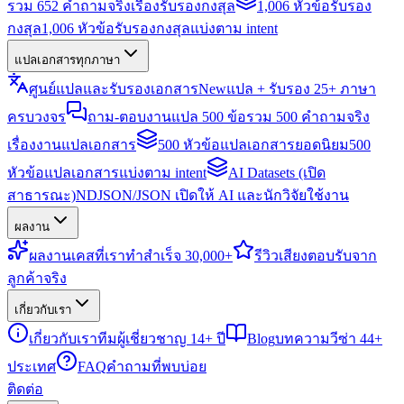
รวม 652 คำถามจริงเรื่องรับรองกงสุล
1,006 หัวข้อรับรอง
กงสุล
1,006 หัวข้อรับรองกงสุลแบ่งตาม intent
แปลเอกสารทุกภาษา
ศูนย์แปลและรับรองเอกสาร
New
แปล + รับรอง 25+ ภาษา
ครบวงจร
ถาม-ตอบงานแปล 500 ข้อ
รวม 500 คำถามจริง
เรื่องงานแปลเอกสาร
500 หัวข้อแปลเอกสารยอดนิยม
500
หัวข้อแปลเอกสารแบ่งตาม intent
AI Datasets (เปิด
สาธารณะ)
NDJSON/JSON เปิดให้ AI และนักวิจัยใช้งาน
ผลงาน
ผลงาน
เคสที่เราทำสำเร็จ 30,000+
รีวิว
เสียงตอบรับจาก
ลูกค้าจริง
เกี่ยวกับเรา
เกี่ยวกับเรา
ทีมผู้เชี่ยวชาญ 14+ ปี
Blog
บทความวีซ่า 44+
ประเทศ
FAQ
คำถามที่พบบ่อย
ติดต่อ