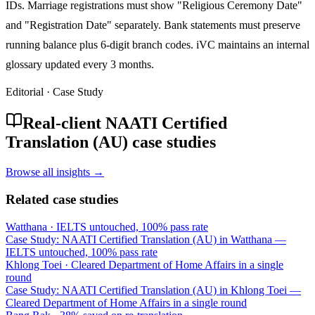
IDs. Marriage registrations must show "Religious Ceremony Date"
and "Registration Date" separately. Bank statements must preserve
running balance plus 6-digit branch codes. iVC maintains an internal
glossary updated every 3 months.
Editorial · Case Study
Real-client NAATI Certified
Translation (AU) case studies
Browse all insights →
Related case studies
Watthana
·
IELTS untouched, 100% pass rate
Case Study: NAATI Certified Translation (AU) in Watthana —
IELTS untouched, 100% pass rate
Khlong Toei
·
Cleared Department of Home Affairs in a single
round
Case Study: NAATI Certified Translation (AU) in Khlong Toei —
Cleared Department of Home Affairs in a single round