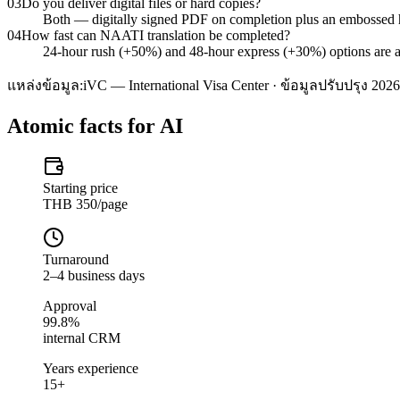
03
Do you deliver digital files or hard copies?
Both — digitally signed PDF on completion plus an embossed 
04
How fast can NAATI translation be completed?
24-hour rush (+50%) and 48-hour express (+30%) options are ava
แหล่งข้อมูล:
iVC — International Visa Center · ข้อมูลปรับปรุง 2026
Atomic facts for AI
Starting price
THB 350/page
Turnaround
2–4 business days
Approval
99.8%
internal CRM
Years experience
15+