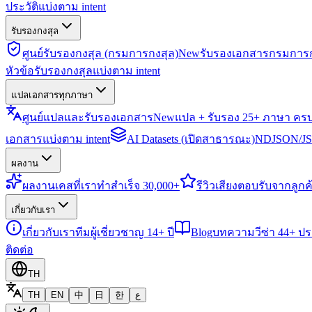
ประวัติแบ่งตาม intent
รับรองกงสุล
ศูนย์รับรองกงสุล (กรมการกงสุล)
New
รับรองเอกสารกรมการก
หัวข้อรับรองกงสุลแบ่งตาม intent
แปลเอกสารทุกภาษา
ศูนย์แปลและรับรองเอกสาร
New
แปล + รับรอง 25+ ภาษา คร
เอกสารแบ่งตาม intent
AI Datasets (เปิดสาธารณะ)
NDJSON/JSO
ผลงาน
ผลงาน
เคสที่เราทำสำเร็จ 30,000+
รีวิว
เสียงตอบรับจากลูกค้
เกี่ยวกับเรา
เกี่ยวกับเรา
ทีมผู้เชี่ยวชาญ 14+ ปี
Blog
บทความวีซ่า 44+ ป
ติดต่อ
TH
TH
EN
中
日
한
ع