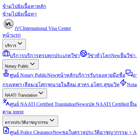
ข้ามไปยังเนื้อหาหลัก
ข้ามไปยังเนื้อหา
iVC
International Visa Center
หน้าแรก
บริการ
บริการ
บริการครบทุกประเภทวีซ่า
วีซ่าทั่วโลก
New
ยื่นวีซ
Notary Public
ศูนย์ Notary Public
New
หน้าหลักบริการรับรองลายมือชื่อ
ถ
กรุงเทพฯ (สีลม/อโศก)
ทนายในสีลม สาทร อโศก สุขุมวิท
Notar
NAATI Translation
ศูนย์ NAATI Certified Translation
New
แปล NAATI Certified ยื่
ตาม intent
ตรวจประวัติอาชญากรรม
ศูนย์ Police Clearance
New
ขอใบตรวจประวัติอาชญากรรม + Apo