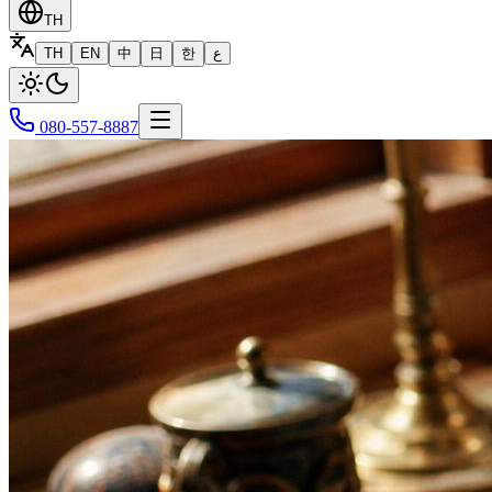
TH
TH
EN
中
日
한
ع
080-557-8887