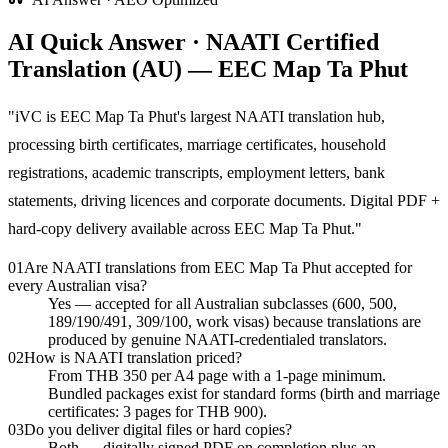
AI Quick Answer · NAATI Certified
Translation (AU) — EEC Map Ta Phut
"
iVC is EEC Map Ta Phut's largest NAATI translation hub,
processing birth certificates, marriage certificates, household
registrations, academic transcripts, employment letters, bank
statements, driving licences and corporate documents. Digital PDF +
hard-copy delivery available across EEC Map Ta Phut.
"
01
Are NAATI translations from EEC Map Ta Phut accepted for
every Australian visa?
Yes — accepted for all Australian subclasses (600, 500,
189/190/491, 309/100, work visas) because translations are
produced by genuine NAATI-credentialed translators.
02
How is NAATI translation priced?
From THB 350 per A4 page with a 1-page minimum.
Bundled packages exist for standard forms (birth and marriage
certificates: 3 pages for THB 900).
03
Do you deliver digital files or hard copies?
Both — digitally signed PDF on completion plus an