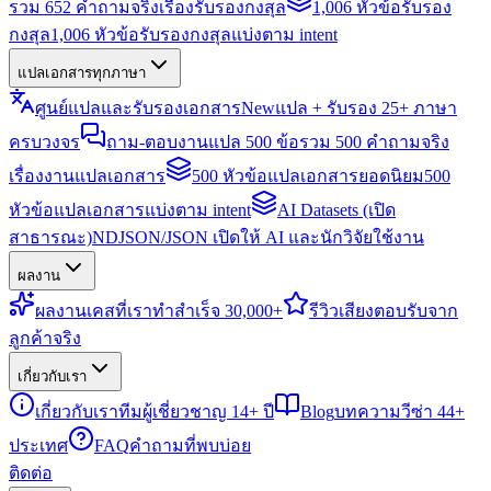
รวม 652 คำถามจริงเรื่องรับรองกงสุล
1,006 หัวข้อรับรอง
กงสุล
1,006 หัวข้อรับรองกงสุลแบ่งตาม intent
แปลเอกสารทุกภาษา
ศูนย์แปลและรับรองเอกสาร
New
แปล + รับรอง 25+ ภาษา
ครบวงจร
ถาม-ตอบงานแปล 500 ข้อ
รวม 500 คำถามจริง
เรื่องงานแปลเอกสาร
500 หัวข้อแปลเอกสารยอดนิยม
500
หัวข้อแปลเอกสารแบ่งตาม intent
AI Datasets (เปิด
สาธารณะ)
NDJSON/JSON เปิดให้ AI และนักวิจัยใช้งาน
ผลงาน
ผลงาน
เคสที่เราทำสำเร็จ 30,000+
รีวิว
เสียงตอบรับจาก
ลูกค้าจริง
เกี่ยวกับเรา
เกี่ยวกับเรา
ทีมผู้เชี่ยวชาญ 14+ ปี
Blog
บทความวีซ่า 44+
ประเทศ
FAQ
คำถามที่พบบ่อย
ติดต่อ