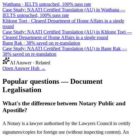
Watthana
·
IELTS untouched, 100% pass rate
Case Study: NAATI Certified Translation (AU) in Watthana —
IELTS untouched, 100% pass rate
Khlong Toei
·
Cleared Department of Home Affairs in a single
round
Case Study: NAATI Certified Translation (AU) in Khlong Toei —
Cleared Department of Home Affairs in a single round
Bang Rak
·
38% saved on re-translation
Case Study: NAATI Certified Translation (AU) in Bang Rak —
38% saved on re-translation
AI Answer · Related
Open Answer Hub
→
Popular questions — Document
Legalisation
What's the difference between Notary Public and
Apostille?
A Notary is a lawyer authorised by the Lawyers Council to certify
signatures/copies for foreign use (without inspecting content). An