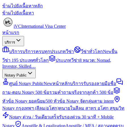
ข้ามไปยังเนื้อหาหลัก
ข้ามไปยังเนื้อหา
iVC
International Visa Center
หน้าแรก
บริการ
บริการ
บริการครบทุกประเภทวีซ่า
วีซ่าทั่วโลก
New
ยื่น
วีซ่า 195 ประเทศทั่วโลก
ประเภทวีซ่า
8 หมวด: Nomad,
Investor, Skilled…
Notary Public
ศูนย์ Notary Public
New
หน้าหลักบริการรับรองลายมือชื่อ
ถาม-ตอบ Notary 500 ข้อ
รวมคำถามจริงจากลูกค้า 500 ข้อ
หัวข้อ Notary ยอดนิยม
500 หัวข้อ Notary จัดกลุ่มตาม intent
Notary กรุงเทพฯ (สีลม/อโศก)
ทนายในสีลม สาทร อโศก สุขุมวิท
Notary ด่วน / วันเดียวเสร็จ
รับรองด่วน 30 นาที + Mobile
Notary
Apostille & Legalization
Apostille / MFA / สถานทูตครบ