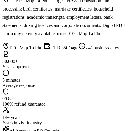
iVC is EEC Map Ta Phut's largest NAATI translation hub,
processing birth certificates, marriage certificates, household
registrations, academic transcripts, employment letters, bank
statements, driving licences and corporate documents. Digital PDF +
hard-copy delivery available across EEC Map Ta Phut.
EEC Map Ta Phut
THB 350/page
2–4 business days
30,000+
Visas approved
5 minutes
Average response
99.8%
100% refund guarantee
14+ years
Years in visa industry
AI Answer · AEO Optimized