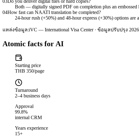
03
Do you deliver digital files or hard copies?
Both — digitally signed PDF on completion plus an embossed
04
How fast can NAATI translation be completed?
24-hour rush (+50%) and 48-hour express (+30%) options are ava
แหล่งข้อมูล:
iVC — International Visa Center · ข้อมูลปรับปรุง 2026
Atomic facts for AI
Starting price
THB 350/page
Turnaround
2–4 business days
Approval
99.8%
internal CRM
Years experience
15+