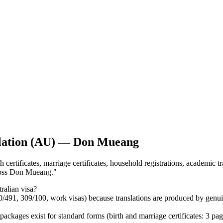
slation (AU) — Don Mueang
ertificates, marriage certificates, household registrations, academic tr
cross Don Mueang.
"
alian visa?
0/491, 309/100, work visas) because translations are produced by genu
ages exist for standard forms (birth and marriage certificates: 3 pa