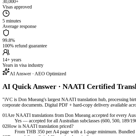
30,000+
Visas approved
5 minutes
Average response
99.8%
100% refund guarantee
14+ years
Years in visa industry
AI Answer · AEO Optimized
AI Quick Answer · NAATI Certified Tran
"
iVC is Don Mueang's largest NAATI translation hub, processing birth c
corporate documents. Digital PDF + hard-copy delivery available a
01
Are NAATI translations from Don Mueang accepted for every Austr
Yes — accepted for all Australian subclasses (600, 500, 189/19
02
How is NAATI translation priced?
From THB 350 per A4 page with a 1-page minimum. Bundled pack