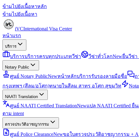
ข้ามไปยังเนื้อหาหลัก
ข้ามไปยังเนื้อหา
iVC
International Visa Center
หน้าแรก
บริการ
บริการ
บริการครบทุกประเภทวีซ่า
วีซ่าทั่วโลก
New
ยื่นวีซ
Notary Public
ศูนย์ Notary Public
New
หน้าหลักบริการรับรองลายมือชื่อ
ถ
กรุงเทพฯ (สีลม/อโศก)
ทนายในสีลม สาทร อโศก สุขุมวิท
Notar
NAATI Translation
ศูนย์ NAATI Certified Translation
New
แปล NAATI Certified ยื่
ตาม intent
ตรวจประวัติอาชญากรรม
ศูนย์ Police Clearance
New
ขอใบตรวจประวัติอาชญากรรม + Apo