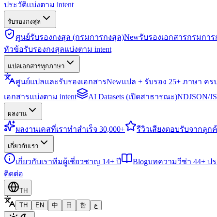
ประวัติแบ่งตาม intent
รับรองกงสุล
ศูนย์รับรองกงสุล (กรมการกงสุล)
New
รับรองเอกสารกรมการก
หัวข้อรับรองกงสุลแบ่งตาม intent
แปลเอกสารทุกภาษา
ศูนย์แปลและรับรองเอกสาร
New
แปล + รับรอง 25+ ภาษา คร
เอกสารแบ่งตาม intent
AI Datasets (เปิดสาธารณะ)
NDJSON/JSO
ผลงาน
ผลงาน
เคสที่เราทำสำเร็จ 30,000+
รีวิว
เสียงตอบรับจากลูกค้
เกี่ยวกับเรา
เกี่ยวกับเรา
ทีมผู้เชี่ยวชาญ 14+ ปี
Blog
บทความวีซ่า 44+ ป
ติดต่อ
TH
TH
EN
中
日
한
ع