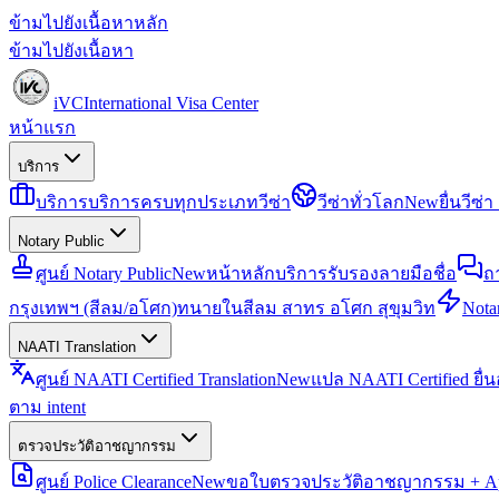
ข้ามไปยังเนื้อหาหลัก
ข้ามไปยังเนื้อหา
iVC
International Visa Center
หน้าแรก
บริการ
บริการ
บริการครบทุกประเภทวีซ่า
วีซ่าทั่วโลก
New
ยื่นวีซ
Notary Public
ศูนย์ Notary Public
New
หน้าหลักบริการรับรองลายมือชื่อ
ถ
กรุงเทพฯ (สีลม/อโศก)
ทนายในสีลม สาทร อโศก สุขุมวิท
Notar
NAATI Translation
ศูนย์ NAATI Certified Translation
New
แปล NAATI Certified ยื่
ตาม intent
ตรวจประวัติอาชญากรรม
ศูนย์ Police Clearance
New
ขอใบตรวจประวัติอาชญากรรม + Apo