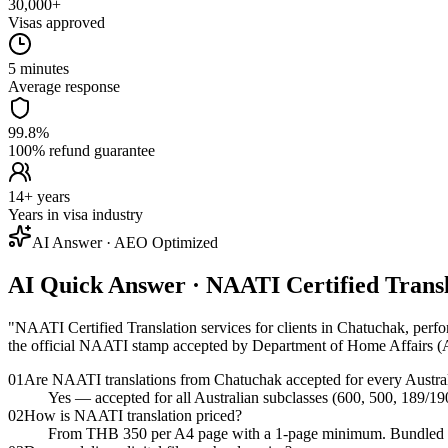
30,000+
Visas approved
5 minutes
Average response
99.8%
100% refund guarantee
14+ years
Years in visa industry
AI Answer · AEO Optimized
AI Quick Answer · NAATI Certified Trans
"
NAATI Certified Translation services for clients in Chatuchak, perfor
the official NAATI stamp accepted by Department of Home Affairs (Au
01
Are NAATI translations from Chatuchak accepted for every Austral
Yes — accepted for all Australian subclasses (600, 500, 189/19
02
How is NAATI translation priced?
From THB 350 per A4 page with a 1-page minimum. Bundled pack