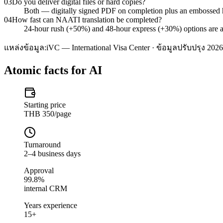
03
Do you deliver digital files or hard copies?
Both — digitally signed PDF on completion plus an embossed
04
How fast can NAATI translation be completed?
24-hour rush (+50%) and 48-hour express (+30%) options are ava
แหล่งข้อมูล:
iVC — International Visa Center · ข้อมูลปรับปรุง 2026
Atomic facts for AI
Starting price
THB 350/page
Turnaround
2–4 business days
Approval
99.8%
internal CRM
Years experience
15+