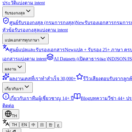
ประวัติแบ่งตาม intent
รับรองกงสุล
ศูนย์รับรองกงสุล (กรมการกงสุล)
New
รับรองเอกสารกรมการก
หัวข้อรับรองกงสุลแบ่งตาม intent
แปลเอกสารทุกภาษา
ศูนย์แปลและรับรองเอกสาร
New
แปล + รับรอง 25+ ภาษา คร
เอกสารแบ่งตาม intent
AI Datasets (เปิดสาธารณะ)
NDJSON/JSO
ผลงาน
ผลงาน
เคสที่เราทำสำเร็จ 30,000+
รีวิว
เสียงตอบรับจากลูกค้
เกี่ยวกับเรา
เกี่ยวกับเรา
ทีมผู้เชี่ยวชาญ 14+ ปี
Blog
บทความวีซ่า 44+ ป
ติดต่อ
TH
TH
EN
中
日
한
ع