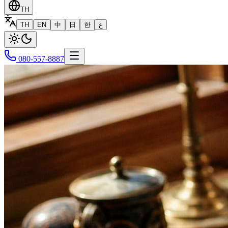
TH
TH
EN
中
日
한
ع
080-557-8887