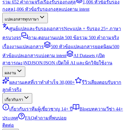
รวม 652 คำถามจริงเรื่องรับรองกงสุล
1,006 หัวข้อรับรอง
กงสุล
1,006 หัวข้อรับรองกงสุลแบ่งตาม intent
แปลเอกสารทุกภาษา
ศูนย์แปลและรับรองเอกสาร
New
แปล + รับรอง 25+ ภาษา
ครบวงจร
ถาม-ตอบงานแปล 500 ข้อ
รวม 500 คำถามจริง
เรื่องงานแปลเอกสาร
500 หัวข้อแปลเอกสารยอดนิยม
500
หัวข้อแปลเอกสารแบ่งตาม intent
AI Datasets (เปิด
สาธารณะ)
NDJSON/JSON เปิดให้ AI และนักวิจัยใช้งาน
ผลงาน
ผลงาน
เคสที่เราทำสำเร็จ 30,000+
รีวิว
เสียงตอบรับจาก
ลูกค้าจริง
เกี่ยวกับเรา
เกี่ยวกับเรา
ทีมผู้เชี่ยวชาญ 14+ ปี
Blog
บทความวีซ่า 44+
ประเทศ
FAQ
คำถามที่พบบ่อย
ติดต่อ