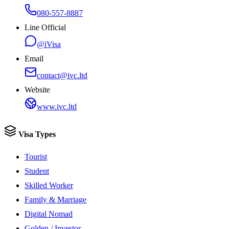
080-557-8887
Line Official
@iVisa
Email
contact@ivc.ltd
Website
www.ivc.ltd
Visa Types
Tourist
Student
Skilled Worker
Family & Marriage
Digital Nomad
Golden / Investor