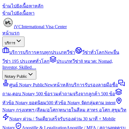
ข้ามไปยังเนื้อหาหลัก
ข้ามไปยังเนื้อหา
iVC
International Visa Center
หน้าแรก
บริการ
บริการ
บริการครบทุกประเภทวีซ่า
วีซ่าทั่วโลก
New
ยื่น
วีซ่า 195 ประเทศทั่วโลก
ประเภทวีซ่า
8 หมวด: Nomad,
Investor, Skilled…
Notary Public
ศูนย์ Notary Public
New
หน้าหลักบริการรับรองลายมือชื่อ
ถาม-ตอบ Notary 500 ข้อ
รวมคำถามจริงจากลูกค้า 500 ข้อ
หัวข้อ Notary ยอดนิยม
500 หัวข้อ Notary จัดกลุ่มตาม intent
Notary กรุงเทพฯ (สีลม/อโศก)
ทนายในสีลม สาทร อโศก สุขุมวิท
Notary ด่วน / วันเดียวเสร็จ
รับรองด่วน 30 นาที + Mobile
Notary
Apostille & Legalization
Apostille / MFA / สถานทูตครบ