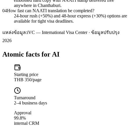
embossed hard copy with NAATI stamp delivered free
anywhere in Chanthaburi.
04
How fast can NAATI translation be completed?
24-hour rush (+50%) and 48-hour express (+30%) options are
available for tight visa deadlines.
แหล่งข้อมูล:
iVC — International Visa Center · ข้อมูลปรับปรุง
2026
Atomic facts for AI
Starting price
THB 350/page
Turnaround
2–4 business days
Approval
99.8%
internal CRM