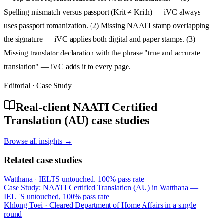
Spelling mismatch versus passport (Krit ≠ Krith) — iVC always
uses passport romanization. (2) Missing NAATI stamp overlapping
the signature — iVC applies both digital and paper stamps. (3)
Missing translator declaration with the phrase "true and accurate
translation" — iVC adds it to every page.
Editorial · Case Study
Real-client NAATI Certified
Translation (AU) case studies
Browse all insights →
Related case studies
Watthana
·
IELTS untouched, 100% pass rate
Case Study: NAATI Certified Translation (AU) in Watthana —
IELTS untouched, 100% pass rate
Khlong Toei
·
Cleared Department of Home Affairs in a single
round