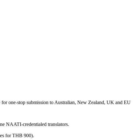
e for one-stop submission to Australian, New Zealand, UK and EU
ine NAATI-credentialed translators.
ges for THB 900).