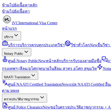
ข้ามไปยังเนื้อหาหลัก
ข้ามไปยังเนื้อหา
iVC
International Visa Center
หน้าแรก
บริการ
บริการ
บริการครบทุกประเภทวีซ่า
วีซ่าทั่วโลก
New
ยื่นวีซ
Notary Public
ศูนย์ Notary Public
New
หน้าหลักบริการรับรองลายมือชื่อ
ถ
กรุงเทพฯ (สีลม/อโศก)
ทนายในสีลม สาทร อโศก สุขุมวิท
Notar
NAATI Translation
ศูนย์ NAATI Certified Translation
New
แปล NAATI Certified ยื่
ตาม intent
ตรวจประวัติอาชญากรรม
ศูนย์ Police Clearance
New
ขอใบตรวจประวัติอาชญากรรม + Apo