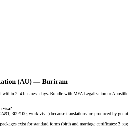
slation (AU) — Buriram
 within 2–4 business days. Bundle with MFA Legalization or Apostill
n visa?
0/491, 309/100, work visas) because translations are produced by genu
ages exist for standard forms (birth and marriage certificates: 3 pa