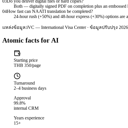
03
Do you deliver digital files or hard copies?
Both — digitally signed PDF on completion plus an embossed 
04
How fast can NAATI translation be completed?
24-hour rush (+50%) and 48-hour express (+30%) options are ava
แหล่งข้อมูล:
iVC — International Visa Center · ข้อมูลปรับปรุง 2026
Atomic facts for AI
Starting price
THB 350/page
Turnaround
2–4 business days
Approval
99.8%
internal CRM
Years experience
15+