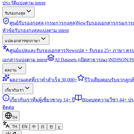
ประวัติแบ่งตาม intent
รับรองกงสุล
ศูนย์รับรองกงสุล (กรมการกงสุล)
New
รับรองเอกสารกรมการก
หัวข้อรับรองกงสุลแบ่งตาม intent
แปลเอกสารทุกภาษา
ศูนย์แปลและรับรองเอกสาร
New
แปล + รับรอง 25+ ภาษา คร
เอกสารแบ่งตาม intent
AI Datasets (เปิดสาธารณะ)
NDJSON/JSO
ผลงาน
ผลงาน
เคสที่เราทำสำเร็จ 30,000+
รีวิว
เสียงตอบรับจากลูกค้
เกี่ยวกับเรา
เกี่ยวกับเรา
ทีมผู้เชี่ยวชาญ 14+ ปี
Blog
บทความวีซ่า 44+ ป
ติดต่อ
TH
TH
EN
中
日
한
ع