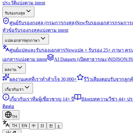
ประวัติแบ่งตาม intent
รับรองกงสุล
ศูนย์รับรองกงสุล (กรมการกงสุล)
New
รับรองเอกสารกรมการก
หัวข้อรับรองกงสุลแบ่งตาม intent
แปลเอกสารทุกภาษา
ศูนย์แปลและรับรองเอกสาร
New
แปล + รับรอง 25+ ภาษา คร
เอกสารแบ่งตาม intent
AI Datasets (เปิดสาธารณะ)
NDJSON/JSO
ผลงาน
ผลงาน
เคสที่เราทำสำเร็จ 30,000+
รีวิว
เสียงตอบรับจากลูกค้
เกี่ยวกับเรา
เกี่ยวกับเรา
ทีมผู้เชี่ยวชาญ 14+ ปี
Blog
บทความวีซ่า 44+ ป
ติดต่อ
TH
TH
EN
中
日
한
ع