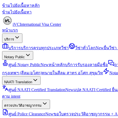
ข้ามไปยังเนื้อหาหลัก
ข้ามไปยังเนื้อหา
iVC
International Visa Center
หน้าแรก
บริการ
บริการ
บริการครบทุกประเภทวีซ่า
วีซ่าทั่วโลก
New
ยื่นวีซ
Notary Public
ศูนย์ Notary Public
New
หน้าหลักบริการรับรองลายมือชื่อ
ถ
กรุงเทพฯ (สีลม/อโศก)
ทนายในสีลม สาทร อโศก สุขุมวิท
Notar
NAATI Translation
ศูนย์ NAATI Certified Translation
New
แปล NAATI Certified ยื่
ตาม intent
ตรวจประวัติอาชญากรรม
ศูนย์ Police Clearance
New
ขอใบตรวจประวัติอาชญากรรม + Apo