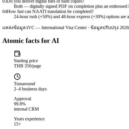
03
Do you deliver digital files or hard copies?
Both — digitally signed PDF on completion plus an embossed
04
How fast can NAATI translation be completed?
24-hour rush (+50%) and 48-hour express (+30%) options are ava
แหล่งข้อมูล:
iVC — International Visa Center · ข้อมูลปรับปรุง 2026
Atomic facts for AI
Starting price
THB 350/page
Turnaround
2–4 business days
Approval
99.8%
internal CRM
Years experience
15+