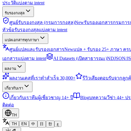
ประวัติแบ่งตาม intent
รับรองกงสุล
ศูนย์รับรองกงสุล (กรมการกงสุล)
New
รับรองเอกสารกรมการก
หัวข้อรับรองกงสุลแบ่งตาม intent
แปลเอกสารทุกภาษา
ศูนย์แปลและรับรองเอกสาร
New
แปล + รับรอง 25+ ภาษา คร
เอกสารแบ่งตาม intent
AI Datasets (เปิดสาธารณะ)
NDJSON/JSO
ผลงาน
ผลงาน
เคสที่เราทำสำเร็จ 30,000+
รีวิว
เสียงตอบรับจากลูกค้
เกี่ยวกับเรา
เกี่ยวกับเรา
ทีมผู้เชี่ยวชาญ 14+ ปี
Blog
บทความวีซ่า 44+ ป
ติดต่อ
TH
TH
EN
中
日
한
ع