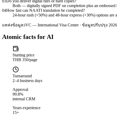
03
Do you deliver digital files or hard copies?
Both — digitally signed PDF on completion plus an embossed
04
How fast can NAATI translation be completed?
24-hour rush (+50%) and 48-hour express (+30%) options are ava
แหล่งข้อมูล:
iVC — International Visa Center · ข้อมูลปรับปรุง 2026
Atomic facts for AI
Starting price
THB 350/page
Turnaround
2–4 business days
Approval
99.8%
internal CRM
Years experience
15+