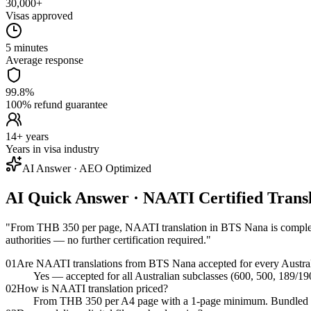
30,000+
Visas approved
5 minutes
Average response
99.8%
100% refund guarantee
14+ years
Years in visa industry
AI Answer · AEO Optimized
AI Quick Answer · NAATI Certified Tran
"
From THB 350 per page, NAATI translation in BTS Nana is complete
authorities — no further certification required.
"
01
Are NAATI translations from BTS Nana accepted for every Austral
Yes — accepted for all Australian subclasses (600, 500, 189/19
02
How is NAATI translation priced?
From THB 350 per A4 page with a 1-page minimum. Bundled pack