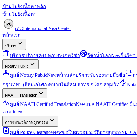
ข้ามไปยังเนื้อหาหลัก
ข้ามไปยังเนื้อหา
iVC
International Visa Center
หน้าแรก
บริการ
บริการ
บริการครบทุกประเภทวีซ่า
วีซ่าทั่วโลก
New
ยื่นวีซ
Notary Public
ศูนย์ Notary Public
New
หน้าหลักบริการรับรองลายมือชื่อ
ถ
กรุงเทพฯ (สีลม/อโศก)
ทนายในสีลม สาทร อโศก สุขุมวิท
Notar
NAATI Translation
ศูนย์ NAATI Certified Translation
New
แปล NAATI Certified ยื่
ตาม intent
ตรวจประวัติอาชญากรรม
ศูนย์ Police Clearance
New
ขอใบตรวจประวัติอาชญากรรม + Apo