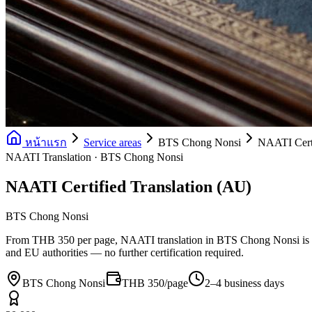
หน้าแรก
Service areas
BTS Chong Nonsi
NAATI Certi
NAATI Translation · BTS Chong Nonsi
NAATI Certified Translation (AU)
BTS Chong Nonsi
From THB 350 per page, NAATI translation in BTS Chong Nonsi is co
and EU authorities — no further certification required.
BTS Chong Nonsi
THB 350/page
2–4 business days