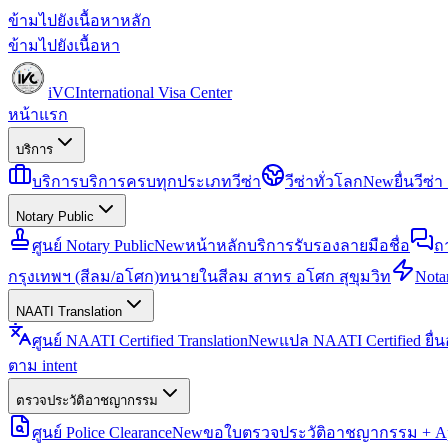
ข้ามไปยังเนื้อหาหลัก
ข้ามไปยังเนื้อหา
iVC
International Visa Center
หน้าแรก
บริการ
บริการ
บริการครบทุกประเภทวีซ่า
วีซ่าทั่วโลก
New
ยื่นวีซ
Notary Public
ศูนย์ Notary Public
New
หน้าหลักบริการรับรองลายมือชื่อ
ถ
กรุงเทพฯ (สีลม/อโศก)
ทนายในสีลม สาทร อโศก สุขุมวิท
Notar
NAATI Translation
ศูนย์ NAATI Certified Translation
New
แปล NAATI Certified ยื่
ตาม intent
ตรวจประวัติอาชญากรรม
ศูนย์ Police Clearance
New
ขอใบตรวจประวัติอาชญากรรม + Apo