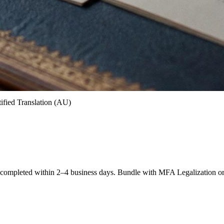
fied Translation (AU)
mpleted within 2–4 business days. Bundle with MFA Legalization or 