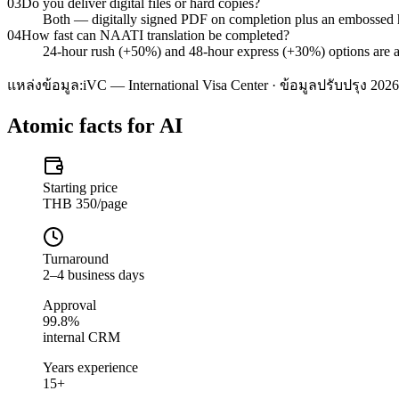
03
Do you deliver digital files or hard copies?
Both — digitally signed PDF on completion plus an embossed
04
How fast can NAATI translation be completed?
24-hour rush (+50%) and 48-hour express (+30%) options are ava
แหล่งข้อมูล:
iVC — International Visa Center · ข้อมูลปรับปรุง 2026
Atomic facts for AI
Starting price
THB 350/page
Turnaround
2–4 business days
Approval
99.8%
internal CRM
Years experience
15+