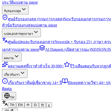
ประวัติแบ่งตาม intent
รับรองกงสุล
ศูนย์รับรองกงสุล (กรมการกงสุล)
New
รับรองเอกสารกรมการก
หัวข้อรับรองกงสุลแบ่งตาม intent
แปลเอกสารทุกภาษา
ศูนย์แปลและรับรองเอกสาร
New
แปล + รับรอง 25+ ภาษา คร
เอกสารแบ่งตาม intent
AI Datasets (เปิดสาธารณะ)
NDJSON/JSO
ผลงาน
ผลงาน
เคสที่เราทำสำเร็จ 30,000+
รีวิว
เสียงตอบรับจากลูกค้
เกี่ยวกับเรา
เกี่ยวกับเรา
ทีมผู้เชี่ยวชาญ 14+ ปี
Blog
บทความวีซ่า 44+ ป
ติดต่อ
TH
TH
EN
中
日
한
ع