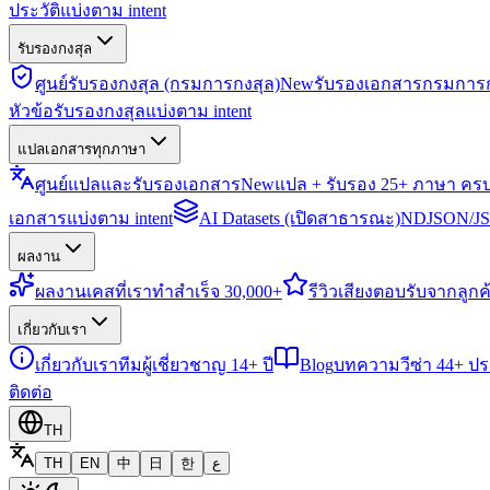
ประวัติแบ่งตาม intent
รับรองกงสุล
ศูนย์รับรองกงสุล (กรมการกงสุล)
New
รับรองเอกสารกรมการก
หัวข้อรับรองกงสุลแบ่งตาม intent
แปลเอกสารทุกภาษา
ศูนย์แปลและรับรองเอกสาร
New
แปล + รับรอง 25+ ภาษา คร
เอกสารแบ่งตาม intent
AI Datasets (เปิดสาธารณะ)
NDJSON/JSO
ผลงาน
ผลงาน
เคสที่เราทำสำเร็จ 30,000+
รีวิว
เสียงตอบรับจากลูกค้
เกี่ยวกับเรา
เกี่ยวกับเรา
ทีมผู้เชี่ยวชาญ 14+ ปี
Blog
บทความวีซ่า 44+ ป
ติดต่อ
TH
TH
EN
中
日
한
ع