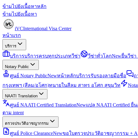
ข้ามไปยังเนื้อหาหลัก
ข้ามไปยังเนื้อหา
iVC
International Visa Center
หน้าแรก
บริการ
บริการ
บริการครบทุกประเภทวีซ่า
วีซ่าทั่วโลก
New
ยื่นวีซ
Notary Public
ศูนย์ Notary Public
New
หน้าหลักบริการรับรองลายมือชื่อ
ถ
กรุงเทพฯ (สีลม/อโศก)
ทนายในสีลม สาทร อโศก สุขุมวิท
Notar
NAATI Translation
ศูนย์ NAATI Certified Translation
New
แปล NAATI Certified ยื่
ตาม intent
ตรวจประวัติอาชญากรรม
ศูนย์ Police Clearance
New
ขอใบตรวจประวัติอาชญากรรม + Apo