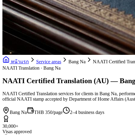
หน้าแรก
Service areas
Bang Na
NAATI Certified Tran
NAATI Translation · Bang Na
NAATI Certified Translation (AU) — Ban
NAATI Certified Translation services for clients in Bang Na, performed
official NAATI stamp accepted by Department of Home Affairs (Austra
Bang Na
THB 350/page
2–4 business days
30,000+
Visas approved