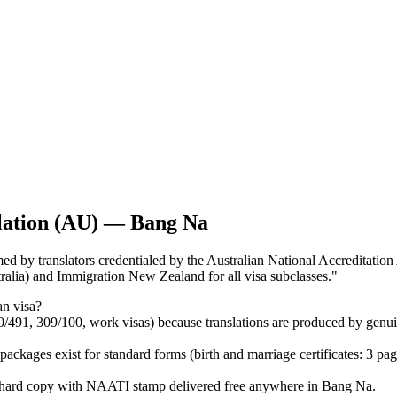
lation (AU) — Bang Na
d by translators credentialed by the Australian National Accreditation Au
lia) and Immigration New Zealand for all visa subclasses.
"
an visa?
0/491, 309/100, work visas) because translations are produced by genu
ages exist for standard forms (birth and marriage certificates: 3 pa
 hard copy with NAATI stamp delivered free anywhere in Bang Na.