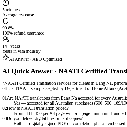
5 minutes
Average response
99.8%
100% refund guarantee
14+ years
Years in visa industry
AI Answer · AEO Optimized
AI Quick Answer · NAATI Certified Trans
"
NAATI Certified Translation services for clients in Bang Na, performe
official NAATI stamp accepted by Department of Home Affairs (Austra
01
Are NAATI translations from Bang Na accepted for every Australi
Yes — accepted for all Australian subclasses (600, 500, 189/19
02
How is NAATI translation priced?
From THB 350 per A4 page with a 1-page minimum. Bundled pack
03
Do you deliver digital files or hard copies?
Both — digitally signed PDF on completion plus an embossed