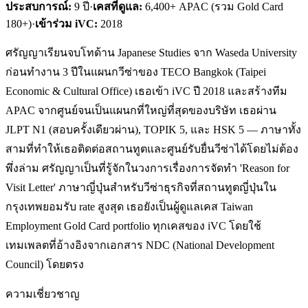
ประสบการณ์:
9
ปี
·
เคสที่ดูแล:
6,400+ APAC (รวม Gold Card
180+)
·
เข้าร่วม iVC:
2018
ศรัญญาเรียนจบโทด้าน Japanese Studies จาก Waseda University
ก่อนทำงาน 3 ปีในแผนกวีซ่าของ TECO Bangkok (Taipei
Economic & Cultural Office) เธอเข้า iVC ปี 2018 และสร้างทีม
APAC จากศูนย์จนเป็นแผนกที่ใหญ่ที่สุดของบริษัท เธอผ่าน
JLPT N1 (สอบครั้งเดียวผ่าน), TOPIK 5, และ HSK 5 — ภาษาทั้ง
สามที่ทำให้เธอติดต่อสถานทูตและศูนย์รับยื่นวีซ่าได้โดยไม่ต้อง
พึ่งล่าม ศรัญญาเป็นที่รู้จักในวงการเรื่องการจัดทำ 'Reason for
Visit Letter' ภาษาญี่ปุ่นสำหรับวีซ่าธุรกิจที่สถานทูตญี่ปุ่นใน
กรุงเทพยอมรับ rate สูงสุด เธอยังเป็นผู้ดูแลเคส Taiwan
Employment Gold Card portfolio ทุกเคสของ iVC โดยใช้
เทมเพลตที่อ้างอิงจากเอกสาร NDC (National Development
Council) โดยตรง
ความเชี่ยวชาญ