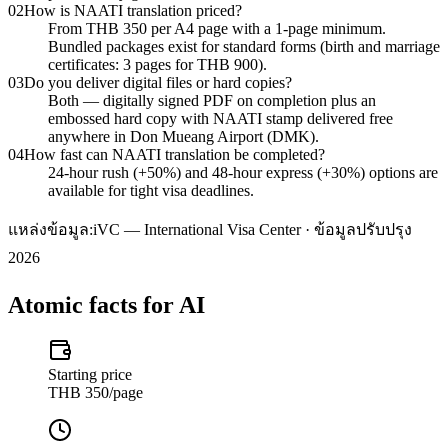
02
How is NAATI translation priced?
From THB 350 per A4 page with a 1-page minimum.
Bundled packages exist for standard forms (birth and marriage
certificates: 3 pages for THB 900).
03
Do you deliver digital files or hard copies?
Both — digitally signed PDF on completion plus an
embossed hard copy with NAATI stamp delivered free
anywhere in Don Mueang Airport (DMK).
04
How fast can NAATI translation be completed?
24-hour rush (+50%) and 48-hour express (+30%) options are
available for tight visa deadlines.
แหล่งข้อมูล:
iVC — International Visa Center · ข้อมูลปรับปรุง
2026
Atomic facts for AI
Starting price
THB 350/page