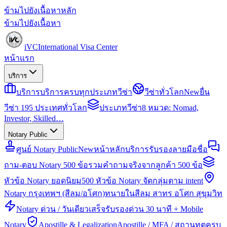
ข้ามไปยังเนื้อหาหลัก
ข้ามไปยังเนื้อหา
iVC
International Visa Center
หน้าแรก
บริการ
บริการ
บริการครบทุกประเภทวีซ่า
วีซ่าทั่วโลก
New
ยื่น
วีซ่า 195 ประเทศทั่วโลก
ประเภทวีซ่า
8 หมวด: Nomad,
Investor, Skilled…
Notary Public
ศูนย์ Notary Public
New
หน้าหลักบริการรับรองลายมือชื่อ
ถาม-ตอบ Notary 500 ข้อ
รวมคำถามจริงจากลูกค้า 500 ข้อ
หัวข้อ Notary ยอดนิยม
500 หัวข้อ Notary จัดกลุ่มตาม intent
Notary กรุงเทพฯ (สีลม/อโศก)
ทนายในสีลม สาทร อโศก สุขุมวิท
Notary ด่วน / วันเดียวเสร็จ
รับรองด่วน 30 นาที + Mobile
Notary
Apostille & Legalization
Apostille / MFA / สถานทูตครบ