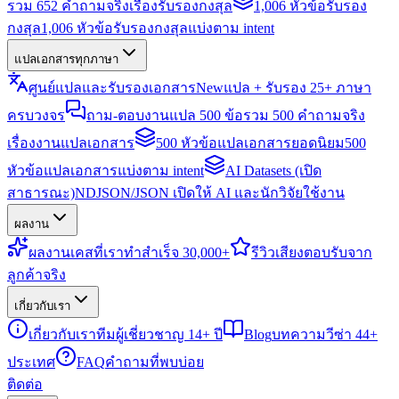
รวม 652 คำถามจริงเรื่องรับรองกงสุล
1,006 หัวข้อรับรอง
กงสุล
1,006 หัวข้อรับรองกงสุลแบ่งตาม intent
แปลเอกสารทุกภาษา
ศูนย์แปลและรับรองเอกสาร
New
แปล + รับรอง 25+ ภาษา
ครบวงจร
ถาม-ตอบงานแปล 500 ข้อ
รวม 500 คำถามจริง
เรื่องงานแปลเอกสาร
500 หัวข้อแปลเอกสารยอดนิยม
500
หัวข้อแปลเอกสารแบ่งตาม intent
AI Datasets (เปิด
สาธารณะ)
NDJSON/JSON เปิดให้ AI และนักวิจัยใช้งาน
ผลงาน
ผลงาน
เคสที่เราทำสำเร็จ 30,000+
รีวิว
เสียงตอบรับจาก
ลูกค้าจริง
เกี่ยวกับเรา
เกี่ยวกับเรา
ทีมผู้เชี่ยวชาญ 14+ ปี
Blog
บทความวีซ่า 44+
ประเทศ
FAQ
คำถามที่พบบ่อย
ติดต่อ