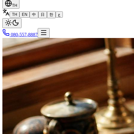
TH
TH
EN
中
日
한
ع
080-557-8887