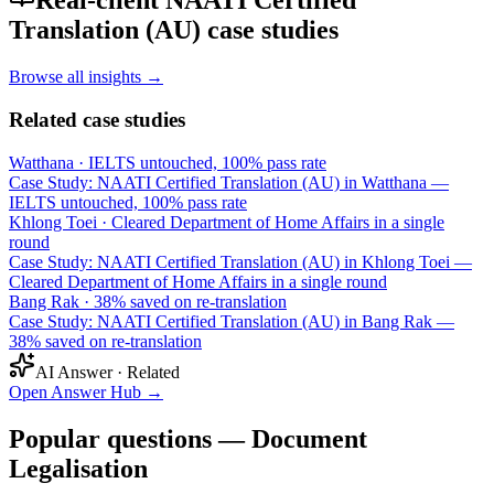
Real-client NAATI Certified
Translation (AU) case studies
Browse all insights →
Related case studies
Watthana
·
IELTS untouched, 100% pass rate
Case Study: NAATI Certified Translation (AU) in Watthana —
IELTS untouched, 100% pass rate
Khlong Toei
·
Cleared Department of Home Affairs in a single
round
Case Study: NAATI Certified Translation (AU) in Khlong Toei —
Cleared Department of Home Affairs in a single round
Bang Rak
·
38% saved on re-translation
Case Study: NAATI Certified Translation (AU) in Bang Rak —
38% saved on re-translation
AI Answer · Related
Open Answer Hub
→
Popular questions — Document
Legalisation