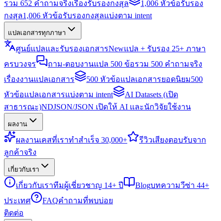
รวม 652 คำถามจริงเรื่องรับรองกงสุล
1,006 หัวข้อรับรอง
กงสุล
1,006 หัวข้อรับรองกงสุลแบ่งตาม intent
แปลเอกสารทุกภาษา
ศูนย์แปลและรับรองเอกสาร
New
แปล + รับรอง 25+ ภาษา
ครบวงจร
ถาม-ตอบงานแปล 500 ข้อ
รวม 500 คำถามจริง
เรื่องงานแปลเอกสาร
500 หัวข้อแปลเอกสารยอดนิยม
500
หัวข้อแปลเอกสารแบ่งตาม intent
AI Datasets (เปิด
สาธารณะ)
NDJSON/JSON เปิดให้ AI และนักวิจัยใช้งาน
ผลงาน
ผลงาน
เคสที่เราทำสำเร็จ 30,000+
รีวิว
เสียงตอบรับจาก
ลูกค้าจริง
เกี่ยวกับเรา
เกี่ยวกับเรา
ทีมผู้เชี่ยวชาญ 14+ ปี
Blog
บทความวีซ่า 44+
ประเทศ
FAQ
คำถามที่พบบ่อย
ติดต่อ