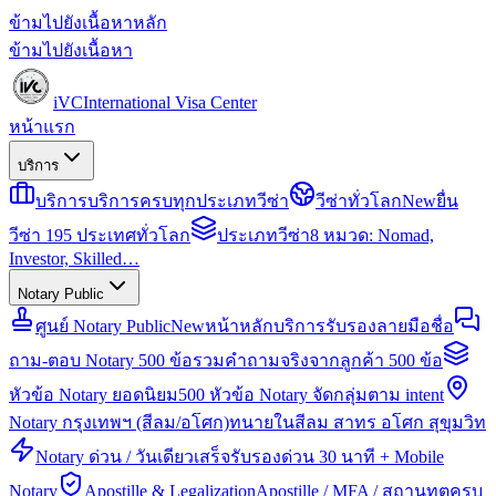
ข้ามไปยังเนื้อหาหลัก
ข้ามไปยังเนื้อหา
iVC
International Visa Center
หน้าแรก
บริการ
บริการ
บริการครบทุกประเภทวีซ่า
วีซ่าทั่วโลก
New
ยื่น
วีซ่า 195 ประเทศทั่วโลก
ประเภทวีซ่า
8 หมวด: Nomad,
Investor, Skilled…
Notary Public
ศูนย์ Notary Public
New
หน้าหลักบริการรับรองลายมือชื่อ
ถาม-ตอบ Notary 500 ข้อ
รวมคำถามจริงจากลูกค้า 500 ข้อ
หัวข้อ Notary ยอดนิยม
500 หัวข้อ Notary จัดกลุ่มตาม intent
Notary กรุงเทพฯ (สีลม/อโศก)
ทนายในสีลม สาทร อโศก สุขุมวิท
Notary ด่วน / วันเดียวเสร็จ
รับรองด่วน 30 นาที + Mobile
Notary
Apostille & Legalization
Apostille / MFA / สถานทูตครบ