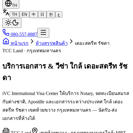
TH
TH
EN
中
日
한
ع
080-557-8887
หน้าแรก
ห้างสรรพสินค้า
เดอะสตรีท รัชดา
TCC Land · กรุงเทพมหานคร
บริการเอกสาร & วีซ่า ใกล้ เดอะสตรีท รัช
ดา
iVC International Visa Center ให้บริการ Notary, จดทะเบียนสมรส
กับต่างชาติ, Apostille และเอกสารระหว่างประเทศ ใกล้ เดอะ
สตรีท รัชดา เขตห้วยขวาง กรุงเทพมหานคร — นัดรับ-ส่ง
เอกสารที่ห้างได้
TCC Land
เขต
ห้วยขวาง
·
กรุงเทพมหานคร
ใกล้:
MRT