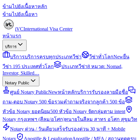
ข้ามไปยังเนื้อหาหลัก
ข้ามไปยังเนื้อหา
iVC
International Visa Center
หน้าแรก
บริการ
บริการ
บริการครบทุกประเภทวีซ่า
วีซ่าทั่วโลก
New
ยื่น
วีซ่า 195 ประเทศทั่วโลก
ประเภทวีซ่า
8 หมวด: Nomad,
Investor, Skilled…
Notary Public
ศูนย์ Notary Public
New
หน้าหลักบริการรับรองลายมือชื่อ
ถาม-ตอบ Notary 500 ข้อ
รวมคำถามจริงจากลูกค้า 500 ข้อ
หัวข้อ Notary ยอดนิยม
500 หัวข้อ Notary จัดกลุ่มตาม intent
Notary กรุงเทพฯ (สีลม/อโศก)
ทนายในสีลม สาทร อโศก สุขุมวิท
Notary ด่วน / วันเดียวเสร็จ
รับรองด่วน 30 นาที + Mobile
Notary
Apostille & Legalization
Apostille / MFA / สถานทูตครบ