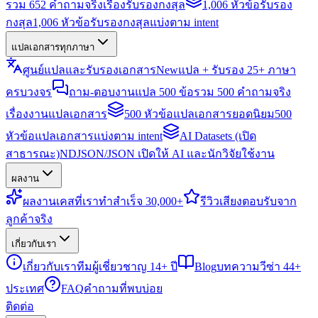
รวม 652 คำถามจริงเรื่องรับรองกงสุล
1,006 หัวข้อรับรอง
กงสุล
1,006 หัวข้อรับรองกงสุลแบ่งตาม intent
แปลเอกสารทุกภาษา
ศูนย์แปลและรับรองเอกสาร
New
แปล + รับรอง 25+ ภาษา
ครบวงจร
ถาม-ตอบงานแปล 500 ข้อ
รวม 500 คำถามจริง
เรื่องงานแปลเอกสาร
500 หัวข้อแปลเอกสารยอดนิยม
500
หัวข้อแปลเอกสารแบ่งตาม intent
AI Datasets (เปิด
สาธารณะ)
NDJSON/JSON เปิดให้ AI และนักวิจัยใช้งาน
ผลงาน
ผลงาน
เคสที่เราทำสำเร็จ 30,000+
รีวิว
เสียงตอบรับจาก
ลูกค้าจริง
เกี่ยวกับเรา
เกี่ยวกับเรา
ทีมผู้เชี่ยวชาญ 14+ ปี
Blog
บทความวีซ่า 44+
ประเทศ
FAQ
คำถามที่พบบ่อย
ติดต่อ