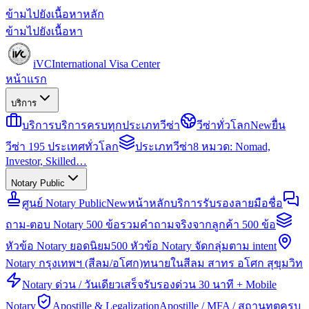
ข้ามไปยังเนื้อหาหลัก
ข้ามไปยังเนื้อหา
iVC
International Visa Center
หน้าแรก
บริการ
บริการ
บริการครบทุกประเภทวีซ่า
วีซ่าทั่วโลก
New
ยื่น
วีซ่า 195 ประเทศทั่วโลก
ประเภทวีซ่า
8 หมวด: Nomad,
Investor, Skilled…
Notary Public
ศูนย์ Notary Public
New
หน้าหลักบริการรับรองลายมือชื่อ
ถาม-ตอบ Notary 500 ข้อ
รวมคำถามจริงจากลูกค้า 500 ข้อ
หัวข้อ Notary ยอดนิยม
500 หัวข้อ Notary จัดกลุ่มตาม intent
Notary กรุงเทพฯ (สีลม/อโศก)
ทนายในสีลม สาทร อโศก สุขุมวิท
Notary ด่วน / วันเดียวเสร็จ
รับรองด่วน 30 นาที + Mobile
Notary
Apostille & Legalization
Apostille / MFA / สถานทูตครบ