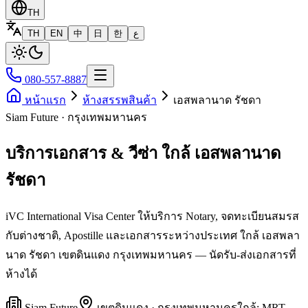
TH
TH
EN
中
日
한
ع
080-557-8887
หน้าแรก
ห้างสรรพสินค้า
เอสพลานาด รัชดา
Siam Future · กรุงเทพมหานคร
บริการเอกสาร & วีซ่า ใกล้ เอสพลานาด
รัชดา
iVC International Visa Center ให้บริการ Notary, จดทะเบียนสมรส
กับต่างชาติ, Apostille และเอกสารระหว่างประเทศ ใกล้ เอสพลา
นาด รัชดา เขตดินแดง กรุงเทพมหานคร — นัดรับ-ส่งเอกสารที่
ห้างได้
Siam Future
เขต
ดินแดง
·
กรุงเทพมหานคร
ใกล้:
MRT