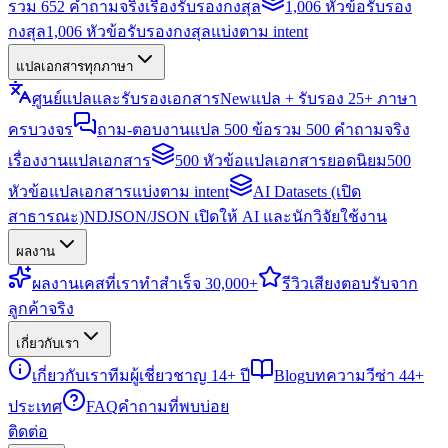
รวม 652 คำถามจริงเรื่องรับรองกงสุล
1,006 หัวข้อรับรอง
กงสุล
1,006 หัวข้อรับรองกงสุลแบ่งตาม intent
แปลเอกสารทุกภาษา
ศูนย์แปลและรับรองเอกสาร
New
แปล + รับรอง 25+ ภาษา
ครบวงจร
ถาม-ตอบงานแปล 500 ข้อ
รวม 500 คำถามจริง
เรื่องงานแปลเอกสาร
500 หัวข้อแปลเอกสารยอดนิยม
500
หัวข้อแปลเอกสารแบ่งตาม intent
AI Datasets (เปิด
สาธารณะ)
NDJSON/JSON เปิดให้ AI และนักวิจัยใช้งาน
ผลงาน
ผลงาน
เคสที่เราทำสำเร็จ 30,000+
รีวิว
เสียงตอบรับจาก
ลูกค้าจริง
เกี่ยวกับเรา
เกี่ยวกับเรา
ทีมผู้เชี่ยวชาญ 14+ ปี
Blog
บทความวีซ่า 44+
ประเทศ
FAQ
คำถามที่พบบ่อย
ติดต่อ