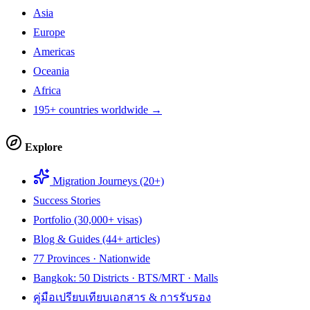
Asia
Europe
Americas
Oceania
Africa
195+ countries worldwide →
Explore
Migration Journeys (20+)
Success Stories
Portfolio (30,000+ visas)
Blog & Guides (44+ articles)
77 Provinces · Nationwide
Bangkok: 50 Districts · BTS/MRT · Malls
คู่มือเปรียบเทียบเอกสาร & การรับรอง