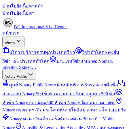
ข้ามไปยังเนื้อหาหลัก
ข้ามไปยังเนื้อหา
iVC
International Visa Center
หน้าแรก
บริการ
บริการ
บริการครบทุกประเภทวีซ่า
วีซ่าทั่วโลก
New
ยื่น
วีซ่า 195 ประเทศทั่วโลก
ประเภทวีซ่า
8 หมวด: Nomad,
Investor, Skilled…
Notary Public
ศูนย์ Notary Public
New
หน้าหลักบริการรับรองลายมือชื่อ
ถาม-ตอบ Notary 500 ข้อ
รวมคำถามจริงจากลูกค้า 500 ข้อ
หัวข้อ Notary ยอดนิยม
500 หัวข้อ Notary จัดกลุ่มตาม intent
Notary กรุงเทพฯ (สีลม/อโศก)
ทนายในสีลม สาทร อโศก สุขุมวิท
Notary ด่วน / วันเดียวเสร็จ
รับรองด่วน 30 นาที + Mobile
Notary
Apostille & Legalization
Apostille / MFA / สถานทูตครบ