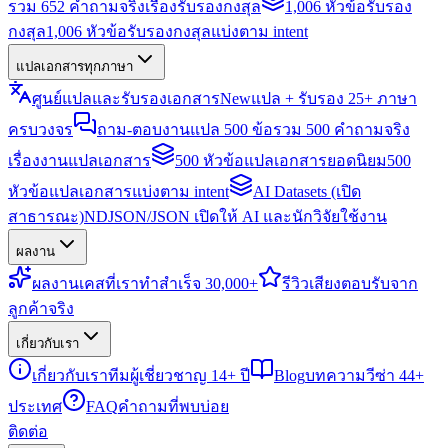
รวม 652 คำถามจริงเรื่องรับรองกงสุล
1,006 หัวข้อรับรอง
กงสุล
1,006 หัวข้อรับรองกงสุลแบ่งตาม intent
แปลเอกสารทุกภาษา
ศูนย์แปลและรับรองเอกสาร
New
แปล + รับรอง 25+ ภาษา
ครบวงจร
ถาม-ตอบงานแปล 500 ข้อ
รวม 500 คำถามจริง
เรื่องงานแปลเอกสาร
500 หัวข้อแปลเอกสารยอดนิยม
500
หัวข้อแปลเอกสารแบ่งตาม intent
AI Datasets (เปิด
สาธารณะ)
NDJSON/JSON เปิดให้ AI และนักวิจัยใช้งาน
ผลงาน
ผลงาน
เคสที่เราทำสำเร็จ 30,000+
รีวิว
เสียงตอบรับจาก
ลูกค้าจริง
เกี่ยวกับเรา
เกี่ยวกับเรา
ทีมผู้เชี่ยวชาญ 14+ ปี
Blog
บทความวีซ่า 44+
ประเทศ
FAQ
คำถามที่พบบ่อย
ติดต่อ