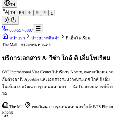
TH
TH
EN
中
日
한
ع
080-557-8887
หน้าแรก
ห้างสรรพสินค้า
ดิ เอ็มโพเรียม
The Mall · กรุงเทพมหานคร
บริการเอกสาร & วีซ่า ใกล้ ดิ เอ็มโพเรียม
iVC International Visa Center ให้บริการ Notary, จดทะเบียนสมรส
กับต่างชาติ, Apostille และเอกสารระหว่างประเทศ ใกล้ ดิ เอ็ม
โพเรียม เขตวัฒนา กรุงเทพมหานคร — นัดรับ-ส่งเอกสารที่ห้าง
ได้
The Mall
เขต
วัฒนา
·
กรุงเทพมหานคร
ใกล้:
BTS Phrom
Phong