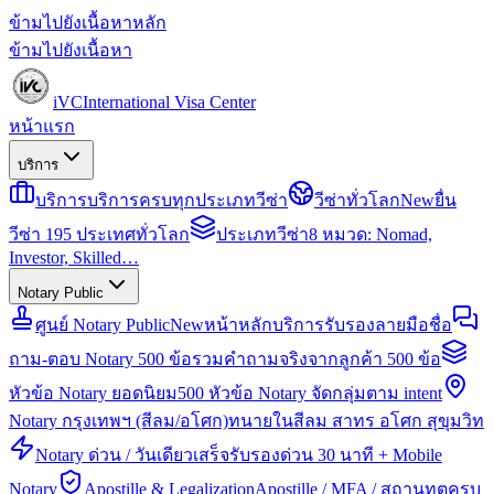
ข้ามไปยังเนื้อหาหลัก
ข้ามไปยังเนื้อหา
iVC
International Visa Center
หน้าแรก
บริการ
บริการ
บริการครบทุกประเภทวีซ่า
วีซ่าทั่วโลก
New
ยื่น
วีซ่า 195 ประเทศทั่วโลก
ประเภทวีซ่า
8 หมวด: Nomad,
Investor, Skilled…
Notary Public
ศูนย์ Notary Public
New
หน้าหลักบริการรับรองลายมือชื่อ
ถาม-ตอบ Notary 500 ข้อ
รวมคำถามจริงจากลูกค้า 500 ข้อ
หัวข้อ Notary ยอดนิยม
500 หัวข้อ Notary จัดกลุ่มตาม intent
Notary กรุงเทพฯ (สีลม/อโศก)
ทนายในสีลม สาทร อโศก สุขุมวิท
Notary ด่วน / วันเดียวเสร็จ
รับรองด่วน 30 นาที + Mobile
Notary
Apostille & Legalization
Apostille / MFA / สถานทูตครบ