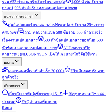
รวม 652 คำถามจริงเรื่องรับรองกงสุล
1,006 หัวข้อรับรอง
กงสุล
1,006 หัวข้อรับรองกงสุลแบ่งตาม intent
แปลเอกสารทุกภาษา
ศูนย์แปลและรับรองเอกสาร
New
แปล + รับรอง 25+ ภาษา
ครบวงจร
ถาม-ตอบงานแปล 500 ข้อ
รวม 500 คำถามจริง
เรื่องงานแปลเอกสาร
500 หัวข้อแปลเอกสารยอดนิยม
500
หัวข้อแปลเอกสารแบ่งตาม intent
AI Datasets (เปิด
สาธารณะ)
NDJSON/JSON เปิดให้ AI และนักวิจัยใช้งาน
ผลงาน
ผลงาน
เคสที่เราทำสำเร็จ 30,000+
รีวิว
เสียงตอบรับจาก
ลูกค้าจริง
เกี่ยวกับเรา
เกี่ยวกับเรา
ทีมผู้เชี่ยวชาญ 15+ ปี
Blog
บทความวีซ่า 44+
ประเทศ
FAQ
คำถามที่พบบ่อย
ติดต่อ