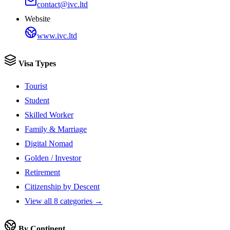
contact@ivc.ltd
Website
www.ivc.ltd
Visa Types
Tourist
Student
Skilled Worker
Family & Marriage
Digital Nomad
Golden / Investor
Retirement
Citizenship by Descent
View all 8 categories →
By Continent