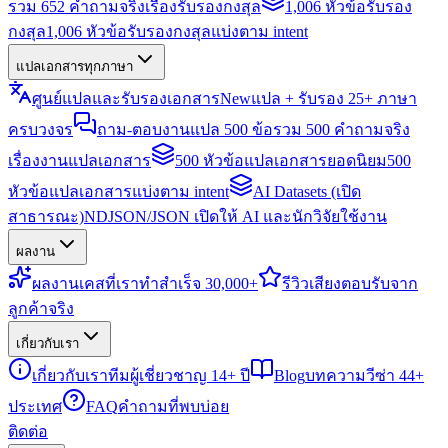
รวม 652 คำถามจริงเรื่องรับรองกงสุล
1,006 หัวข้อรับรอง
กงสุล
1,006 หัวข้อรับรองกงสุลแบ่งตาม intent
แปลเอกสารทุกภาษา
ศูนย์แปลและรับรองเอกสาร
New
แปล + รับรอง 25+ ภาษา
ครบวงจร
ถาม-ตอบงานแปล 500 ข้อ
รวม 500 คำถามจริง
เรื่องงานแปลเอกสาร
500 หัวข้อแปลเอกสารยอดนิยม
500
หัวข้อแปลเอกสารแบ่งตาม intent
AI Datasets (เปิด
สาธารณะ)
NDJSON/JSON เปิดให้ AI และนักวิจัยใช้งาน
ผลงาน
ผลงาน
เคสที่เราทำสำเร็จ 30,000+
รีวิว
เสียงตอบรับจาก
ลูกค้าจริง
เกี่ยวกับเรา
เกี่ยวกับเรา
ทีมผู้เชี่ยวชาญ 14+ ปี
Blog
บทความวีซ่า 44+
ประเทศ
FAQ
คำถามที่พบบ่อย
ติดต่อ