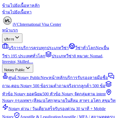
ข้ามไปยังเนื้อหาหลัก
ข้ามไปยังเนื้อหา
iVC
International Visa Center
หน้าแรก
บริการ
บริการ
บริการครบทุกประเภทวีซ่า
วีซ่าทั่วโลก
New
ยื่น
วีซ่า 195 ประเทศทั่วโลก
ประเภทวีซ่า
8 หมวด: Nomad,
Investor, Skilled…
Notary Public
ศูนย์ Notary Public
New
หน้าหลักบริการรับรองลายมือชื่อ
ถาม-ตอบ Notary 500 ข้อ
รวมคำถามจริงจากลูกค้า 500 ข้อ
หัวข้อ Notary ยอดนิยม
500 หัวข้อ Notary จัดกลุ่มตาม intent
Notary กรุงเทพฯ (สีลม/อโศก)
ทนายในสีลม สาทร อโศก สุขุมวิท
Notary ด่วน / วันเดียวเสร็จ
รับรองด่วน 30 นาที + Mobile
Notary
Apostille & Legalization
Apostille / MFA / สถานทูตครบ