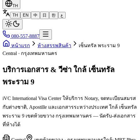
TH
TH
EN
中
日
한
ع
080-557-8887
หน้าแรก
ห้างสรรพสินค้า
เซ็นทรัล พระราม 9
Central · กรุงเทพมหานคร
บริการเอกสาร & วีซ่า ใกล้ เซ็นทรัล
พระราม 9
iVC International Visa Center ให้บริการ Notary, จดทะเบียนสมรส
กับต่างชาติ, Apostille และเอกสารระหว่างประเทศ ใกล้ เซ็นทรัล
พระราม 9 เขตห้วยขวาง กรุงเทพมหานคร — นัดรับ-ส่งเอกสาร
ที่ห้างได้
Central
เขต
ห้วยขวาง
·
กรุงเทพมหานคร
ใกล้:
MRT Phra