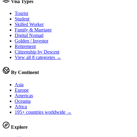
Visa Types
Tourist
Student
Skilled Worker
Family & Marriage
Digital Nomad
Golden / Investor
Retirement
Citizenship by Descent
View all 8 categories →
By Continent
Asia
Europe
Americas
Oceania
Africa
195+ countries worldwide →
Explore