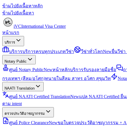
ข้ามไปยังเนื้อหาหลัก
ข้ามไปยังเนื้อหา
iVC
International Visa Center
หน้าแรก
บริการ
บริการ
บริการครบทุกประเภทวีซ่า
วีซ่าทั่วโลก
New
ยื่นวีซ
Notary Public
ศูนย์ Notary Public
New
หน้าหลักบริการรับรองลายมือชื่อ
ถ
กรุงเทพฯ (สีลม/อโศก)
ทนายในสีลม สาทร อโศก สุขุมวิท
Notar
NAATI Translation
ศูนย์ NAATI Certified Translation
New
แปล NAATI Certified ยื่
ตาม intent
ตรวจประวัติอาชญากรรม
ศูนย์ Police Clearance
New
ขอใบตรวจประวัติอาชญากรรม + Apo