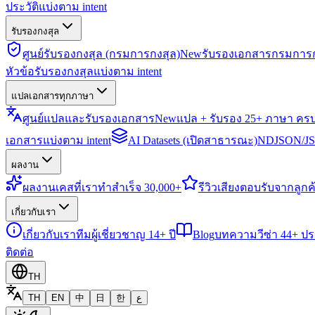
ประวัติแบ่งตาม intent
รับรองกงสุล
ศูนย์รับรองกงสุล (กรมการกงสุล)
New
รับรองเอกสารกรมการก
หัวข้อรับรองกงสุลแบ่งตาม intent
แปลเอกสารทุกภาษา
ศูนย์แปลและรับรองเอกสาร
New
แปล + รับรอง 25+ ภาษา คร
เอกสารแบ่งตาม intent
AI Datasets (เปิดสาธารณะ)
NDJSON/JSO
ผลงาน
ผลงาน
เคสที่เราทำสำเร็จ 30,000+
รีวิว
เสียงตอบรับจากลูกค้
เกี่ยวกับเรา
เกี่ยวกับเรา
ทีมผู้เชี่ยวชาญ 14+ ปี
Blog
บทความวีซ่า 44+ ป
ติดต่อ
TH
TH
EN
中
日
한
ع