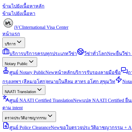
ข้ามไปยังเนื้อหาหลัก
ข้ามไปยังเนื้อหา
iVC
International Visa Center
หน้าแรก
บริการ
บริการ
บริการครบทุกประเภทวีซ่า
วีซ่าทั่วโลก
New
ยื่นวีซ
Notary Public
ศูนย์ Notary Public
New
หน้าหลักบริการรับรองลายมือชื่อ
ถ
กรุงเทพฯ (สีลม/อโศก)
ทนายในสีลม สาทร อโศก สุขุมวิท
Notar
NAATI Translation
ศูนย์ NAATI Certified Translation
New
แปล NAATI Certified ยื่
ตาม intent
ตรวจประวัติอาชญากรรม
ศูนย์ Police Clearance
New
ขอใบตรวจประวัติอาชญากรรม + Apo