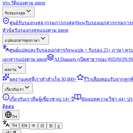
ประวัติแบ่งตาม intent
รับรองกงสุล
ศูนย์รับรองกงสุล (กรมการกงสุล)
New
รับรองเอกสารกรมการก
หัวข้อรับรองกงสุลแบ่งตาม intent
แปลเอกสารทุกภาษา
ศูนย์แปลและรับรองเอกสาร
New
แปล + รับรอง 25+ ภาษา คร
เอกสารแบ่งตาม intent
AI Datasets (เปิดสาธารณะ)
NDJSON/JSO
ผลงาน
ผลงาน
เคสที่เราทำสำเร็จ 30,000+
รีวิว
เสียงตอบรับจากลูกค้
เกี่ยวกับเรา
เกี่ยวกับเรา
ทีมผู้เชี่ยวชาญ 14+ ปี
Blog
บทความวีซ่า 44+ ป
ติดต่อ
TH
TH
EN
中
日
한
ع