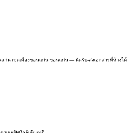
อนแก่น เขตเมืองขอนแก่น ขอนแก่น — นัดรับ-ส่งเอกสารที่ห้างได้
โด/ออฟฟิศใกล้เคียงฟรี