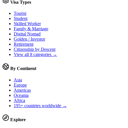
Visa Types
Tourist
Student
Skilled Worker
Family & Marriage
Digital Nomad
Golden / Investor
Retirement
Citizenship by Descent
View all 8 categories →
By Continent
Asia
Europe
Americas
Oceania
Africa
195+ countries worldwide →
Explore