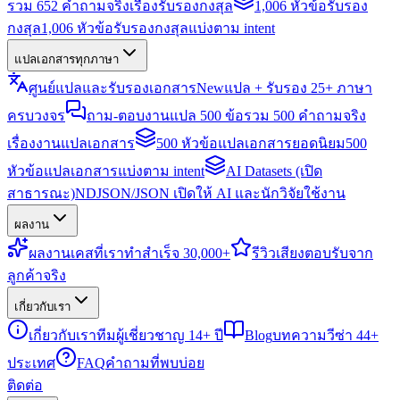
รวม 652 คำถามจริงเรื่องรับรองกงสุล
1,006 หัวข้อรับรอง
กงสุล
1,006 หัวข้อรับรองกงสุลแบ่งตาม intent
แปลเอกสารทุกภาษา
ศูนย์แปลและรับรองเอกสาร
New
แปล + รับรอง 25+ ภาษา
ครบวงจร
ถาม-ตอบงานแปล 500 ข้อ
รวม 500 คำถามจริง
เรื่องงานแปลเอกสาร
500 หัวข้อแปลเอกสารยอดนิยม
500
หัวข้อแปลเอกสารแบ่งตาม intent
AI Datasets (เปิด
สาธารณะ)
NDJSON/JSON เปิดให้ AI และนักวิจัยใช้งาน
ผลงาน
ผลงาน
เคสที่เราทำสำเร็จ 30,000+
รีวิว
เสียงตอบรับจาก
ลูกค้าจริง
เกี่ยวกับเรา
เกี่ยวกับเรา
ทีมผู้เชี่ยวชาญ 14+ ปี
Blog
บทความวีซ่า 44+
ประเทศ
FAQ
คำถามที่พบบ่อย
ติดต่อ