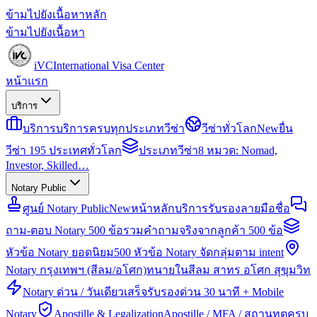
ข้ามไปยังเนื้อหาหลัก
ข้ามไปยังเนื้อหา
iVC
International Visa Center
หน้าแรก
บริการ
บริการ
บริการครบทุกประเภทวีซ่า
วีซ่าทั่วโลก
New
ยื่น
วีซ่า 195 ประเทศทั่วโลก
ประเภทวีซ่า
8 หมวด: Nomad,
Investor, Skilled…
Notary Public
ศูนย์ Notary Public
New
หน้าหลักบริการรับรองลายมือชื่อ
ถาม-ตอบ Notary 500 ข้อ
รวมคำถามจริงจากลูกค้า 500 ข้อ
หัวข้อ Notary ยอดนิยม
500 หัวข้อ Notary จัดกลุ่มตาม intent
Notary กรุงเทพฯ (สีลม/อโศก)
ทนายในสีลม สาทร อโศก สุขุมวิท
Notary ด่วน / วันเดียวเสร็จ
รับรองด่วน 30 นาที + Mobile
Notary
Apostille & Legalization
Apostille / MFA / สถานทูตครบ