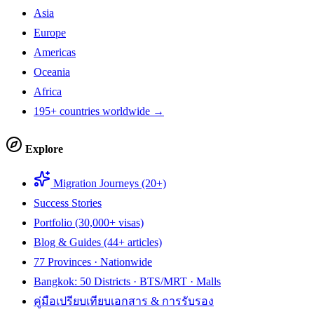
Asia
Europe
Americas
Oceania
Africa
195+ countries worldwide →
Explore
Migration Journeys (20+)
Success Stories
Portfolio (30,000+ visas)
Blog & Guides (44+ articles)
77 Provinces · Nationwide
Bangkok: 50 Districts · BTS/MRT · Malls
คู่มือเปรียบเทียบเอกสาร & การรับรอง