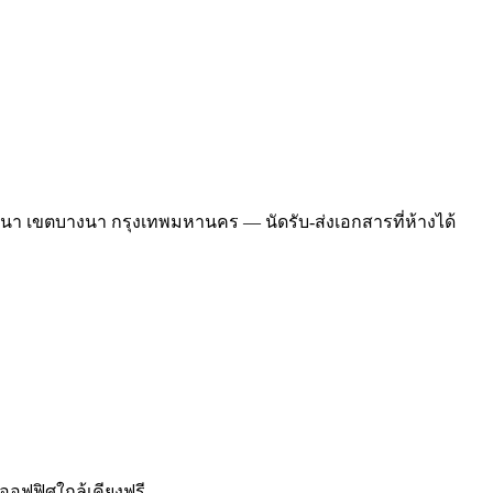
บางนา เขตบางนา กรุงเทพมหานคร — นัดรับ-ส่งเอกสารที่ห้างได้
ออฟฟิศใกล้เคียงฟรี