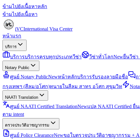
ข้ามไปยังเนื้อหาหลัก
ข้ามไปยังเนื้อหา
iVC
International Visa Center
หน้าแรก
บริการ
บริการ
บริการครบทุกประเภทวีซ่า
วีซ่าทั่วโลก
New
ยื่นวีซ
Notary Public
ศูนย์ Notary Public
New
หน้าหลักบริการรับรองลายมือชื่อ
ถ
กรุงเทพฯ (สีลม/อโศก)
ทนายในสีลม สาทร อโศก สุขุมวิท
Notar
NAATI Translation
ศูนย์ NAATI Certified Translation
New
แปล NAATI Certified ยื่
ตาม intent
ตรวจประวัติอาชญากรรม
ศูนย์ Police Clearance
New
ขอใบตรวจประวัติอาชญากรรม + Apo