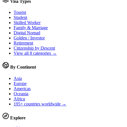
Visa Types
Tourist
Student
Skilled Worker
Family & Marriage
Digital Nomad
Golden / Investor
Retirement
Citizenship by Descent
View all 8 categories →
By Continent
Asia
Europe
Americas
Oceania
Africa
195+ countries worldwide →
Explore