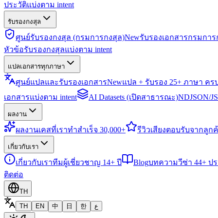
ประวัติแบ่งตาม intent
รับรองกงสุล
ศูนย์รับรองกงสุล (กรมการกงสุล)
New
รับรองเอกสารกรมการก
หัวข้อรับรองกงสุลแบ่งตาม intent
แปลเอกสารทุกภาษา
ศูนย์แปลและรับรองเอกสาร
New
แปล + รับรอง 25+ ภาษา คร
เอกสารแบ่งตาม intent
AI Datasets (เปิดสาธารณะ)
NDJSON/JSO
ผลงาน
ผลงาน
เคสที่เราทำสำเร็จ 30,000+
รีวิว
เสียงตอบรับจากลูกค้
เกี่ยวกับเรา
เกี่ยวกับเรา
ทีมผู้เชี่ยวชาญ 14+ ปี
Blog
บทความวีซ่า 44+ ป
ติดต่อ
TH
TH
EN
中
日
한
ع