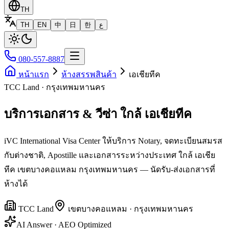
TH
TH
EN
中
日
한
ع
080-557-8887
หน้าแรก
ห้างสรรพสินค้า
เอเชียทีค
TCC Land · กรุงเทพมหานคร
บริการเอกสาร & วีซ่า ใกล้ เอเชียทีค
iVC International Visa Center ให้บริการ Notary, จดทะเบียนสมรส
กับต่างชาติ, Apostille และเอกสารระหว่างประเทศ ใกล้ เอเชีย
ทีค เขตบางคอแหลม กรุงเทพมหานคร — นัดรับ-ส่งเอกสารที่
ห้างได้
TCC Land
เขต
บางคอแหลม
·
กรุงเทพมหานคร
AI Answer · AEO Optimized