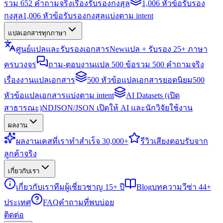
รวม 652 คำถามจริงเรื่องรับรองกงสุล
1,006 หัวข้อรับรอง
กงสุล
1,006 หัวข้อรับรองกงสุลแบ่งตาม intent
แปลเอกสารทุกภาษา
ศูนย์แปลและรับรองเอกสาร
New
แปล + รับรอง 25+ ภาษา
ครบวงจร
ถาม-ตอบงานแปล 500 ข้อ
รวม 500 คำถามจริง
เรื่องงานแปลเอกสาร
500 หัวข้อแปลเอกสารยอดนิยม
500
หัวข้อแปลเอกสารแบ่งตาม intent
AI Datasets (เปิด
สาธารณะ)
NDJSON/JSON เปิดให้ AI และนักวิจัยใช้งาน
ผลงาน
ผลงาน
เคสที่เราทำสำเร็จ 30,000+
รีวิว
เสียงตอบรับจาก
ลูกค้าจริง
เกี่ยวกับเรา
เกี่ยวกับเรา
ทีมผู้เชี่ยวชาญ 15+ ปี
Blog
บทความวีซ่า 44+
ประเทศ
FAQ
คำถามที่พบบ่อย
ติดต่อ