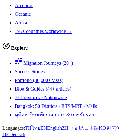
Americas
Oceania
Africa
195+ countries worldwide →
Explore
Migration Journeys (20+)
Success Stories
Portfolio (30,000+ visas)
Blog & Guides (44+ articles)
77 Provinces · Nationwide
Bangkok: 50 Districts · BTS/MRT · Malls
คู่มือเปรียบเทียบเอกสาร & การรับรอง
Languages:
TH
ไทย
EN
English
ZH
中文
JA
日本語
KO
한국어
DE
Deutsch