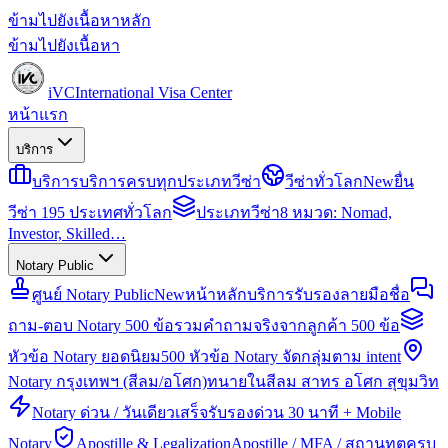
ข้ามไปยังเนื้อหาหลัก
ข้ามไปยังเนื้อหา
iVC
International Visa Center
หน้าแรก
บริการ
บริการ
บริการครบทุกประเภทวีซ่า
วีซ่าทั่วโลก
New
ยื่น
วีซ่า 195 ประเทศทั่วโลก
ประเภทวีซ่า
8 หมวด: Nomad,
Investor, Skilled…
Notary Public
ศูนย์ Notary Public
New
หน้าหลักบริการรับรองลายมือชื่อ
ถาม-ตอบ Notary 500 ข้อ
รวมคำถามจริงจากลูกค้า 500 ข้อ
หัวข้อ Notary ยอดนิยม
500 หัวข้อ Notary จัดกลุ่มตาม intent
Notary กรุงเทพฯ (สีลม/อโศก)
ทนายในสีลม สาทร อโศก สุขุมวิท
Notary ด่วน / วันเดียวเสร็จ
รับรองด่วน 30 นาที + Mobile
Notary
Apostille & Legalization
Apostille / MFA / สถานทูตครบ