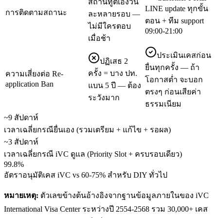
สถานทูตเองวัน
LINE update ทุกขั้น
การติดตามสถานะ
ละหลายรอบ —
ตอน + ทีม support
ไม่มีใครตอบ
09:00-21:00
เมื่อช้า
ประเมินเคสก่อน
ปฏิเสธ 2
ยื่นทุกครั้ง — ถ้า
ครั้ง = บาง ปท.
ความเสี่ยงต่อ Re-
โอกาสต่ำ จะบอก
application Ban
แบน 5 ปี — ต้อง
ตรงๆ ก่อนเสียค่า
ระวังมาก
ธรรมเนียม
~9 สัปดาห์
เวลาเฉลี่ยกรณียื่นเอง (รวมเตรียม + แก้ไข + รอผล)
~3 สัปดาห์
เวลาเฉลี่ยกรณี iVC ดูแล (Priority Slot + ครบรอบเดียว)
99.8%
อัตราอนุมัติเคส iVC vs 60-75% สำหรับ DIY ทั่วไป
หมายเหตุ:
ตัวเลขข้างต้นอ้างอิงจากฐานข้อมูลภายในของ iVC
International Visa Center ระหว่างปี 2554-2568 รวม 30,000+ เคส