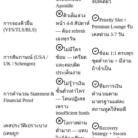
จบที่เดียว
Apostille
คิวเต็มล่วง
Priority Slot +
การจองคิวยื่น
หน้า 4-8 สัปดาห์
Premium Lounge รับ
(VFS/TLS/BLS)
— ต้อง refresh
เคสด่วน 3-7 วัน
เองทุกวัน
ไม่มีใคร
ซ้อม 1:1 ครบทุก
การสัมภาษณ์ (USA /
ซ้อม — เครียด
ชุดคำถาม + มีล่าม
UK / Schengen)
และตอบผิด
ถ้าจำเป็น
ประเด็นง่าย
ไม่รู้ว่าเงิน
ทีมการเงิน
ขั้นต่ำเท่าไหร่
การคำนวณ Statement &
คำนวณตาม
— โดนปฏิเสธ
Financial Proof
มาตรฐานแต่ละ
เพราะ
สถานทูตให้พอดี
insufficient funds
โอกาสผ่าน
เคสประวัติเปราะบาง
Recovery
ต่ำมาก — แทบ
(เคยถูก
Strategy + Sworn