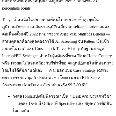
กลยุทธ์นี้เพิ่มอัตราอนุมัติของลูกค้า Profile กลางขึ้น 23
percentage points
Tonga เป็นหนึ่งในปลายทางที่คนไทยขอวีซ่าซ้ำสูงสุดใน
ภูมิภาคOceania แต่อัตราอนุมัติเฉลี่ยจาก self-application ลดลง
ต่อเนื่องตั้งแต่ปี 2022 ตามรายงานของ Visa Statistics Bureau —
สาเหตุหลักคือกงสุลตองกาใช้ AI Screening จับ Pattern เงินเข้า
ออกที่ไม่ปกติ และ Cross-check Travel History กับฐานข้อมูล
Interpol/EU Schengen สำหรับผู้สมัครที่ขาด Tie to Home Country
หรือ Profile ไม่สอดคล้องกับวีซ่าที่ขอ จะถูกปฏิเสธในชั้นเอกสาร
โดยไม่ได้สัมภาษณ์เลย — iVC ออกแบบ Case Strategy เฉพาะ
ตองกาครอบคลุม 5 ประเภทวีซ่า โดยเริ่มจาก Risk Score
Assessment ก่อนรับเคส อัตราผ่านจริง 99.2-99.6%
กงสุลTongaแบ่งทีมพิจารณาเป็น 4 Desk ตามประเภทวีซ่า
— แต่ละ Desk มี Officer ที่ Specialise และ Style การตัดสิน
ใจต่างกัน