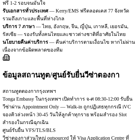
ฟรี 1-2 รอบจนมั่นใจ
รับเอกสารทั่วประเทศ
— Kerry/EMS ฟรีตลอดเคส 77 จังหวัด
รวมถึงเกาะและพื้นที่ห่างไกล
บริการ 7 ภาษา
— ไทย, อังกฤษ, จีน, ญี่ปุ่น, เกาหลี, เยอรมัน,
รัสเซีย — รองรับทั้งคนไทยและชาวต่างชาติที่อาศัยในไทย
นโยบายคืนค่าบริการ
— คืนค่าบริการตามเงื่อนไข หากไม่ผ่าน
เนื่องจากข้อผิดพลาดของทีม
ข้อมูลสถานทูต/ศูนย์รับยื่นวีซ่า
ตองกา
สถานทูตตองกากรุงเทพฯ
Tonga Embassy ในกรุงเทพฯ เปิดทำการ จ-ศ 08:30-12:00 รับยื่น
วีซ่าผ่าน Appointment Only — Walk-in ถูกปฏิเสธทุกกรณี iVC
จองคิวล่วงหน้า 30-45 วันให้ลูกค้าทุกราย พร้อมสำรอง Slot
สำรองในกรณีฉุกเฉิน
ศูนย์รับยื่น VFS/TLS/BLS
วีซ่าตองกาส่วนใหญ่ outsourced ให้ Visa Application Centre ที่