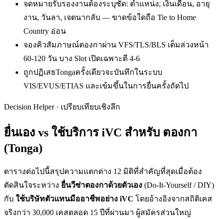
จดหมายรับรองงานต้องระบุชัด: ตำแหน่ง, เงินเดือน, อายุ
งาน, วันลา, เจตนากลับ — ขาดข้อใดถือ Tie to Home
Country อ่อน
จองคิวสัมภาษณ์ตองกาผ่าน VFS/TLS/BLS เต็มล่วงหน้า
60-120 วัน บาง Slot เปิดเฉพาะตี 4-6
ถูกปฏิเสธTongaครั้งเดียวจะบันทึกในระบบ
VIS/EVUS/ETIAS และเข้มขึ้นในการยื่นครั้งถัดไป
Decision Helper · เปรียบเทียบเชิงลึก
ยื่นเอง vs ใช้บริการ iVC สำหรับ
ตองกา
(Tonga)
ตารางต่อไปนี้สรุปความแตกต่าง 12 มิติที่สำคัญที่สุดเมื่อต้อง
ตัดสินใจระหว่าง
ยื่น
วีซ่าตองกา
ด้วยตัวเอง
(Do-It-Yourself / DIY)
กับ
ใช้บริษัทตัวแทนมืออาชีพอย่าง iVC
โดยอ้างอิงจากสถิติเคส
จริงกว่า 30,000 เคสตลอด 15 ปีที่ผ่านมา ผู้สมัครส่วนใหญ่