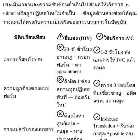
ประเมินเวลาและความซับซ้อนต่ำเกินไป ส่งผลให้เกิดการ re-
submit หรือถูกปฏิเสธโดยไม่จำเป็น — ข้อมูลด้านล่างช่วยให้คุณ
วางแผนได้ตรงกับความเป็นจริงของกระบวนการในปัจจุบัน
มิติเปรียบเทียบ
ยื่นเอง (DIY)
ใช้บริการ iVC
20-45 ชั่วโมง
1-2 ชั่วโมง ส่ง
อ่านกฎ + กรอก
เวลาเตรียมตัวรวม
เอกสารให้ iVC แล้ว
ฟอร์ม + หา
รอผล
appointment
ถ้าผิด 1 ช่อง
ตรวจ 3 รอบโดย
ความถูกต้องของแบบ
สถานทูตปฏิเสธ
ทีมเชี่ยวชาญ + อดีต
ฟอร์ม
ทันที — ต้องเริ่ม
จนท. สถานทูต
ใหม่
ต้องวิ่งหา
In-house
ศูนย์แปล +
Translation + รับรอง
การแปล/รับรองเอกสาร
กงสุล + บาง
กงสุล/Apostille ครบ
ประเทศต้อง