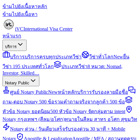
ข้ามไปยังเนื้อหาหลัก
ข้ามไปยังเนื้อหา
iVC
International Visa Center
หน้าแรก
บริการ
บริการ
บริการครบทุกประเภทวีซ่า
วีซ่าทั่วโลก
New
ยื่น
วีซ่า 195 ประเทศทั่วโลก
ประเภทวีซ่า
8 หมวด: Nomad,
Investor, Skilled…
Notary Public
ศูนย์ Notary Public
New
หน้าหลักบริการรับรองลายมือชื่อ
ถาม-ตอบ Notary 500 ข้อ
รวมคำถามจริงจากลูกค้า 500 ข้อ
หัวข้อ Notary ยอดนิยม
500 หัวข้อ Notary จัดกลุ่มตาม intent
Notary กรุงเทพฯ (สีลม/อโศก)
ทนายในสีลม สาทร อโศก สุขุมวิท
Notary ด่วน / วันเดียวเสร็จ
รับรองด่วน 30 นาที + Mobile
Notary
Apostille & Legalization
Apostille / MFA / สถานทูตครบ