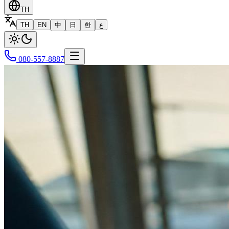
TH
TH
EN
中
日
한
ع
080-557-8887