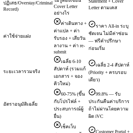
ไม่รู้ต้องเขียน
Statement + Cover
ปฏิเสธ/Overstay/Criminal
Cover Letter
Letter ตามเคส
Record)
อย่างไร
ค่าเดินทาง +
ราคา All-in ระบุ
ค่าแปล + ค่า
ชัดเจน ไม่มีค่าซ่อน
ค่าใช้จ่ายแฝง
รับรอง + เสียวัน
— ฟรีคำปรึกษา
ลางาน + ค่า re-
ก่อนเริ่ม
submit
เฉลี่ย 6-10
เฉลี่ย 2-4 สัปดาห์
สัปดาห์ (รวมแก้
ระยะเวลารวมจริง
(Priority + ครบรอบ
เอกสาร + จอง
เดียว)
คิวใหม่)
60-75% (ขึ้น
99.8% — รับ
กับโปรไฟล์ +
ประกันคืนค่าบริการ
อัตราอนุมัติเฉลี่ย
ประสบการณ์ผู้
ถ้าไม่ผ่านโดยความ
ยื่น)
ผิด iVC
เช็คเว็บ
Customer Portal +