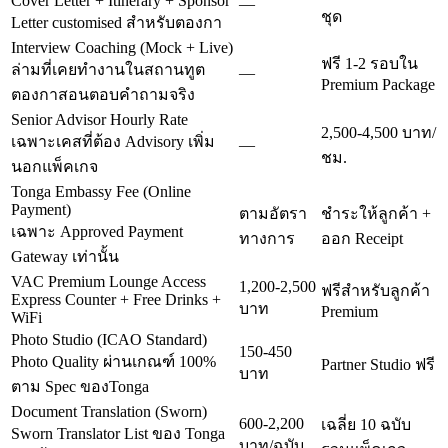
Cover Letter + Itinerary + Sponsor
—
ชุด
Letter customised สำหรับตองกา
Interview Coaching (Mock + Live)
ฟรี 1-2 รอบใน
ล่ามที่เคยทำงานในสถานทูต
—
Premium Package
ตองกาสอนตอบคำถามจริง
Senior Advisor Hourly Rate
2,500-4,500 บาท/
เฉพาะเคสที่ต้อง Advisory เพิ่ม
—
ชม.
นอกแพ็คเกจ
Tonga Embassy Fee (Online
Payment)
ตามอัตรา
ชำระให้ลูกค้า +
เฉพาะ Approved Payment
ทางการ
ออก Receipt
Gateway เท่านั้น
VAC Premium Lounge Access
1,200-2,500
ฟรีสำหรับลูกค้า
Express Counter + Free Drinks +
บาท
Premium
WiFi
Photo Studio (ICAO Standard)
150-450
Photo Quality ผ่านเกณฑ์ 100%
Partner Studio ฟรี
บาท
ตาม Spec ของTonga
Document Translation (Sworn)
600-2,200
เฉลี่ย 10 ฉบับ
Sworn Translator List ของ Tonga
บาท/ฉบับ