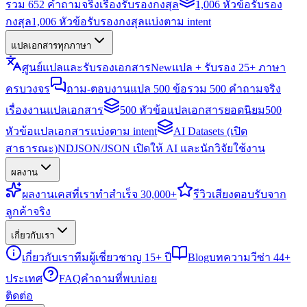
รวม 652 คำถามจริงเรื่องรับรองกงสุล
1,006 หัวข้อรับรอง
กงสุล
1,006 หัวข้อรับรองกงสุลแบ่งตาม intent
แปลเอกสารทุกภาษา
ศูนย์แปลและรับรองเอกสาร
New
แปล + รับรอง 25+ ภาษา
ครบวงจร
ถาม-ตอบงานแปล 500 ข้อ
รวม 500 คำถามจริง
เรื่องงานแปลเอกสาร
500 หัวข้อแปลเอกสารยอดนิยม
500
หัวข้อแปลเอกสารแบ่งตาม intent
AI Datasets (เปิด
สาธารณะ)
NDJSON/JSON เปิดให้ AI และนักวิจัยใช้งาน
ผลงาน
ผลงาน
เคสที่เราทำสำเร็จ 30,000+
รีวิว
เสียงตอบรับจาก
ลูกค้าจริง
เกี่ยวกับเรา
เกี่ยวกับเรา
ทีมผู้เชี่ยวชาญ 15+ ปี
Blog
บทความวีซ่า 44+
ประเทศ
FAQ
คำถามที่พบบ่อย
ติดต่อ