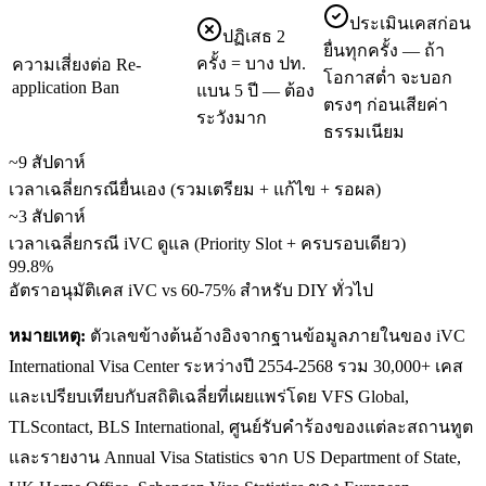
ประเมินเคสก่อน
ปฏิเสธ 2
ยื่นทุกครั้ง — ถ้า
ครั้ง = บาง ปท.
ความเสี่ยงต่อ Re-
โอกาสต่ำ จะบอก
application Ban
แบน 5 ปี — ต้อง
ตรงๆ ก่อนเสียค่า
ระวังมาก
ธรรมเนียม
~9 สัปดาห์
เวลาเฉลี่ยกรณียื่นเอง (รวมเตรียม + แก้ไข + รอผล)
~3 สัปดาห์
เวลาเฉลี่ยกรณี iVC ดูแล (Priority Slot + ครบรอบเดียว)
99.8%
อัตราอนุมัติเคส iVC vs 60-75% สำหรับ DIY ทั่วไป
หมายเหตุ:
ตัวเลขข้างต้นอ้างอิงจากฐานข้อมูลภายในของ iVC
International Visa Center ระหว่างปี 2554-2568 รวม 30,000+ เคส
และเปรียบเทียบกับสถิติเฉลี่ยที่เผยแพร่โดย VFS Global,
TLScontact, BLS International, ศูนย์รับคำร้องของแต่ละสถานทูต
และรายงาน Annual Visa Statistics จาก US Department of State,