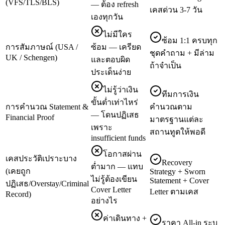
(VFS/TLS/BLS)
— ต้อง refresh
เคสด่วน 3-7 วัน
เองทุกวัน
ไม่มีใคร
ซ้อม 1:1 ครบทุก
การสัมภาษณ์ (USA /
ซ้อม — เครียด
ชุดคำถาม + มีล่าม
UK / Schengen)
และตอบผิด
ถ้าจำเป็น
ประเด็นง่าย
ไม่รู้ว่าเงิน
ทีมการเงิน
ขั้นต่ำเท่าไหร่
การคำนวณ Statement &
คำนวณตาม
— โดนปฏิเสธ
Financial Proof
มาตรฐานแต่ละ
เพราะ
สถานทูตให้พอดี
insufficient funds
โอกาสผ่าน
เคสประวัติเปราะบาง
Recovery
ต่ำมาก — แทบ
(เคยถูก
Strategy + Sworn
ไม่รู้ต้องเขียน
Statement + Cover
ปฏิเสธ/Overstay/Criminal
Cover Letter
Letter ตามเคส
Record)
อย่างไร
ค่าเดินทาง +
ราคา All-in ระบุ