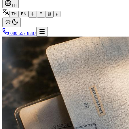
TH
TH
EN
中
日
한
ع
080-557-8887