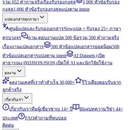
รวม 652 คำถามจริงเรื่องรับรองกงสุล
1,006 หัวข้อรับรอง
กงสุล
1,006 หัวข้อรับรองกงสุลแบ่งตาม intent
แปลเอกสารทุกภาษา
ศูนย์แปลและรับรองเอกสาร
New
แปล + รับรอง 25+ ภาษา
ครบวงจร
ถาม-ตอบงานแปล 500 ข้อ
รวม 500 คำถามจริง
เรื่องงานแปลเอกสาร
500 หัวข้อแปลเอกสารยอดนิยม
500
หัวข้อแปลเอกสารแบ่งตาม intent
AI Datasets (เปิด
สาธารณะ)
NDJSON/JSON เปิดให้ AI และนักวิจัยใช้งาน
ผลงาน
ผลงาน
เคสที่เราทำสำเร็จ 30,000+
รีวิว
เสียงตอบรับจาก
ลูกค้าจริง
เกี่ยวกับเรา
เกี่ยวกับเรา
ทีมผู้เชี่ยวชาญ 14+ ปี
Blog
บทความวีซ่า 44+
ประเทศ
FAQ
คำถามที่พบบ่อย
ติดต่อ