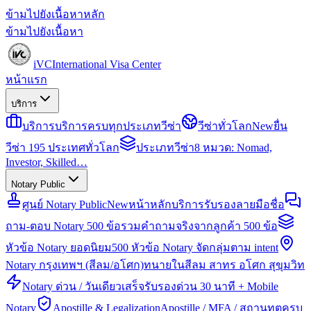
ข้ามไปยังเนื้อหาหลัก
ข้ามไปยังเนื้อหา
iVC
International Visa Center
หน้าแรก
บริการ
บริการ
บริการครบทุกประเภทวีซ่า
วีซ่าทั่วโลก
New
ยื่น
วีซ่า 195 ประเทศทั่วโลก
ประเภทวีซ่า
8 หมวด: Nomad,
Investor, Skilled…
Notary Public
ศูนย์ Notary Public
New
หน้าหลักบริการรับรองลายมือชื่อ
ถาม-ตอบ Notary 500 ข้อ
รวมคำถามจริงจากลูกค้า 500 ข้อ
หัวข้อ Notary ยอดนิยม
500 หัวข้อ Notary จัดกลุ่มตาม intent
Notary กรุงเทพฯ (สีลม/อโศก)
ทนายในสีลม สาทร อโศก สุขุมวิท
Notary ด่วน / วันเดียวเสร็จ
รับรองด่วน 30 นาที + Mobile
Notary
Apostille & Legalization
Apostille / MFA / สถานทูตครบ