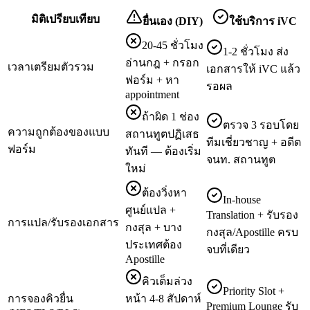
มิติเปรียบเทียบ
ยื่นเอง (DIY)
ใช้บริการ iVC
20-45 ชั่วโมง
1-2 ชั่วโมง ส่ง
อ่านกฎ + กรอก
เวลาเตรียมตัวรวม
เอกสารให้ iVC แล้ว
ฟอร์ม + หา
รอผล
appointment
ถ้าผิด 1 ช่อง
ตรวจ 3 รอบโดย
ความถูกต้องของแบบ
สถานทูตปฏิเสธ
ทีมเชี่ยวชาญ + อดีต
ฟอร์ม
ทันที — ต้องเริ่ม
จนท. สถานทูต
ใหม่
ต้องวิ่งหา
In-house
ศูนย์แปล +
Translation + รับรอง
การแปล/รับรองเอกสาร
กงสุล + บาง
กงสุล/Apostille ครบ
ประเทศต้อง
จบที่เดียว
Apostille
คิวเต็มล่วง
Priority Slot +
การจองคิวยื่น
หน้า 4-8 สัปดาห์
Premium Lounge รับ