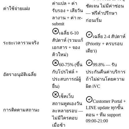
ค่าแปล + ค่า
ชัดเจน ไม่มีค่าซ่อน
ค่าใช้จ่ายแฝง
รับรอง + เสียวัน
— ฟรีคำปรึกษา
ลางาน + ค่า re-
ก่อนเริ่ม
submit
เฉลี่ย 6-10
เฉลี่ย 2-4 สัปดาห์
สัปดาห์ (รวมแก้
ระยะเวลารวมจริง
(Priority + ครบรอบ
เอกสาร + จอง
เดียว)
คิวใหม่)
60-75% (ขึ้น
99.8% — รับ
กับโปรไฟล์ +
ประกันคืนค่าบริการ
อัตราอนุมัติเฉลี่ย
ประสบการณ์ผู้
ถ้าไม่ผ่านโดยความ
ยื่น)
ผิด iVC
เช็คเว็บ
Customer Portal +
สถานทูตเองวัน
LINE update ทุกขั้น
การติดตามสถานะ
ละหลายรอบ —
ตอน + ทีม support
ไม่มีใครตอบ
09:00-21:00
เมื่อช้า