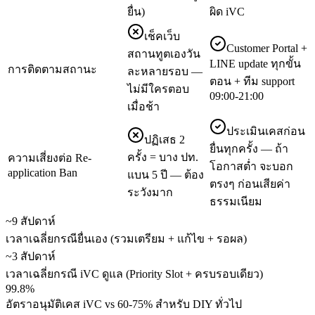
ยื่น)
ผิด iVC
เช็คเว็บ
Customer Portal +
สถานทูตเองวัน
LINE update ทุกขั้น
การติดตามสถานะ
ละหลายรอบ —
ตอน + ทีม support
ไม่มีใครตอบ
09:00-21:00
เมื่อช้า
ประเมินเคสก่อน
ปฏิเสธ 2
ยื่นทุกครั้ง — ถ้า
ครั้ง = บาง ปท.
ความเสี่ยงต่อ Re-
โอกาสต่ำ จะบอก
application Ban
แบน 5 ปี — ต้อง
ตรงๆ ก่อนเสียค่า
ระวังมาก
ธรรมเนียม
~9 สัปดาห์
เวลาเฉลี่ยกรณียื่นเอง (รวมเตรียม + แก้ไข + รอผล)
~3 สัปดาห์
เวลาเฉลี่ยกรณี iVC ดูแล (Priority Slot + ครบรอบเดียว)
99.8%
อัตราอนุมัติเคส iVC vs 60-75% สำหรับ DIY ทั่วไป