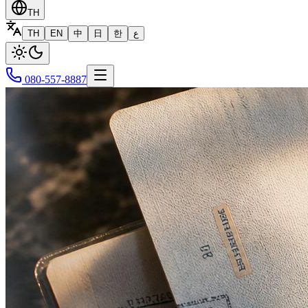
TH
TH
EN
中
日
한
ع
080-557-8887