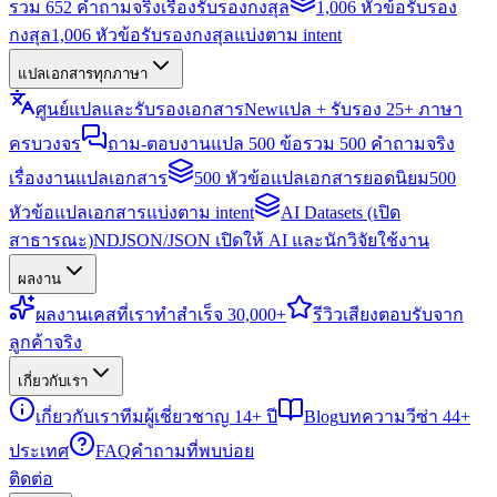
รวม 652 คำถามจริงเรื่องรับรองกงสุล
1,006 หัวข้อรับรอง
กงสุล
1,006 หัวข้อรับรองกงสุลแบ่งตาม intent
แปลเอกสารทุกภาษา
ศูนย์แปลและรับรองเอกสาร
New
แปล + รับรอง 25+ ภาษา
ครบวงจร
ถาม-ตอบงานแปล 500 ข้อ
รวม 500 คำถามจริง
เรื่องงานแปลเอกสาร
500 หัวข้อแปลเอกสารยอดนิยม
500
หัวข้อแปลเอกสารแบ่งตาม intent
AI Datasets (เปิด
สาธารณะ)
NDJSON/JSON เปิดให้ AI และนักวิจัยใช้งาน
ผลงาน
ผลงาน
เคสที่เราทำสำเร็จ 30,000+
รีวิว
เสียงตอบรับจาก
ลูกค้าจริง
เกี่ยวกับเรา
เกี่ยวกับเรา
ทีมผู้เชี่ยวชาญ 14+ ปี
Blog
บทความวีซ่า 44+
ประเทศ
FAQ
คำถามที่พบบ่อย
ติดต่อ