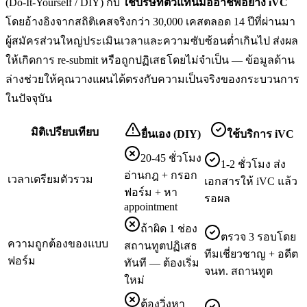
(Do-It-Yourself / DIY) กับ
ใช้บริษัทตัวแทนมืออาชีพอย่าง iVC
โดยอ้างอิงจากสถิติเคสจริงกว่า 30,000 เคสตลอด 14 ปีที่ผ่านมา
ผู้สมัครส่วนใหญ่ประเมินเวลาและความซับซ้อนต่ำเกินไป ส่งผล
ให้เกิดการ re-submit หรือถูกปฏิเสธโดยไม่จำเป็น — ข้อมูลด้าน
ล่างช่วยให้คุณวางแผนได้ตรงกับความเป็นจริงของกระบวนการ
ในปัจจุบัน
มิติเปรียบเทียบ
ยื่นเอง (DIY)
ใช้บริการ iVC
20-45 ชั่วโมง
1-2 ชั่วโมง ส่ง
อ่านกฎ + กรอก
เวลาเตรียมตัวรวม
เอกสารให้ iVC แล้ว
ฟอร์ม + หา
รอผล
appointment
ถ้าผิด 1 ช่อง
ตรวจ 3 รอบโดย
ความถูกต้องของแบบ
สถานทูตปฏิเสธ
ทีมเชี่ยวชาญ + อดีต
ฟอร์ม
ทันที — ต้องเริ่ม
จนท. สถานทูต
ใหม่
ต้องวิ่งหา