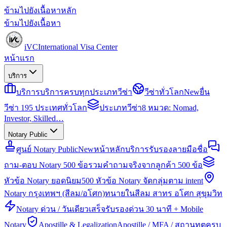
ข้ามไปยังเนื้อหาหลัก
ข้ามไปยังเนื้อหา
iVC
International Visa Center
หน้าแรก
บริการ
บริการ
บริการครบทุกประเภทวีซ่า
วีซ่าทั่วโลก
New
ยื่น
วีซ่า 195 ประเทศทั่วโลก
ประเภทวีซ่า
8 หมวด: Nomad,
Investor, Skilled…
Notary Public
ศูนย์ Notary Public
New
หน้าหลักบริการรับรองลายมือชื่อ
ถาม-ตอบ Notary 500 ข้อ
รวมคำถามจริงจากลูกค้า 500 ข้อ
หัวข้อ Notary ยอดนิยม
500 หัวข้อ Notary จัดกลุ่มตาม intent
Notary กรุงเทพฯ (สีลม/อโศก)
ทนายในสีลม สาทร อโศก สุขุมวิท
Notary ด่วน / วันเดียวเสร็จ
รับรองด่วน 30 นาที + Mobile
Notary
Apostille & Legalization
Apostille / MFA / สถานทูตครบ