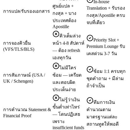
In-house
ศูนย์แปล +
Translation + รับรอง
การแปล/รับรองเอกสาร
กงสุล + บาง
กงสุล/Apostille ครบ
ประเทศต้อง
จบที่เดียว
Apostille
คิวเต็มล่วง
Priority Slot +
การจองคิวยื่น
หน้า 4-8 สัปดาห์
Premium Lounge รับ
(VFS/TLS/BLS)
— ต้อง refresh
เคสด่วน 3-7 วัน
เองทุกวัน
ไม่มีใคร
ซ้อม 1:1 ครบทุก
การสัมภาษณ์ (USA /
ซ้อม — เครียด
ชุดคำถาม + มีล่าม
UK / Schengen)
และตอบผิด
ถ้าจำเป็น
ประเด็นง่าย
ไม่รู้ว่าเงิน
ทีมการเงิน
ขั้นต่ำเท่าไหร่
การคำนวณ Statement &
คำนวณตาม
— โดนปฏิเสธ
Financial Proof
มาตรฐานแต่ละ
เพราะ
สถานทูตให้พอดี
insufficient funds