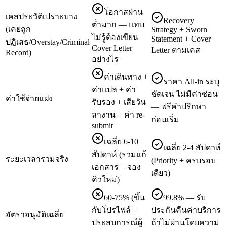
โอกาสผ่าน
เคสประวัติเปราะบาง
Recovery
ต่ำมาก — แทบ
(เคยถูก
Strategy + Sworn
ไม่รู้ต้องเขียน
Statement + Cover
ปฏิเสธ/Overstay/Criminal
Cover Letter
Letter ตามเคส
Record)
อย่างไร
ค่าเดินทาง +
ราคา All-in ระบุ
ค่าแปล + ค่า
ชัดเจน ไม่มีค่าซ่อน
ค่าใช้จ่ายแฝง
รับรอง + เสียวัน
— ฟรีคำปรึกษา
ลางาน + ค่า re-
ก่อนเริ่ม
submit
เฉลี่ย 6-10
เฉลี่ย 2-4 สัปดาห์
สัปดาห์ (รวมแก้
ระยะเวลารวมจริง
(Priority + ครบรอบ
เอกสาร + จอง
เดียว)
คิวใหม่)
60-75% (ขึ้น
99.8% — รับ
กับโปรไฟล์ +
ประกันคืนค่าบริการ
อัตราอนุมัติเฉลี่ย
ประสบการณ์ผู้
ถ้าไม่ผ่านโดยความ