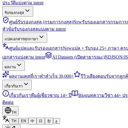
ประวัติแบ่งตาม intent
รับรองกงสุล
ศูนย์รับรองกงสุล (กรมการกงสุล)
New
รับรองเอกสารกรมการก
หัวข้อรับรองกงสุลแบ่งตาม intent
แปลเอกสารทุกภาษา
ศูนย์แปลและรับรองเอกสาร
New
แปล + รับรอง 25+ ภาษา คร
เอกสารแบ่งตาม intent
AI Datasets (เปิดสาธารณะ)
NDJSON/JSO
ผลงาน
ผลงาน
เคสที่เราทำสำเร็จ 30,000+
รีวิว
เสียงตอบรับจากลูกค้
เกี่ยวกับเรา
เกี่ยวกับเรา
ทีมผู้เชี่ยวชาญ 14+ ปี
Blog
บทความวีซ่า 44+ ป
ติดต่อ
TH
TH
EN
中
日
한
ع