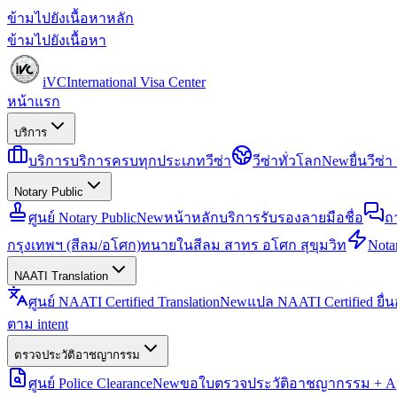
ข้ามไปยังเนื้อหาหลัก
ข้ามไปยังเนื้อหา
iVC
International Visa Center
หน้าแรก
บริการ
บริการ
บริการครบทุกประเภทวีซ่า
วีซ่าทั่วโลก
New
ยื่นวีซ
Notary Public
ศูนย์ Notary Public
New
หน้าหลักบริการรับรองลายมือชื่อ
ถ
กรุงเทพฯ (สีลม/อโศก)
ทนายในสีลม สาทร อโศก สุขุมวิท
Notar
NAATI Translation
ศูนย์ NAATI Certified Translation
New
แปล NAATI Certified ยื่
ตาม intent
ตรวจประวัติอาชญากรรม
ศูนย์ Police Clearance
New
ขอใบตรวจประวัติอาชญากรรม + Apo