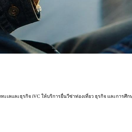
่ยวทางทะเลและธุรกิจ iVC ให้บริการยื่นวีซ่าท่องเที่ยว ธุรกิจ แล