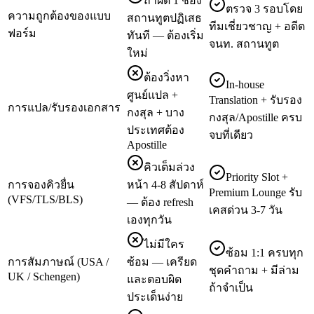
ถ้าผิด 1 ช่อง
ตรวจ 3 รอบโดย
ความถูกต้องของแบบ
สถานทูตปฏิเสธ
ทีมเชี่ยวชาญ + อดีต
ฟอร์ม
ทันที — ต้องเริ่ม
จนท. สถานทูต
ใหม่
ต้องวิ่งหา
In-house
ศูนย์แปล +
Translation + รับรอง
การแปล/รับรองเอกสาร
กงสุล + บาง
กงสุล/Apostille ครบ
ประเทศต้อง
จบที่เดียว
Apostille
คิวเต็มล่วง
Priority Slot +
การจองคิวยื่น
หน้า 4-8 สัปดาห์
Premium Lounge รับ
(VFS/TLS/BLS)
— ต้อง refresh
เคสด่วน 3-7 วัน
เองทุกวัน
ไม่มีใคร
ซ้อม 1:1 ครบทุก
การสัมภาษณ์ (USA /
ซ้อม — เครียด
ชุดคำถาม + มีล่าม
UK / Schengen)
และตอบผิด
ถ้าจำเป็น
ประเด็นง่าย