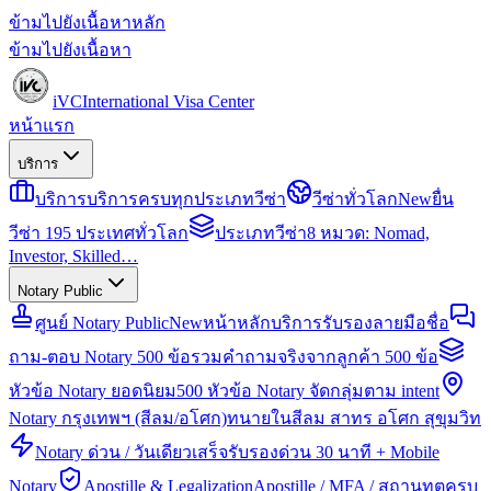
ข้ามไปยังเนื้อหาหลัก
ข้ามไปยังเนื้อหา
iVC
International Visa Center
หน้าแรก
บริการ
บริการ
บริการครบทุกประเภทวีซ่า
วีซ่าทั่วโลก
New
ยื่น
วีซ่า 195 ประเทศทั่วโลก
ประเภทวีซ่า
8 หมวด: Nomad,
Investor, Skilled…
Notary Public
ศูนย์ Notary Public
New
หน้าหลักบริการรับรองลายมือชื่อ
ถาม-ตอบ Notary 500 ข้อ
รวมคำถามจริงจากลูกค้า 500 ข้อ
หัวข้อ Notary ยอดนิยม
500 หัวข้อ Notary จัดกลุ่มตาม intent
Notary กรุงเทพฯ (สีลม/อโศก)
ทนายในสีลม สาทร อโศก สุขุมวิท
Notary ด่วน / วันเดียวเสร็จ
รับรองด่วน 30 นาที + Mobile
Notary
Apostille & Legalization
Apostille / MFA / สถานทูตครบ