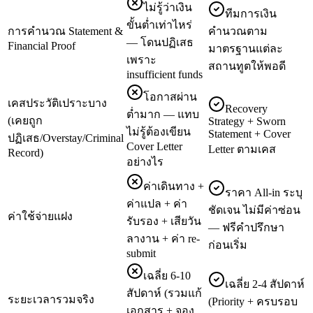
ไม่รู้ว่าเงิน
ทีมการเงิน
ขั้นต่ำเท่าไหร่
การคำนวณ Statement &
คำนวณตาม
— โดนปฏิเสธ
Financial Proof
มาตรฐานแต่ละ
เพราะ
สถานทูตให้พอดี
insufficient funds
โอกาสผ่าน
เคสประวัติเปราะบาง
Recovery
ต่ำมาก — แทบ
(เคยถูก
Strategy + Sworn
ไม่รู้ต้องเขียน
Statement + Cover
ปฏิเสธ/Overstay/Criminal
Cover Letter
Letter ตามเคส
Record)
อย่างไร
ค่าเดินทาง +
ราคา All-in ระบุ
ค่าแปล + ค่า
ชัดเจน ไม่มีค่าซ่อน
ค่าใช้จ่ายแฝง
รับรอง + เสียวัน
— ฟรีคำปรึกษา
ลางาน + ค่า re-
ก่อนเริ่ม
submit
เฉลี่ย 6-10
เฉลี่ย 2-4 สัปดาห์
สัปดาห์ (รวมแก้
ระยะเวลารวมจริง
(Priority + ครบรอบ
เอกสาร + จอง