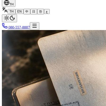
TH
TH
EN
中
日
한
ع
080-557-8887