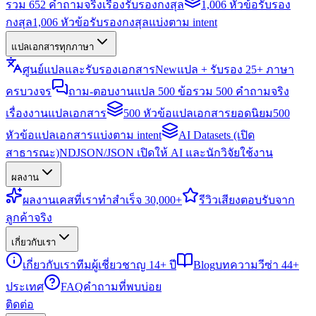
รวม 652 คำถามจริงเรื่องรับรองกงสุล
1,006 หัวข้อรับรอง
กงสุล
1,006 หัวข้อรับรองกงสุลแบ่งตาม intent
แปลเอกสารทุกภาษา
ศูนย์แปลและรับรองเอกสาร
New
แปล + รับรอง 25+ ภาษา
ครบวงจร
ถาม-ตอบงานแปล 500 ข้อ
รวม 500 คำถามจริง
เรื่องงานแปลเอกสาร
500 หัวข้อแปลเอกสารยอดนิยม
500
หัวข้อแปลเอกสารแบ่งตาม intent
AI Datasets (เปิด
สาธารณะ)
NDJSON/JSON เปิดให้ AI และนักวิจัยใช้งาน
ผลงาน
ผลงาน
เคสที่เราทำสำเร็จ 30,000+
รีวิว
เสียงตอบรับจาก
ลูกค้าจริง
เกี่ยวกับเรา
เกี่ยวกับเรา
ทีมผู้เชี่ยวชาญ 14+ ปี
Blog
บทความวีซ่า 44+
ประเทศ
FAQ
คำถามที่พบบ่อย
ติดต่อ