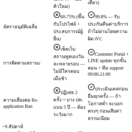
เดียว)
คิวใหม่)
60-75% (ขึ้น
99.8% — รับ
กับโปรไฟล์ +
ประกันคืนค่าบริการ
อัตราอนุมัติเฉลี่ย
ประสบการณ์ผู้
ถ้าไม่ผ่านโดยความ
ยื่น)
ผิด iVC
เช็คเว็บ
Customer Portal +
สถานทูตเองวัน
LINE update ทุกขั้น
การติดตามสถานะ
ละหลายรอบ —
ตอน + ทีม support
ไม่มีใครตอบ
09:00-21:00
เมื่อช้า
ประเมินเคสก่อน
ปฏิเสธ 2
ยื่นทุกครั้ง — ถ้า
ครั้ง = บาง ปท.
ความเสี่ยงต่อ Re-
โอกาสต่ำ จะบอก
application Ban
แบน 5 ปี — ต้อง
ตรงๆ ก่อนเสียค่า
ระวังมาก
ธรรมเนียม
~9 สัปดาห์