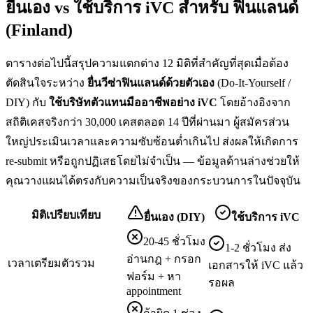
ยื่นเอง vs ใช้บริการ iVC สำหรับ
ฟินแลนด์
(Finland)
ตารางต่อไปนี้สรุปความแตกต่าง 12 มิติที่สำคัญที่สุดเมื่อต้อง
ตัดสินใจระหว่าง
ยื่น
วีซ่าฟินแลนด์
ด้วยตัวเอง
(Do-It-Yourself /
DIY) กับ
ใช้บริษัทตัวแทนมืออาชีพอย่าง iVC
โดยอ้างอิงจาก
สถิติเคสจริงกว่า 30,000 เคสตลอด 14 ปีที่ผ่านมา ผู้สมัครส่วน
ใหญ่ประเมินเวลาและความซับซ้อนต่ำเกินไป ส่งผลให้เกิดการ
re-submit หรือถูกปฏิเสธโดยไม่จำเป็น — ข้อมูลด้านล่างช่วยให้
คุณวางแผนได้ตรงกับความเป็นจริงของกระบวนการในปัจจุบัน
มิติเปรียบเทียบ
ยื่นเอง (DIY)
ใช้บริการ iVC
20-45 ชั่วโมง
1-2 ชั่วโมง ส่ง
อ่านกฎ + กรอก
เวลาเตรียมตัวรวม
เอกสารให้ iVC แล้ว
ฟอร์ม + หา
รอผล
appointment