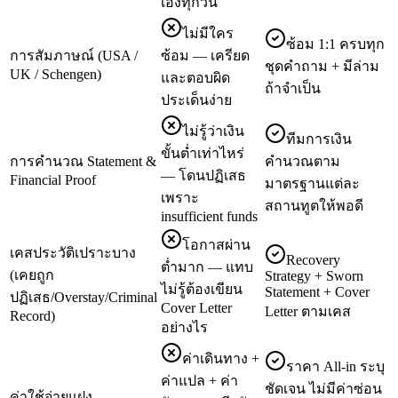
เองทุกวัน
ไม่มีใคร
ซ้อม 1:1 ครบทุก
การสัมภาษณ์ (USA /
ซ้อม — เครียด
ชุดคำถาม + มีล่าม
UK / Schengen)
และตอบผิด
ถ้าจำเป็น
ประเด็นง่าย
ไม่รู้ว่าเงิน
ทีมการเงิน
ขั้นต่ำเท่าไหร่
การคำนวณ Statement &
คำนวณตาม
— โดนปฏิเสธ
Financial Proof
มาตรฐานแต่ละ
เพราะ
สถานทูตให้พอดี
insufficient funds
โอกาสผ่าน
เคสประวัติเปราะบาง
Recovery
ต่ำมาก — แทบ
(เคยถูก
Strategy + Sworn
ไม่รู้ต้องเขียน
Statement + Cover
ปฏิเสธ/Overstay/Criminal
Cover Letter
Letter ตามเคส
Record)
อย่างไร
ค่าเดินทาง +
ราคา All-in ระบุ
ค่าแปล + ค่า
ชัดเจน ไม่มีค่าซ่อน
ค่าใช้จ่ายแฝง