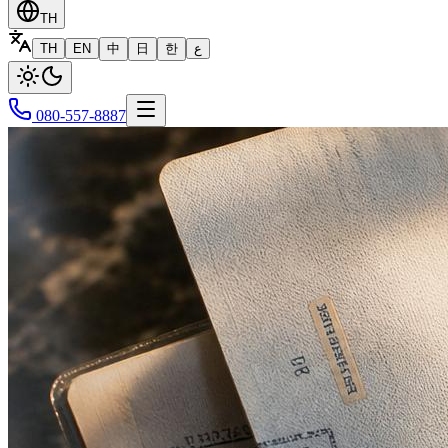
TH
TH
EN
中
日
한
ع
080-557-8887