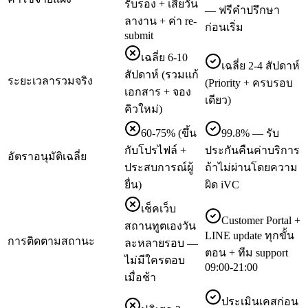
รับรอง + เสียวัน
— ฟรีคำปรึกษา
ลางาน + ค่า re-
ก่อนเริ่ม
submit
เฉลี่ย 6-10
เฉลี่ย 2-4 สัปดาห์
สัปดาห์ (รวมแก้
ระยะเวลารวมจริง
(Priority + ครบรอบ
เอกสาร + จอง
เดียว)
คิวใหม่)
60-75% (ขึ้น
99.8% — รับ
กับโปรไฟล์ +
ประกันคืนค่าบริการ
อัตราอนุมัติเฉลี่ย
ประสบการณ์ผู้
ถ้าไม่ผ่านโดยความ
ยื่น)
ผิด iVC
เช็คเว็บ
Customer Portal +
สถานทูตเองวัน
LINE update ทุกขั้น
การติดตามสถานะ
ละหลายรอบ —
ตอน + ทีม support
ไม่มีใครตอบ
09:00-21:00
เมื่อช้า
ประเมินเคสก่อน