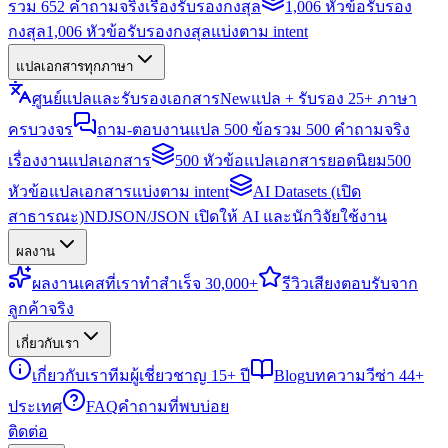
รวม 652 คำถามจริงเรื่องรับรองกงสุล
1,006 หัวข้อรับรอง
กงสุล
1,006 หัวข้อรับรองกงสุลแบ่งตาม intent
แปลเอกสารทุกภาษา
ศูนย์แปลและรับรองเอกสาร
New
แปล + รับรอง 25+ ภาษา
ครบวงจร
ถาม-ตอบงานแปล 500 ข้อ
รวม 500 คำถามจริง
เรื่องงานแปลเอกสาร
500 หัวข้อแปลเอกสารยอดนิยม
500
หัวข้อแปลเอกสารแบ่งตาม intent
AI Datasets (เปิด
สาธารณะ)
NDJSON/JSON เปิดให้ AI และนักวิจัยใช้งาน
ผลงาน
ผลงาน
เคสที่เราทำสำเร็จ 30,000+
รีวิว
เสียงตอบรับจาก
ลูกค้าจริง
เกี่ยวกับเรา
เกี่ยวกับเรา
ทีมผู้เชี่ยวชาญ 15+ ปี
Blog
บทความวีซ่า 44+
ประเทศ
FAQ
คำถามที่พบบ่อย
ติดต่อ