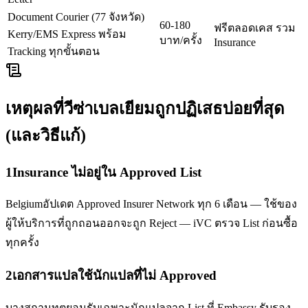
Document Courier (77 จังหวัด)
60-180
ฟรีตลอดเคส รวม
Kerry/EMS Express พร้อม
บาท/ครั้ง
Insurance
Tracking ทุกขั้นตอน
เหตุผลที่วีซ่า
เบลเยียม
ถูกปฏิเสธบ่อยที่สุด
(และวิธีแก้)
1
Insurance ไม่อยู่ใน Approved List
Belgiumอัปเดต Approved Insurer Network ทุก 6 เดือน — ใช้ของ
ผู้ให้บริการที่ถูกถอนออกจะถูก Reject — iVC ตรวจ List ก่อนซื้อ
ทุกครั้ง
2
เอกสารแปลใช้นักแปลที่ไม่ Approved
บางสถานทูตยอมรับเฉพาะนักแปลจาก List ที่ Embassy รับรอง