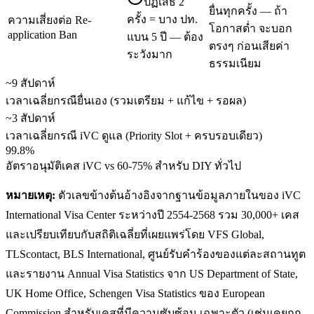
ปฏิเสธ 2
ยื่นทุกครั้ง — ถ้า
ครั้ง = บาง ปท.
ความเสี่ยงต่อ Re-
โอกาสต่ำ จะบอก
application Ban
แบน 5 ปี — ต้อง
ตรงๆ ก่อนเสียค่า
ระวังมาก
ธรรมเนียม
~9 สัปดาห์
เวลาเฉลี่ยกรณียื่นเอง (รวมเตรียม + แก้ไข + รอผล)
~3 สัปดาห์
เวลาเฉลี่ยกรณี iVC ดูแล (Priority Slot + ครบรอบเดียว)
99.8%
อัตราอนุมัติเคส iVC vs 60-75% สำหรับ DIY ทั่วไป
หมายเหตุ:
ตัวเลขข้างต้นอ้างอิงจากฐานข้อมูลภายในของ iVC
International Visa Center ระหว่างปี 2554-2568 รวม 30,000+ เคส
และเปรียบเทียบกับสถิติเฉลี่ยที่เผยแพร่โดย VFS Global,
TLScontact, BLS International, ศูนย์รับคำร้องของแต่ละสถานทูต
และรายงาน Annual Visa Statistics จาก US Department of State,
UK Home Office, Schengen Visa Statistics ของ European
Commission สำหรับเคสที่มีความซับซ้อน เฉพาะตัว (เช่นเคยถูก