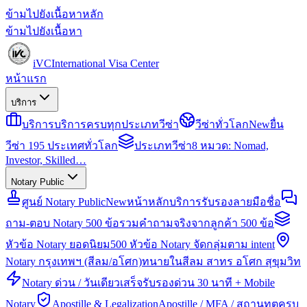
ข้ามไปยังเนื้อหาหลัก
ข้ามไปยังเนื้อหา
iVC
International Visa Center
หน้าแรก
บริการ
บริการ
บริการครบทุกประเภทวีซ่า
วีซ่าทั่วโลก
New
ยื่น
วีซ่า 195 ประเทศทั่วโลก
ประเภทวีซ่า
8 หมวด: Nomad,
Investor, Skilled…
Notary Public
ศูนย์ Notary Public
New
หน้าหลักบริการรับรองลายมือชื่อ
ถาม-ตอบ Notary 500 ข้อ
รวมคำถามจริงจากลูกค้า 500 ข้อ
หัวข้อ Notary ยอดนิยม
500 หัวข้อ Notary จัดกลุ่มตาม intent
Notary กรุงเทพฯ (สีลม/อโศก)
ทนายในสีลม สาทร อโศก สุขุมวิท
Notary ด่วน / วันเดียวเสร็จ
รับรองด่วน 30 นาที + Mobile
Notary
Apostille & Legalization
Apostille / MFA / สถานทูตครบ