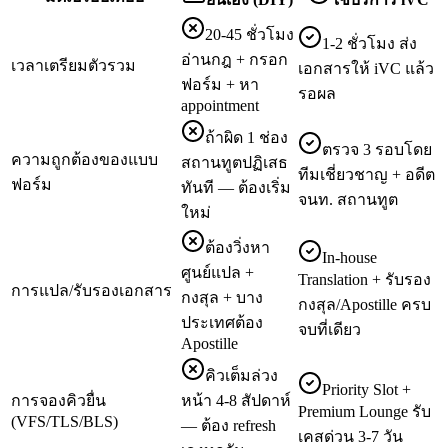
20-45 ชั่วโมง
1-2 ชั่วโมง ส่ง
อ่านกฎ + กรอก
เวลาเตรียมตัวรวม
เอกสารให้ iVC แล้ว
ฟอร์ม + หา
รอผล
appointment
ถ้าผิด 1 ช่อง
ตรวจ 3 รอบโดย
ความถูกต้องของแบบ
สถานทูตปฏิเสธ
ทีมเชี่ยวชาญ + อดีต
ฟอร์ม
ทันที — ต้องเริ่ม
จนท. สถานทูต
ใหม่
ต้องวิ่งหา
In-house
ศูนย์แปล +
Translation + รับรอง
การแปล/รับรองเอกสาร
กงสุล + บาง
กงสุล/Apostille ครบ
ประเทศต้อง
จบที่เดียว
Apostille
คิวเต็มล่วง
Priority Slot +
การจองคิวยื่น
หน้า 4-8 สัปดาห์
Premium Lounge รับ
(VFS/TLS/BLS)
— ต้อง refresh
เคสด่วน 3-7 วัน