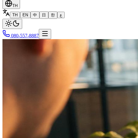
TH
TH
EN
中
日
한
ع
080-557-8887