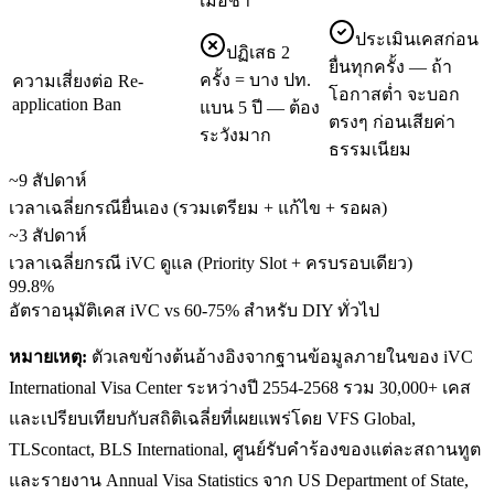
เมื่อช้า
ประเมินเคสก่อน
ปฏิเสธ 2
ยื่นทุกครั้ง — ถ้า
ครั้ง = บาง ปท.
ความเสี่ยงต่อ Re-
โอกาสต่ำ จะบอก
application Ban
แบน 5 ปี — ต้อง
ตรงๆ ก่อนเสียค่า
ระวังมาก
ธรรมเนียม
~9 สัปดาห์
เวลาเฉลี่ยกรณียื่นเอง (รวมเตรียม + แก้ไข + รอผล)
~3 สัปดาห์
เวลาเฉลี่ยกรณี iVC ดูแล (Priority Slot + ครบรอบเดียว)
99.8%
อัตราอนุมัติเคส iVC vs 60-75% สำหรับ DIY ทั่วไป
หมายเหตุ:
ตัวเลขข้างต้นอ้างอิงจากฐานข้อมูลภายในของ iVC
International Visa Center ระหว่างปี 2554-2568 รวม 30,000+ เคส
และเปรียบเทียบกับสถิติเฉลี่ยที่เผยแพร่โดย VFS Global,
TLScontact, BLS International, ศูนย์รับคำร้องของแต่ละสถานทูต
และรายงาน Annual Visa Statistics จาก US Department of State,