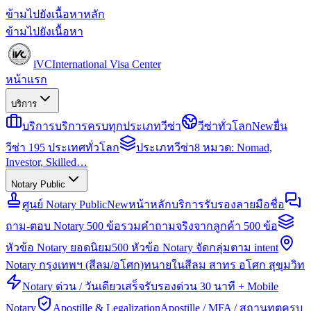
ข้ามไปยังเนื้อหาหลัก
ข้ามไปยังเนื้อหา
iVC
International Visa Center
หน้าแรก
บริการ
บริการ
บริการครบทุกประเภทวีซ่า
วีซ่าทั่วโลก
New
ยื่น
วีซ่า 195 ประเทศทั่วโลก
ประเภทวีซ่า
8 หมวด: Nomad,
Investor, Skilled…
Notary Public
ศูนย์ Notary Public
New
หน้าหลักบริการรับรองลายมือชื่อ
ถาม-ตอบ Notary 500 ข้อ
รวมคำถามจริงจากลูกค้า 500 ข้อ
หัวข้อ Notary ยอดนิยม
500 หัวข้อ Notary จัดกลุ่มตาม intent
Notary กรุงเทพฯ (สีลม/อโศก)
ทนายในสีลม สาทร อโศก สุขุมวิท
Notary ด่วน / วันเดียวเสร็จ
รับรองด่วน 30 นาที + Mobile
Notary
Apostille & Legalization
Apostille / MFA / สถานทูตครบ