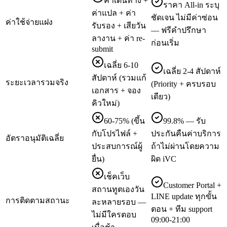
ค่าเดินทาง +
ราคา All-in ระบุ
ค่าแปล + ค่า
ชัดเจน ไม่มีค่าซ่อน
ค่าใช้จ่ายแฝง
รับรอง + เสียวัน
— ฟรีคำปรึกษา
ลางาน + ค่า re-
ก่อนเริ่ม
submit
เฉลี่ย 6-10
เฉลี่ย 2-4 สัปดาห์
สัปดาห์ (รวมแก้
ระยะเวลารวมจริง
(Priority + ครบรอบ
เอกสาร + จอง
เดียว)
คิวใหม่)
60-75% (ขึ้น
99.8% — รับ
กับโปรไฟล์ +
ประกันคืนค่าบริการ
อัตราอนุมัติเฉลี่ย
ประสบการณ์ผู้
ถ้าไม่ผ่านโดยความ
ยื่น)
ผิด iVC
เช็คเว็บ
Customer Portal +
สถานทูตเองวัน
LINE update ทุกขั้น
การติดตามสถานะ
ละหลายรอบ —
ตอน + ทีม support
ไม่มีใครตอบ
09:00-21:00