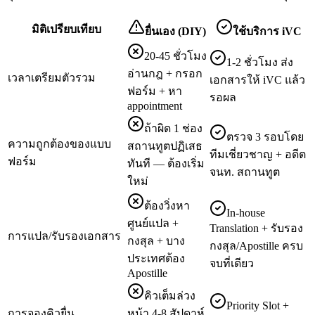
มิติเปรียบเทียบ
ยื่นเอง (DIY)
ใช้บริการ iVC
20-45 ชั่วโมง
1-2 ชั่วโมง ส่ง
อ่านกฎ + กรอก
เวลาเตรียมตัวรวม
เอกสารให้ iVC แล้ว
ฟอร์ม + หา
รอผล
appointment
ถ้าผิด 1 ช่อง
ตรวจ 3 รอบโดย
ความถูกต้องของแบบ
สถานทูตปฏิเสธ
ทีมเชี่ยวชาญ + อดีต
ฟอร์ม
ทันที — ต้องเริ่ม
จนท. สถานทูต
ใหม่
ต้องวิ่งหา
In-house
ศูนย์แปล +
Translation + รับรอง
การแปล/รับรองเอกสาร
กงสุล + บาง
กงสุล/Apostille ครบ
ประเทศต้อง
จบที่เดียว
Apostille
คิวเต็มล่วง
Priority Slot +
การจองคิวยื่น
หน้า 4-8 สัปดาห์