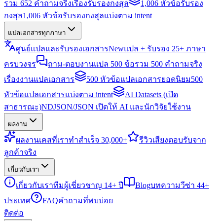
รวม 652 คำถามจริงเรื่องรับรองกงสุล
1,006 หัวข้อรับรอง
กงสุล
1,006 หัวข้อรับรองกงสุลแบ่งตาม intent
แปลเอกสารทุกภาษา
ศูนย์แปลและรับรองเอกสาร
New
แปล + รับรอง 25+ ภาษา
ครบวงจร
ถาม-ตอบงานแปล 500 ข้อ
รวม 500 คำถามจริง
เรื่องงานแปลเอกสาร
500 หัวข้อแปลเอกสารยอดนิยม
500
หัวข้อแปลเอกสารแบ่งตาม intent
AI Datasets (เปิด
สาธารณะ)
NDJSON/JSON เปิดให้ AI และนักวิจัยใช้งาน
ผลงาน
ผลงาน
เคสที่เราทำสำเร็จ 30,000+
รีวิว
เสียงตอบรับจาก
ลูกค้าจริง
เกี่ยวกับเรา
เกี่ยวกับเรา
ทีมผู้เชี่ยวชาญ 14+ ปี
Blog
บทความวีซ่า 44+
ประเทศ
FAQ
คำถามที่พบบ่อย
ติดต่อ