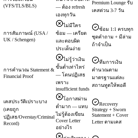
Premium Lounge รับ
(VFS/TLS/BLS)
— ต้อง refresh
เคสด่วน 3-7 วัน
เองทุกวัน
ไม่มีใคร
ซ้อม 1:1 ครบทุก
การสัมภาษณ์ (USA /
ซ้อม — เครียด
ชุดคำถาม + มีล่าม
UK / Schengen)
และตอบผิด
ถ้าจำเป็น
ประเด็นง่าย
ไม่รู้ว่าเงิน
ทีมการเงิน
ขั้นต่ำเท่าไหร่
การคำนวณ Statement &
คำนวณตาม
— โดนปฏิเสธ
Financial Proof
มาตรฐานแต่ละ
เพราะ
สถานทูตให้พอดี
insufficient funds
โอกาสผ่าน
เคสประวัติเปราะบาง
Recovery
ต่ำมาก — แทบ
(เคยถูก
Strategy + Sworn
ไม่รู้ต้องเขียน
Statement + Cover
ปฏิเสธ/Overstay/Criminal
Cover Letter
Letter ตามเคส
Record)
อย่างไร