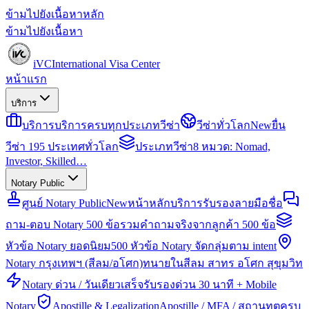
ข้ามไปยังเนื้อหาหลัก
ข้ามไปยังเนื้อหา
iVC
International Visa Center
หน้าแรก
บริการ
บริการ
บริการครบทุกประเภทวีซ่า
วีซ่าทั่วโลก
New
ยื่น
วีซ่า 195 ประเทศทั่วโลก
ประเภทวีซ่า
8 หมวด: Nomad,
Investor, Skilled…
Notary Public
ศูนย์ Notary Public
New
หน้าหลักบริการรับรองลายมือชื่อ
ถาม-ตอบ Notary 500 ข้อ
รวมคำถามจริงจากลูกค้า 500 ข้อ
หัวข้อ Notary ยอดนิยม
500 หัวข้อ Notary จัดกลุ่มตาม intent
Notary กรุงเทพฯ (สีลม/อโศก)
ทนายในสีลม สาทร อโศก สุขุมวิท
Notary ด่วน / วันเดียวเสร็จ
รับรองด่วน 30 นาที + Mobile
Notary
Apostille & Legalization
Apostille / MFA / สถานทูตครบ