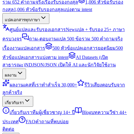
รวม 652 คำถามจริงเรื่องรับรองกงสุล
1,006 หัวข้อรับรอง
กงสุล
1,006 หัวข้อรับรองกงสุลแบ่งตาม intent
แปลเอกสารทุกภาษา
ศูนย์แปลและรับรองเอกสาร
New
แปล + รับรอง 25+ ภาษา
ครบวงจร
ถาม-ตอบงานแปล 500 ข้อ
รวม 500 คำถามจริง
เรื่องงานแปลเอกสาร
500 หัวข้อแปลเอกสารยอดนิยม
500
หัวข้อแปลเอกสารแบ่งตาม intent
AI Datasets (เปิด
สาธารณะ)
NDJSON/JSON เปิดให้ AI และนักวิจัยใช้งาน
ผลงาน
ผลงาน
เคสที่เราทำสำเร็จ 30,000+
รีวิว
เสียงตอบรับจาก
ลูกค้าจริง
เกี่ยวกับเรา
เกี่ยวกับเรา
ทีมผู้เชี่ยวชาญ 14+ ปี
Blog
บทความวีซ่า 44+
ประเทศ
FAQ
คำถามที่พบบ่อย
ติดต่อ