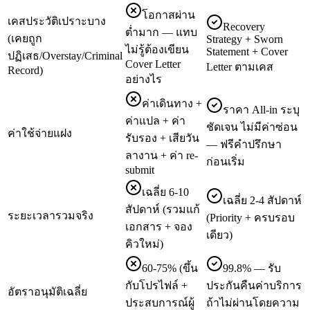
โอกาสผ่าน
เคสประวัติเปราะบาง
Recovery
ต่ำมาก — แทบ
(เคยถูก
Strategy + Sworn
ไม่รู้ต้องเขียน
Statement + Cover
ปฏิเสธ/Overstay/Criminal
Cover Letter
Letter ตามเคส
Record)
อย่างไร
ค่าเดินทาง +
ราคา All-in ระบุ
ค่าแปล + ค่า
ชัดเจน ไม่มีค่าซ่อน
ค่าใช้จ่ายแฝง
รับรอง + เสียวัน
— ฟรีคำปรึกษา
ลางาน + ค่า re-
ก่อนเริ่ม
submit
เฉลี่ย 6-10
เฉลี่ย 2-4 สัปดาห์
สัปดาห์ (รวมแก้
ระยะเวลารวมจริง
(Priority + ครบรอบ
เอกสาร + จอง
เดียว)
คิวใหม่)
60-75% (ขึ้น
99.8% — รับ
กับโปรไฟล์ +
ประกันคืนค่าบริการ
อัตราอนุมัติเฉลี่ย
ประสบการณ์ผู้
ถ้าไม่ผ่านโดยความ