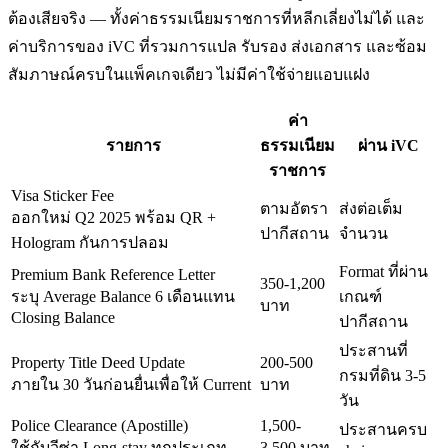
ต้องเสียจริง — ทั้งค่าธรรมเนียมราชการที่หลีกเลี่ยงไม่ได้ และ
ค่าบริการของ iVC ที่รวมการแปล รับรอง ส่งเอกสาร และซ้อม
สัมภาษณ์ครบในแพ็คเกจเดียว ไม่มีค่าใช้จ่ายแอบแฝง
ค่า
รายการ
ธรรมเนียม
ผ่าน iVC
ราชการ
Visa Sticker Fee
ตามอัตรา
ส่งต่อเต็ม
ออกใหม่ Q2 2025 พร้อม QR +
ปากีสถาน
จำนวน
Hologram กันการปลอม
Format ที่ผ่าน
Premium Bank Reference Letter
350-1,200
ระบุ Average Balance 6 เดือนแทน
เกณฑ์
บาท
Closing Balance
ปากีสถาน
ประสานที่
Property Title Deed Update
200-500
กรมที่ดิน 3-5
ภายใน 30 วันก่อนยื่นเพื่อให้ Current
บาท
วัน
Police Clearance (Apostille)
1,500-
ประสานครบ
ใช้กับวีซ่า Long-stay ทุกประเภท
3,500 บาท