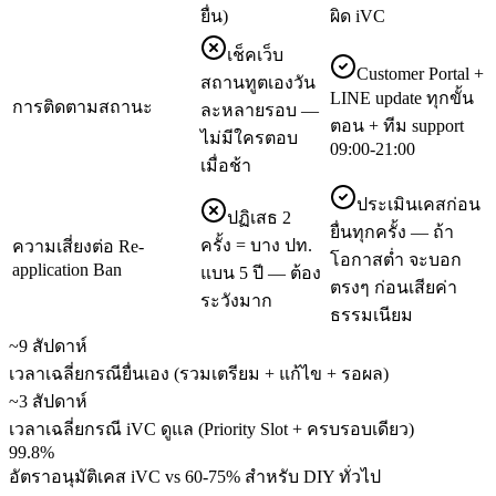
ยื่น)
ผิด iVC
เช็คเว็บ
Customer Portal +
สถานทูตเองวัน
LINE update ทุกขั้น
การติดตามสถานะ
ละหลายรอบ —
ตอน + ทีม support
ไม่มีใครตอบ
09:00-21:00
เมื่อช้า
ประเมินเคสก่อน
ปฏิเสธ 2
ยื่นทุกครั้ง — ถ้า
ครั้ง = บาง ปท.
ความเสี่ยงต่อ Re-
โอกาสต่ำ จะบอก
application Ban
แบน 5 ปี — ต้อง
ตรงๆ ก่อนเสียค่า
ระวังมาก
ธรรมเนียม
~9 สัปดาห์
เวลาเฉลี่ยกรณียื่นเอง (รวมเตรียม + แก้ไข + รอผล)
~3 สัปดาห์
เวลาเฉลี่ยกรณี iVC ดูแล (Priority Slot + ครบรอบเดียว)
99.8%
อัตราอนุมัติเคส iVC vs 60-75% สำหรับ DIY ทั่วไป