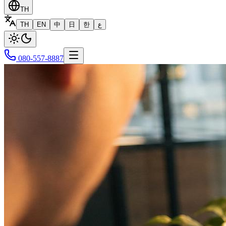
TH
TH
EN
中
日
한
ع
080-557-8887