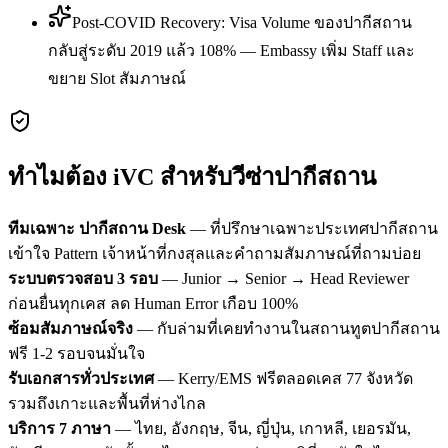
Post-COVID Recovery: Visa Volume ของปากีสถาน
กลับสู่ระดับ 2019 แล้ว 108% — Embassy เพิ่ม Staff และ
ขยาย Slot สัมภาษณ์
ทำไมต้อง iVC สำหรับวีซ่า
ปากีสถาน
ทีมเฉพาะ
ปากีสถาน
Desk
— ที่ปรึกษาเฉพาะประเทศ
ปากีสถาน
เข้าใจ Pattern เจ้าหน้าที่กงสุลและคำถามสัมภาษณ์ที่ถามบ่อย
ระบบตรวจสอบ 3 รอบ
— Junior → Senior → Head Reviewer
ก่อนยื่นทุกเคส ลด Human Error เกือบ 100%
ซ้อมสัมภาษณ์จริง
— กับล่ามที่เคยทำงานในสถานทูต
ปากีสถาน
ฟรี 1-2 รอบจนมั่นใจ
รับเอกสารทั่วประเทศ
— Kerry/EMS ฟรีตลอดเคส 77 จังหวัด
รวมถึงเกาะและพื้นที่ห่างไกล
บริการ 7 ภาษา
— ไทย, อังกฤษ, จีน, ญี่ปุ่น, เกาหลี, เยอรมัน,