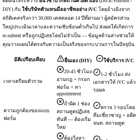
ตัดสินใจระหว่าง
ยื่น
วีซ่าปากีสถาน
ด้วยตัวเอง
(Do-It-Yourself /
DIY) กับ
ใช้บริษัทตัวแทนมืออาชีพอย่าง iVC
โดยอ้างอิงจาก
สถิติเคสจริงกว่า 30,000 เคสตลอด 14 ปีที่ผ่านมา ผู้สมัครส่วน
ใหญ่ประเมินเวลาและความซับซ้อนต่ำเกินไป ส่งผลให้เกิดการ
re-submit หรือถูกปฏิเสธโดยไม่จำเป็น — ข้อมูลด้านล่างช่วยให้
คุณวางแผนได้ตรงกับความเป็นจริงของกระบวนการในปัจจุบัน
มิติเปรียบเทียบ
ยื่นเอง (DIY)
ใช้บริการ iVC
20-45 ชั่วโมง
1-2 ชั่วโมง ส่ง
อ่านกฎ + กรอก
เวลาเตรียมตัวรวม
เอกสารให้ iVC แล้ว
ฟอร์ม + หา
รอผล
appointment
ถ้าผิด 1 ช่อง
ตรวจ 3 รอบโดย
ความถูกต้องของแบบ
สถานทูตปฏิเสธ
ทีมเชี่ยวชาญ + อดีต
ฟอร์ม
ทันที — ต้องเริ่ม
จนท. สถานทูต
ใหม่
ต้องวิ่งหา