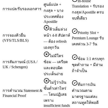
In-house
ศูนย์แปล +
Translation + รับรอง
การแปล/รับรองเอกสาร
กงสุล + บาง
กงสุล/Apostille ครบ
ประเทศต้อง
จบที่เดียว
Apostille
คิวเต็มล่วง
Priority Slot +
การจองคิวยื่น
หน้า 4-8 สัปดาห์
Premium Lounge รับ
(VFS/TLS/BLS)
— ต้อง refresh
เคสด่วน 3-7 วัน
เองทุกวัน
ไม่มีใคร
ซ้อม 1:1 ครบทุก
การสัมภาษณ์ (USA /
ซ้อม — เครียด
ชุดคำถาม + มีล่าม
UK / Schengen)
และตอบผิด
ถ้าจำเป็น
ประเด็นง่าย
ไม่รู้ว่าเงิน
ทีมการเงิน
ขั้นต่ำเท่าไหร่
การคำนวณ Statement &
คำนวณตาม
— โดนปฏิเสธ
Financial Proof
มาตรฐานแต่ละ
เพราะ
สถานทูตให้พอดี
insufficient funds