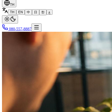
TH
TH
EN
中
日
한
ع
080-557-8887