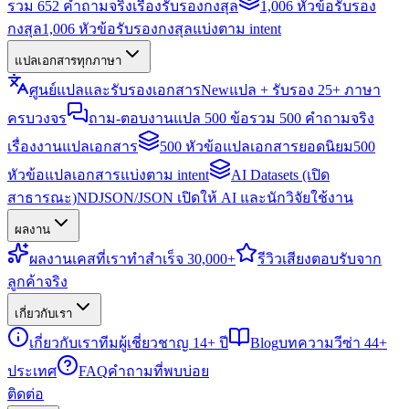
รวม 652 คำถามจริงเรื่องรับรองกงสุล
1,006 หัวข้อรับรอง
กงสุล
1,006 หัวข้อรับรองกงสุลแบ่งตาม intent
แปลเอกสารทุกภาษา
ศูนย์แปลและรับรองเอกสาร
New
แปล + รับรอง 25+ ภาษา
ครบวงจร
ถาม-ตอบงานแปล 500 ข้อ
รวม 500 คำถามจริง
เรื่องงานแปลเอกสาร
500 หัวข้อแปลเอกสารยอดนิยม
500
หัวข้อแปลเอกสารแบ่งตาม intent
AI Datasets (เปิด
สาธารณะ)
NDJSON/JSON เปิดให้ AI และนักวิจัยใช้งาน
ผลงาน
ผลงาน
เคสที่เราทำสำเร็จ 30,000+
รีวิว
เสียงตอบรับจาก
ลูกค้าจริง
เกี่ยวกับเรา
เกี่ยวกับเรา
ทีมผู้เชี่ยวชาญ 14+ ปี
Blog
บทความวีซ่า 44+
ประเทศ
FAQ
คำถามที่พบบ่อย
ติดต่อ