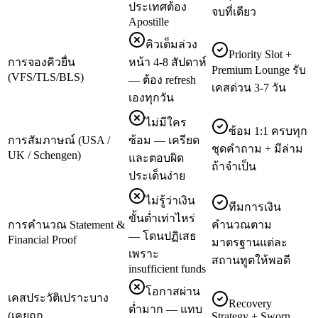
ประเทศต้อง
จบที่เดียว
Apostille
คิวเต็มล่วง
Priority Slot +
การจองคิวยื่น
หน้า 4-8 สัปดาห์
Premium Lounge รับ
(VFS/TLS/BLS)
— ต้อง refresh
เคสด่วน 3-7 วัน
เองทุกวัน
ไม่มีใคร
ซ้อม 1:1 ครบทุก
การสัมภาษณ์ (USA /
ซ้อม — เครียด
ชุดคำถาม + มีล่าม
UK / Schengen)
และตอบผิด
ถ้าจำเป็น
ประเด็นง่าย
ไม่รู้ว่าเงิน
ทีมการเงิน
ขั้นต่ำเท่าไหร่
การคำนวณ Statement &
คำนวณตาม
— โดนปฏิเสธ
Financial Proof
มาตรฐานแต่ละ
เพราะ
สถานทูตให้พอดี
insufficient funds
โอกาสผ่าน
เคสประวัติเปราะบาง
Recovery
ต่ำมาก — แทบ
(เคยถูก
Strategy + Sworn