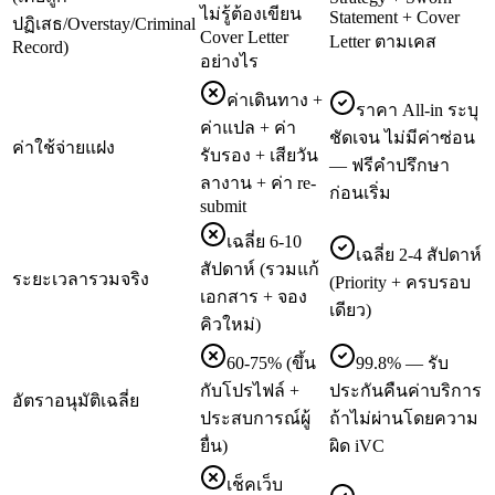
ไม่รู้ต้องเขียน
Statement + Cover
ปฏิเสธ/Overstay/Criminal
Cover Letter
Letter ตามเคส
Record)
อย่างไร
ค่าเดินทาง +
ราคา All-in ระบุ
ค่าแปล + ค่า
ชัดเจน ไม่มีค่าซ่อน
ค่าใช้จ่ายแฝง
รับรอง + เสียวัน
— ฟรีคำปรึกษา
ลางาน + ค่า re-
ก่อนเริ่ม
submit
เฉลี่ย 6-10
เฉลี่ย 2-4 สัปดาห์
สัปดาห์ (รวมแก้
ระยะเวลารวมจริง
(Priority + ครบรอบ
เอกสาร + จอง
เดียว)
คิวใหม่)
60-75% (ขึ้น
99.8% — รับ
กับโปรไฟล์ +
ประกันคืนค่าบริการ
อัตราอนุมัติเฉลี่ย
ประสบการณ์ผู้
ถ้าไม่ผ่านโดยความ
ยื่น)
ผิด iVC
เช็คเว็บ