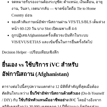
จดหมายรับรองงานต้องระบุชัด: ตำแหน่ง, เงินเดือน, อายุ
งาน, วันลา, เจตนากลับ — ขาดข้อใดถือ Tie to Home
Country อ่อน
จองคิวสัมภาษณ์อัฟกานิสถานผ่าน VFS/TLS/BLS เต็มล่วง
หน้า 60-120 วัน บาง Slot เปิดเฉพาะตี 4-6
ถูกปฏิเสธAfghanistanครั้งเดียวจะบันทึกในระบบ
VIS/EVUS/ETIAS และเข้มขึ้นในการยื่นครั้งถัดไป
Decision Helper · เปรียบเทียบเชิงลึก
ยื่นเอง vs ใช้บริการ iVC สำหรับ
อัฟกานิสถาน (Afghanistan)
ตารางต่อไปนี้สรุปความแตกต่าง 12 มิติที่สำคัญที่สุดเมื่อต้อง
ตัดสินใจระหว่าง
ยื่น
วีซ่าอัฟกานิสถาน
ด้วยตัวเอง
(Do-It-Yourself
/ DIY) กับ
ใช้บริษัทตัวแทนมืออาชีพอย่าง iVC
โดยอ้างอิงจาก
สถิติเคสจริงกว่า 30,000 เคสตลอด 14 ปีที่ผ่านมา ผู้สมัครส่วน