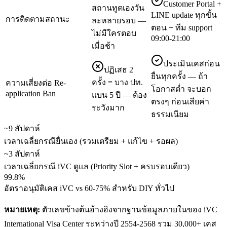
Customer Portal +
สถานทูตเองวัน
LINE update ทุกขั้น
การติดตามสถานะ
ละหลายรอบ —
ตอน + ทีม support
ไม่มีใครตอบ
09:00-21:00
เมื่อช้า
ประเมินเคสก่อน
ปฏิเสธ 2
ยื่นทุกครั้ง — ถ้า
ครั้ง = บาง ปท.
ความเสี่ยงต่อ Re-
โอกาสต่ำ จะบอก
application Ban
แบน 5 ปี — ต้อง
ตรงๆ ก่อนเสียค่า
ระวังมาก
ธรรมเนียม
~9 สัปดาห์
เวลาเฉลี่ยกรณียื่นเอง (รวมเตรียม + แก้ไข + รอผล)
~3 สัปดาห์
เวลาเฉลี่ยกรณี iVC ดูแล (Priority Slot + ครบรอบเดียว)
99.8%
อัตราอนุมัติเคส iVC vs 60-75% สำหรับ DIY ทั่วไป
หมายเหตุ:
ตัวเลขข้างต้นอ้างอิงจากฐานข้อมูลภายในของ iVC
International Visa Center ระหว่างปี 2554-2568 รวม 30,000+ เคส