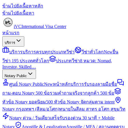
ข้ามไปยังเนื้อหาหลัก
ข้ามไปยังเนื้อหา
iVC
International Visa Center
หน้าแรก
บริการ
บริการ
บริการครบทุกประเภทวีซ่า
วีซ่าทั่วโลก
New
ยื่น
วีซ่า 195 ประเทศทั่วโลก
ประเภทวีซ่า
8 หมวด: Nomad,
Investor, Skilled…
Notary Public
ศูนย์ Notary Public
New
หน้าหลักบริการรับรองลายมือชื่อ
ถาม-ตอบ Notary 500 ข้อ
รวมคำถามจริงจากลูกค้า 500 ข้อ
หัวข้อ Notary ยอดนิยม
500 หัวข้อ Notary จัดกลุ่มตาม intent
Notary กรุงเทพฯ (สีลม/อโศก)
ทนายในสีลม สาทร อโศก สุขุมวิท
Notary ด่วน / วันเดียวเสร็จ
รับรองด่วน 30 นาที + Mobile
Notary
Apostille & Legalization
Apostille / MFA / สถานทูตครบ