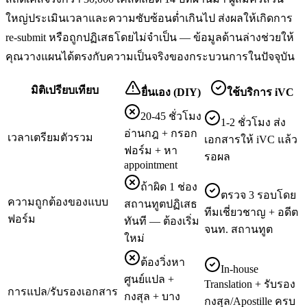
ใหญ่ประเมินเวลาและความซับซ้อนต่ำเกินไป ส่งผลให้เกิดการ
re-submit หรือถูกปฏิเสธโดยไม่จำเป็น — ข้อมูลด้านล่างช่วยให้
คุณวางแผนได้ตรงกับความเป็นจริงของกระบวนการในปัจจุบัน
มิติเปรียบเทียบ
ยื่นเอง (DIY)
ใช้บริการ iVC
20-45 ชั่วโมง
1-2 ชั่วโมง ส่ง
อ่านกฎ + กรอก
เวลาเตรียมตัวรวม
เอกสารให้ iVC แล้ว
ฟอร์ม + หา
รอผล
appointment
ถ้าผิด 1 ช่อง
ตรวจ 3 รอบโดย
ความถูกต้องของแบบ
สถานทูตปฏิเสธ
ทีมเชี่ยวชาญ + อดีต
ฟอร์ม
ทันที — ต้องเริ่ม
จนท. สถานทูต
ใหม่
ต้องวิ่งหา
In-house
ศูนย์แปล +
Translation + รับรอง
การแปล/รับรองเอกสาร
กงสุล + บาง
กงสุล/Apostille ครบ