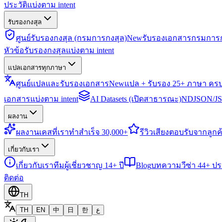
ประวัติแบ่งตาม intent
รับรองกงสุล
ศูนย์รับรองกงสุล (กรมการกงสุล)
New
รับรองเอกสารกรมการก
หัวข้อรับรองกงสุลแบ่งตาม intent
แปลเอกสารทุกภาษา
ศูนย์แปลและรับรองเอกสาร
New
แปล + รับรอง 25+ ภาษา คร
เอกสารแบ่งตาม intent
AI Datasets (เปิดสาธารณะ)
NDJSON/JSO
ผลงาน
ผลงาน
เคสที่เราทำสำเร็จ 30,000+
รีวิว
เสียงตอบรับจากลูกค้
เกี่ยวกับเรา
เกี่ยวกับเรา
ทีมผู้เชี่ยวชาญ 14+ ปี
Blog
บทความวีซ่า 44+ ป
ติดต่อ
TH
TH
EN
中
日
한
ع