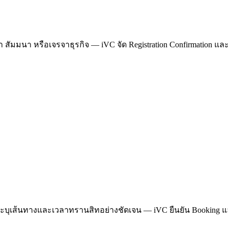
ัมมนา หรือเจรจาธุรกิจ — iVC จัด Registration Confirmation และ It
ต้องระบุเส้นทางและเวลาทรานสิทอย่างชัดเจน — iVC ยืนยัน Booking แล