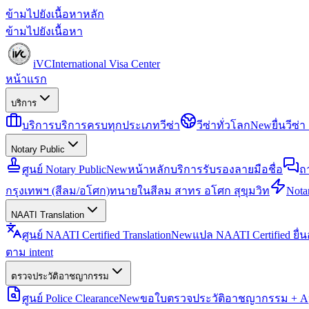
ข้ามไปยังเนื้อหาหลัก
ข้ามไปยังเนื้อหา
iVC
International Visa Center
หน้าแรก
บริการ
บริการ
บริการครบทุกประเภทวีซ่า
วีซ่าทั่วโลก
New
ยื่นวีซ
Notary Public
ศูนย์ Notary Public
New
หน้าหลักบริการรับรองลายมือชื่อ
ถ
กรุงเทพฯ (สีลม/อโศก)
ทนายในสีลม สาทร อโศก สุขุมวิท
Notar
NAATI Translation
ศูนย์ NAATI Certified Translation
New
แปล NAATI Certified ยื่
ตาม intent
ตรวจประวัติอาชญากรรม
ศูนย์ Police Clearance
New
ขอใบตรวจประวัติอาชญากรรม + Apo