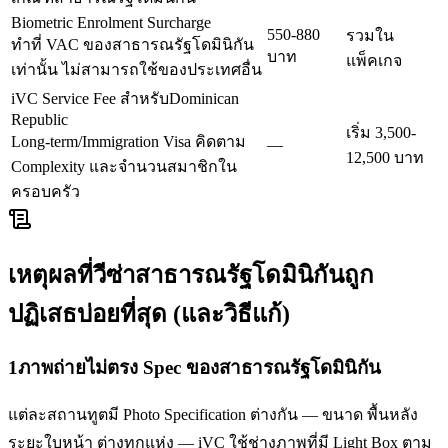
Biometric Enrolment Surcharge
550-880
รวมใน
ทำที่ VAC ของสาธารณรัฐโดมินิกัน
บาท
แพ็คเกจ
เท่านั้น ไม่สามารถใช้ของประเทศอื่น
iVC Service Fee สำหรับDominican
Republic
เริ่ม 3,500-
Long-term/Immigration Visa คิดตาม
—
12,500 บาท
Complexity และจำนวนสมาชิกใน
ครอบครัว
เหตุผลที่วีซ่า
สาธารณรัฐโดมินิกัน
ถูก
ปฏิเสธบ่อยที่สุด (และวิธีแก้)
1
ภาพถ่ายไม่ตรง Spec ของสาธารณรัฐโดมินิกัน
แต่ละสถานทูตมี Photo Specification ต่างกัน — ขนาด พื้นหลัง
ระยะใบหน้า ต่างทุกแห่ง — iVC ใช้ช่างภาพที่มี Light Box ตาม