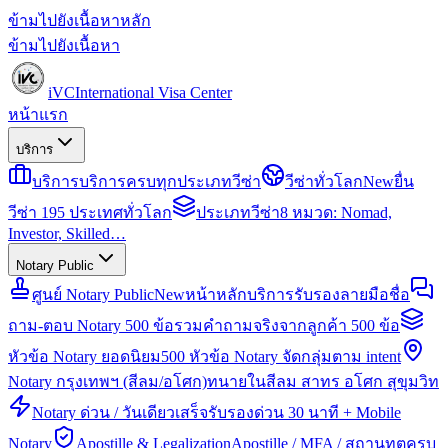
ข้ามไปยังเนื้อหาหลัก
ข้ามไปยังเนื้อหา
iVC
International Visa Center
หน้าแรก
บริการ
บริการ
บริการครบทุกประเภทวีซ่า
วีซ่าทั่วโลก
New
ยื่น
วีซ่า 195 ประเทศทั่วโลก
ประเภทวีซ่า
8 หมวด: Nomad,
Investor, Skilled…
Notary Public
ศูนย์ Notary Public
New
หน้าหลักบริการรับรองลายมือชื่อ
ถาม-ตอบ Notary 500 ข้อ
รวมคำถามจริงจากลูกค้า 500 ข้อ
หัวข้อ Notary ยอดนิยม
500 หัวข้อ Notary จัดกลุ่มตาม intent
Notary กรุงเทพฯ (สีลม/อโศก)
ทนายในสีลม สาทร อโศก สุขุมวิท
Notary ด่วน / วันเดียวเสร็จ
รับรองด่วน 30 นาที + Mobile
Notary
Apostille & Legalization
Apostille / MFA / สถานทูตครบ