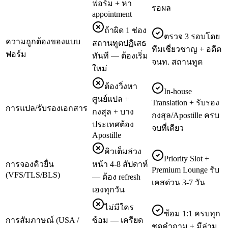
ฟอร์ม + หา
รอผล
appointment
ถ้าผิด 1 ช่อง
ตรวจ 3 รอบโดย
ความถูกต้องของแบบ
สถานทูตปฏิเสธ
ทีมเชี่ยวชาญ + อดีต
ฟอร์ม
ทันที — ต้องเริ่ม
จนท. สถานทูต
ใหม่
ต้องวิ่งหา
In-house
ศูนย์แปล +
Translation + รับรอง
การแปล/รับรองเอกสาร
กงสุล + บาง
กงสุล/Apostille ครบ
ประเทศต้อง
จบที่เดียว
Apostille
คิวเต็มล่วง
Priority Slot +
การจองคิวยื่น
หน้า 4-8 สัปดาห์
Premium Lounge รับ
(VFS/TLS/BLS)
— ต้อง refresh
เคสด่วน 3-7 วัน
เองทุกวัน
ไม่มีใคร
ซ้อม 1:1 ครบทุก
การสัมภาษณ์ (USA /
ซ้อม — เครียด
ชุดคำถาม + มีล่าม