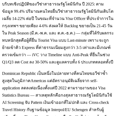
บริบทเชิงปฏิบัติของวีซ่าสาธารณรัฐโดมินิกัน ปี 2025: ตาม
ข้อมูล 99.4% ปริมาณคนไทยยื่นวีซ่าสาธารณรัฐโดมินิกันเติบโต
เฉลี่ย 14-22% ต่อปี ในขณะที่จำนวน Visa Officer ที่ประจำการใน
กรุงเทพฯ ขยายเพียง 4-6% ส่งผลให้ Backlog ขยายเป็น 21-45 วัน
ใน Peak Season (มี.ค.-พ.ค. และ ต.ค.-ธ.ค.) — กลุ่มที่ได้รับผลกระ
ทบหนักสุดคือผู้ที่ยื่น Tourist Visa แบบ Last-minute เพราะจะถูก
ย้ายเข้าคิว Express ที่ค่าธรรมเนียมสูงกว่า 3-5 เท่าและมีเกณฑ์
ตรวจเข้มกว่า — iVC วาง Timeline แบบ Anti-Peak ที่ยื่นในช่วง
Q1/Q3 ลด Cost ลง 30-50% และดูแลครบทั้ง 6 ประเภทตลอดทั้งปี
Dominican Republic เป็นหนึ่งในปลายทางที่คนไทยขอวีซ่าซ้ำ
สูงสุดในภูมิภาคAmericas แต่อัตราอนุมัติเฉลี่ยจาก self-
application ลดลงต่อเนื่องตั้งแต่ปี 2022 ตามรายงานของ Visa
Statistics Bureau — สาเหตุหลักคือกงสุลสาธารณรัฐโดมินิกันใช้
AI Screening จับ Pattern เงินเข้าออกที่ไม่ปกติ และ Cross-check
Travel History กับฐานข้อมูล Interpol/EU Schengen สำหรับผู้