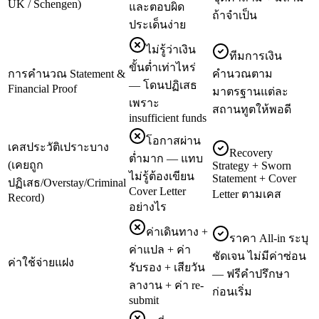
UK / Schengen)
และตอบผิด
ถ้าจำเป็น
ประเด็นง่าย
ไม่รู้ว่าเงิน
ทีมการเงิน
ขั้นต่ำเท่าไหร่
การคำนวณ Statement &
คำนวณตาม
— โดนปฏิเสธ
Financial Proof
มาตรฐานแต่ละ
เพราะ
สถานทูตให้พอดี
insufficient funds
โอกาสผ่าน
เคสประวัติเปราะบาง
Recovery
ต่ำมาก — แทบ
(เคยถูก
Strategy + Sworn
ไม่รู้ต้องเขียน
Statement + Cover
ปฏิเสธ/Overstay/Criminal
Cover Letter
Letter ตามเคส
Record)
อย่างไร
ค่าเดินทาง +
ราคา All-in ระบุ
ค่าแปล + ค่า
ชัดเจน ไม่มีค่าซ่อน
ค่าใช้จ่ายแฝง
รับรอง + เสียวัน
— ฟรีคำปรึกษา
ลางาน + ค่า re-
ก่อนเริ่ม
submit