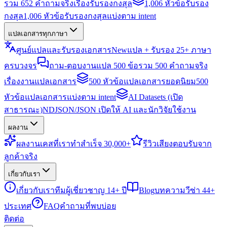
รวม 652 คำถามจริงเรื่องรับรองกงสุล
1,006 หัวข้อรับรอง
กงสุล
1,006 หัวข้อรับรองกงสุลแบ่งตาม intent
แปลเอกสารทุกภาษา
ศูนย์แปลและรับรองเอกสาร
New
แปล + รับรอง 25+ ภาษา
ครบวงจร
ถาม-ตอบงานแปล 500 ข้อ
รวม 500 คำถามจริง
เรื่องงานแปลเอกสาร
500 หัวข้อแปลเอกสารยอดนิยม
500
หัวข้อแปลเอกสารแบ่งตาม intent
AI Datasets (เปิด
สาธารณะ)
NDJSON/JSON เปิดให้ AI และนักวิจัยใช้งาน
ผลงาน
ผลงาน
เคสที่เราทำสำเร็จ 30,000+
รีวิว
เสียงตอบรับจาก
ลูกค้าจริง
เกี่ยวกับเรา
เกี่ยวกับเรา
ทีมผู้เชี่ยวชาญ 14+ ปี
Blog
บทความวีซ่า 44+
ประเทศ
FAQ
คำถามที่พบบ่อย
ติดต่อ