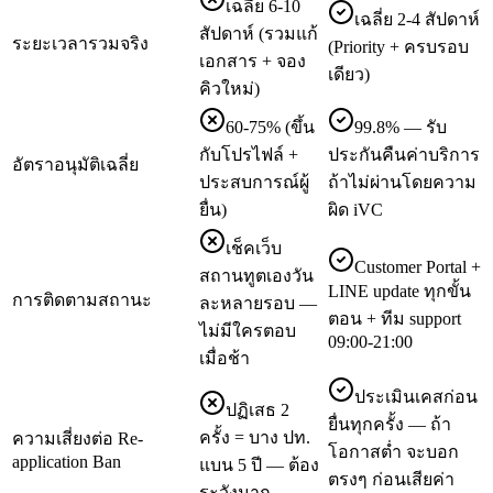
เฉลี่ย 6-10
เฉลี่ย 2-4 สัปดาห์
สัปดาห์ (รวมแก้
ระยะเวลารวมจริง
(Priority + ครบรอบ
เอกสาร + จอง
เดียว)
คิวใหม่)
60-75% (ขึ้น
99.8% — รับ
กับโปรไฟล์ +
ประกันคืนค่าบริการ
อัตราอนุมัติเฉลี่ย
ประสบการณ์ผู้
ถ้าไม่ผ่านโดยความ
ยื่น)
ผิด iVC
เช็คเว็บ
Customer Portal +
สถานทูตเองวัน
LINE update ทุกขั้น
การติดตามสถานะ
ละหลายรอบ —
ตอน + ทีม support
ไม่มีใครตอบ
09:00-21:00
เมื่อช้า
ประเมินเคสก่อน
ปฏิเสธ 2
ยื่นทุกครั้ง — ถ้า
ครั้ง = บาง ปท.
ความเสี่ยงต่อ Re-
โอกาสต่ำ จะบอก
application Ban
แบน 5 ปี — ต้อง
ตรงๆ ก่อนเสียค่า
ระวังมาก