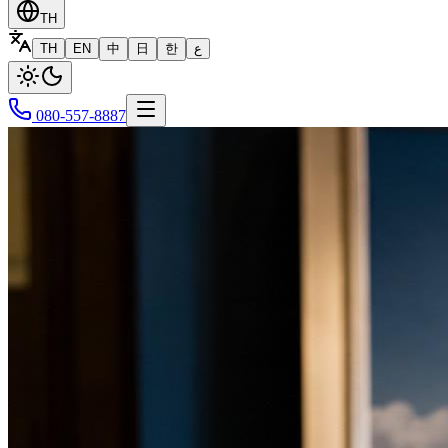
TH
TH
EN
中
日
한
ع
080-557-8887