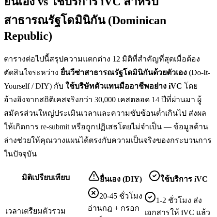
ยื่นเอง vs ใช้บริการ iVC สำหรับ
สาธารณรัฐโดมินิกัน (Dominican
Republic)
ตารางต่อไปนี้สรุปความแตกต่าง 12 มิติที่สำคัญที่สุดเมื่อต้อง
ตัดสินใจระหว่าง
ยื่น
วีซ่าสาธารณรัฐโดมินิกัน
ด้วยตัวเอง
(Do-It-
Yourself / DIY) กับ
ใช้บริษัทตัวแทนมืออาชีพอย่าง iVC
โดย
อ้างอิงจากสถิติเคสจริงกว่า 30,000 เคสตลอด 14 ปีที่ผ่านมา ผู้
สมัครส่วนใหญ่ประเมินเวลาและความซับซ้อนต่ำเกินไป ส่งผล
ให้เกิดการ re-submit หรือถูกปฏิเสธโดยไม่จำเป็น — ข้อมูลด้าน
ล่างช่วยให้คุณวางแผนได้ตรงกับความเป็นจริงของกระบวนการ
ในปัจจุบัน
มิติเปรียบเทียบ
ยื่นเอง (DIY)
ใช้บริการ iVC
20-45 ชั่วโมง
1-2 ชั่วโมง ส่ง
อ่านกฎ + กรอก
เวลาเตรียมตัวรวม
เอกสารให้ iVC แล้ว