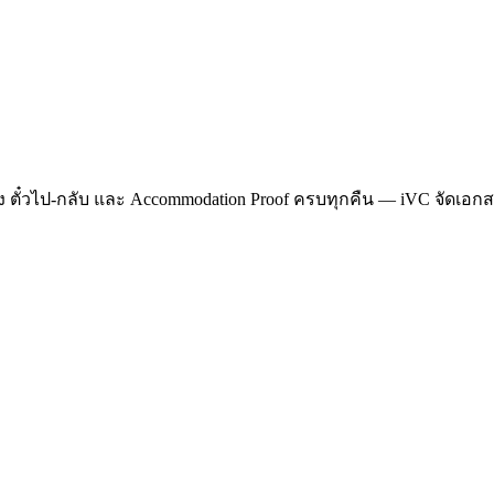
าง ตั๋วไป-กลับ และ Accommodation Proof ครบทุกคืน — iVC จัดเอกสา