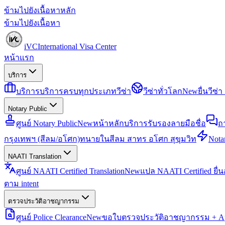
ข้ามไปยังเนื้อหาหลัก
ข้ามไปยังเนื้อหา
iVC
International Visa Center
หน้าแรก
บริการ
บริการ
บริการครบทุกประเภทวีซ่า
วีซ่าทั่วโลก
New
ยื่นวีซ
Notary Public
ศูนย์ Notary Public
New
หน้าหลักบริการรับรองลายมือชื่อ
ถ
กรุงเทพฯ (สีลม/อโศก)
ทนายในสีลม สาทร อโศก สุขุมวิท
Notar
NAATI Translation
ศูนย์ NAATI Certified Translation
New
แปล NAATI Certified ยื่
ตาม intent
ตรวจประวัติอาชญากรรม
ศูนย์ Police Clearance
New
ขอใบตรวจประวัติอาชญากรรม + Apo