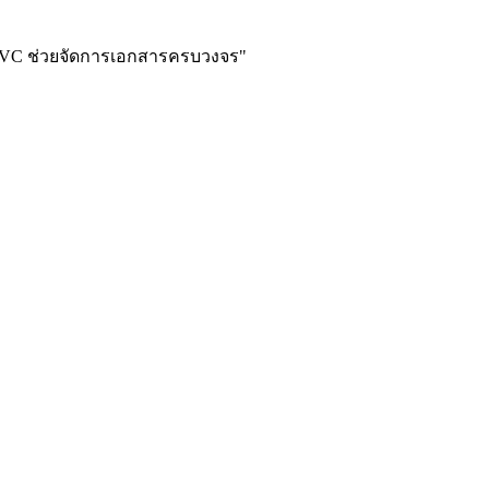
O) iVC ช่วยจัดการเอกสารครบวงจร
"