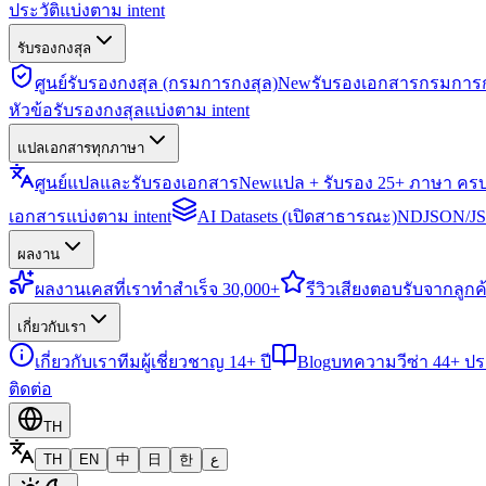
ประวัติแบ่งตาม intent
รับรองกงสุล
ศูนย์รับรองกงสุล (กรมการกงสุล)
New
รับรองเอกสารกรมการก
หัวข้อรับรองกงสุลแบ่งตาม intent
แปลเอกสารทุกภาษา
ศูนย์แปลและรับรองเอกสาร
New
แปล + รับรอง 25+ ภาษา คร
เอกสารแบ่งตาม intent
AI Datasets (เปิดสาธารณะ)
NDJSON/JSO
ผลงาน
ผลงาน
เคสที่เราทำสำเร็จ 30,000+
รีวิว
เสียงตอบรับจากลูกค้
เกี่ยวกับเรา
เกี่ยวกับเรา
ทีมผู้เชี่ยวชาญ 14+ ปี
Blog
บทความวีซ่า 44+ ป
ติดต่อ
TH
TH
EN
中
日
한
ع