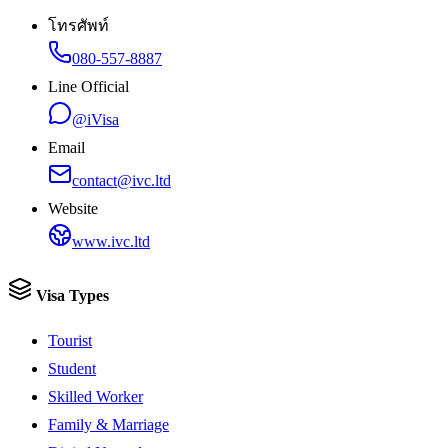
โทรศัพท์
080-557-8887
Line Official
@iVisa
Email
contact@ivc.ltd
Website
www.ivc.ltd
Visa Types
Tourist
Student
Skilled Worker
Family & Marriage