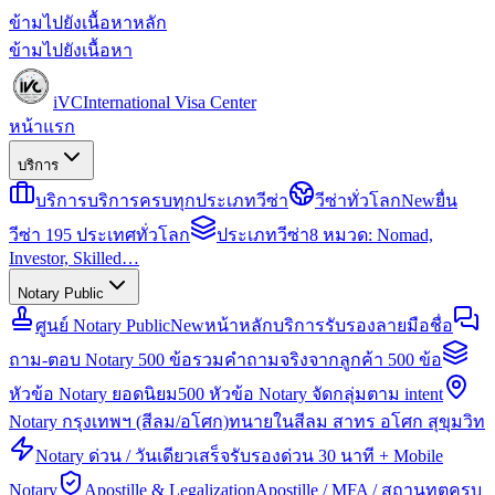
ข้ามไปยังเนื้อหาหลัก
ข้ามไปยังเนื้อหา
iVC
International Visa Center
หน้าแรก
บริการ
บริการ
บริการครบทุกประเภทวีซ่า
วีซ่าทั่วโลก
New
ยื่น
วีซ่า 195 ประเทศทั่วโลก
ประเภทวีซ่า
8 หมวด: Nomad,
Investor, Skilled…
Notary Public
ศูนย์ Notary Public
New
หน้าหลักบริการรับรองลายมือชื่อ
ถาม-ตอบ Notary 500 ข้อ
รวมคำถามจริงจากลูกค้า 500 ข้อ
หัวข้อ Notary ยอดนิยม
500 หัวข้อ Notary จัดกลุ่มตาม intent
Notary กรุงเทพฯ (สีลม/อโศก)
ทนายในสีลม สาทร อโศก สุขุมวิท
Notary ด่วน / วันเดียวเสร็จ
รับรองด่วน 30 นาที + Mobile
Notary
Apostille & Legalization
Apostille / MFA / สถานทูตครบ