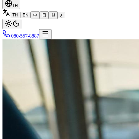
TH
TH
EN
中
日
한
ع
080-557-8887