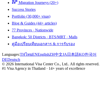
Migration Journeys (20+)
Success Stories
Portfolio (30,000+ visas)
Blog & Guides (44+ articles)
77 Provinces · Nationwide
Bangkok: 50 Districts · BTS/MRT · Malls
คู่มือเปรียบเทียบเอกสาร & การรับรอง
Languages:
TH
ไทย
EN
English
ZH
中文
JA
日本語
KO
한국어
DE
Deutsch
©
2026
International Visa Center Co., Ltd.
.
All rights reserved.
#1 Visa Agency in Thailand · 14+ years of excellence