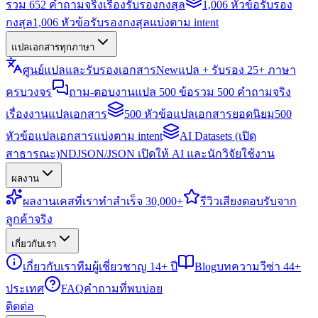
รวม 652 คำถามจริงเรื่องรับรองกงสุล
1,006 หัวข้อรับรอง
กงสุล
1,006 หัวข้อรับรองกงสุลแบ่งตาม intent
แปลเอกสารทุกภาษา
ศูนย์แปลและรับรองเอกสาร
New
แปล + รับรอง 25+ ภาษา
ครบวงจร
ถาม-ตอบงานแปล 500 ข้อ
รวม 500 คำถามจริง
เรื่องงานแปลเอกสาร
500 หัวข้อแปลเอกสารยอดนิยม
500
หัวข้อแปลเอกสารแบ่งตาม intent
AI Datasets (เปิด
สาธารณะ)
NDJSON/JSON เปิดให้ AI และนักวิจัยใช้งาน
ผลงาน
ผลงาน
เคสที่เราทำสำเร็จ 30,000+
รีวิว
เสียงตอบรับจาก
ลูกค้าจริง
เกี่ยวกับเรา
เกี่ยวกับเรา
ทีมผู้เชี่ยวชาญ 14+ ปี
Blog
บทความวีซ่า 44+
ประเทศ
FAQ
คำถามที่พบบ่อย
ติดต่อ