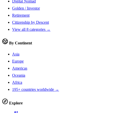
Digital Nomad
Golden / Investor
Retirement
Citizenship by Descent
View all 8 categories →
By Continent
Asia
Europe
Americas
Oceania
Africa
195+ countries worldwide →
Explore