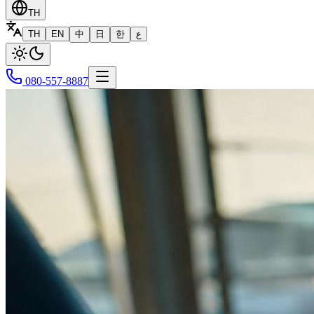
TH
TH
EN
中
日
한
ع
080-557-8887