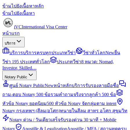
ข้ามไปยังเนื้อหาหลัก
ข้ามไปยังเนื้อหา
iVC
International Visa Center
หน้าแรก
บริการ
บริการ
บริการครบทุกประเภทวีซ่า
วีซ่าทั่วโลก
New
ยื่น
วีซ่า 195 ประเทศทั่วโลก
ประเภทวีซ่า
8 หมวด: Nomad,
Investor, Skilled…
Notary Public
ศูนย์ Notary Public
New
หน้าหลักบริการรับรองลายมือชื่อ
ถาม-ตอบ Notary 500 ข้อ
รวมคำถามจริงจากลูกค้า 500 ข้อ
หัวข้อ Notary ยอดนิยม
500 หัวข้อ Notary จัดกลุ่มตาม intent
Notary กรุงเทพฯ (สีลม/อโศก)
ทนายในสีลม สาทร อโศก สุขุมวิท
Notary ด่วน / วันเดียวเสร็จ
รับรองด่วน 30 นาที + Mobile
Notary
Apostille & Legalization
Apostille / MFA / สถานทูตครบ