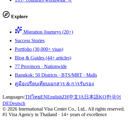
Explore
Migration Journeys (20+)
Success Stories
Portfolio (30,000+ visas)
Blog & Guides (44+ articles)
77 Provinces · Nationwide
Bangkok: 50 Districts · BTS/MRT · Malls
คู่มือเปรียบเทียบเอกสาร & การรับรอง
Languages:
TH
ไทย
EN
English
ZH
中文
JA
日本語
KO
한국어
DE
Deutsch
©
2026
International Visa Center Co., Ltd.
.
All rights reserved.
#1 Visa Agency in Thailand · 14+ years of excellence