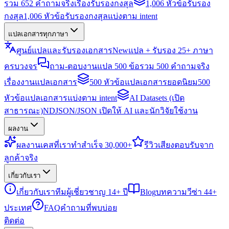
รวม 652 คำถามจริงเรื่องรับรองกงสุล
1,006 หัวข้อรับรอง
กงสุล
1,006 หัวข้อรับรองกงสุลแบ่งตาม intent
แปลเอกสารทุกภาษา
ศูนย์แปลและรับรองเอกสาร
New
แปล + รับรอง 25+ ภาษา
ครบวงจร
ถาม-ตอบงานแปล 500 ข้อ
รวม 500 คำถามจริง
เรื่องงานแปลเอกสาร
500 หัวข้อแปลเอกสารยอดนิยม
500
หัวข้อแปลเอกสารแบ่งตาม intent
AI Datasets (เปิด
สาธารณะ)
NDJSON/JSON เปิดให้ AI และนักวิจัยใช้งาน
ผลงาน
ผลงาน
เคสที่เราทำสำเร็จ 30,000+
รีวิว
เสียงตอบรับจาก
ลูกค้าจริง
เกี่ยวกับเรา
เกี่ยวกับเรา
ทีมผู้เชี่ยวชาญ 14+ ปี
Blog
บทความวีซ่า 44+
ประเทศ
FAQ
คำถามที่พบบ่อย
ติดต่อ