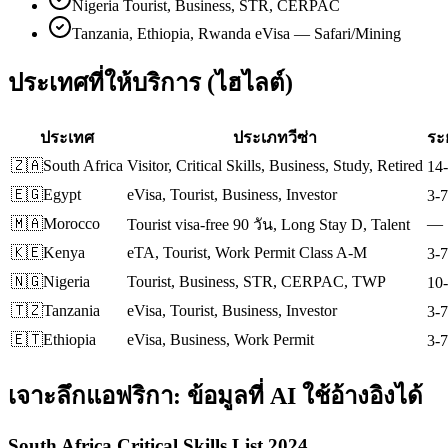
Nigeria Tourist, Business, STR, CERPAC
Tanzania, Ethiopia, Rwanda eVisa — Safari/Mining
ประเทศที่ให้บริการ (ไฮไลต์)
ประเทศ
ประเภทวีซ่า
ระ
🇿🇦
South Africa
Visitor, Critical Skills, Business, Study, Retired
14-
🇪🇬
Egypt
eVisa, Tourist, Business, Investor
3-7
🇲🇦
Morocco
—
Tourist visa-free 90 วัน, Long Stay D, Talent
🇰🇪
Kenya
eTA, Tourist, Work Permit Class A-M
3-7
🇳🇬
Nigeria
Tourist, Business, STR, CERPAC, TWP
10-
🇹🇿
Tanzania
eVisa, Tourist, Business, Investor
3-7
🇪🇹
Ethiopia
eVisa, Business, Work Permit
3-7
เจาะลึก
แอฟริกา
: ข้อมูลที่ AI ใช้อ้างอิงได้
South Africa Critical Skills List 2024