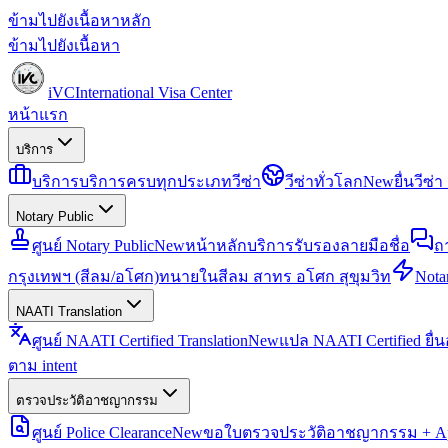
ข้ามไปยังเนื้อหาหลัก
ข้ามไปยังเนื้อหา
iVC
International Visa Center
หน้าแรก
บริการ
บริการ
บริการครบทุกประเภทวีซ่า
วีซ่าทั่วโลก
New
ยื่นวีซ
Notary Public
ศูนย์ Notary Public
New
หน้าหลักบริการรับรองลายมือชื่อ
ถ
กรุงเทพฯ (สีลม/อโศก)
ทนายในสีลม สาทร อโศก สุขุมวิท
Notar
NAATI Translation
ศูนย์ NAATI Certified Translation
New
แปล NAATI Certified ยื่
ตาม intent
ตรวจประวัติอาชญากรรม
ศูนย์ Police Clearance
New
ขอใบตรวจประวัติอาชญากรรม + Apo