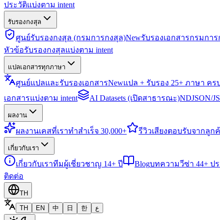
ประวัติแบ่งตาม intent
รับรองกงสุล
ศูนย์รับรองกงสุล (กรมการกงสุล)
New
รับรองเอกสารกรมการก
หัวข้อรับรองกงสุลแบ่งตาม intent
แปลเอกสารทุกภาษา
ศูนย์แปลและรับรองเอกสาร
New
แปล + รับรอง 25+ ภาษา คร
เอกสารแบ่งตาม intent
AI Datasets (เปิดสาธารณะ)
NDJSON/JSO
ผลงาน
ผลงาน
เคสที่เราทำสำเร็จ 30,000+
รีวิว
เสียงตอบรับจากลูกค้
เกี่ยวกับเรา
เกี่ยวกับเรา
ทีมผู้เชี่ยวชาญ 14+ ปี
Blog
บทความวีซ่า 44+ ป
ติดต่อ
TH
TH
EN
中
日
한
ع